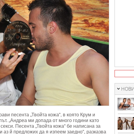
НОВИ
ви песента „Твойта кожа“, в която Крум и
път. „Андреа ми допада от много години като
 секси. Песента „Твойта кожа“ бе написана за
и аз й предложих да я изпеем заедно“, разказва