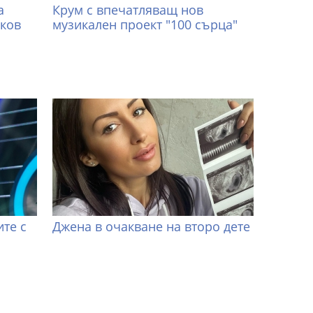
а
Крум с впечатляващ нов
иков
музикален проект "100 сърца"
те с
Джена в очакване на второ дете