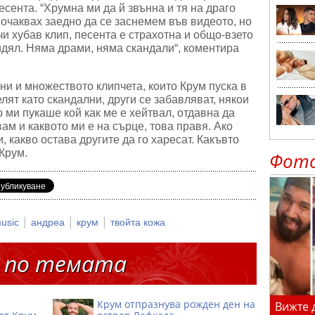
сента. “Хрумна ми да й звънна и тя на драго
 очаквах заедно да се заснемем във видеото, но
и хубав клип, песента е страхотна и общо-взето
видял. Няма драми, няма скандали“, коментира
и и множеството клипчета, които Крум пуска в
лят като скандални, други се забавляват, някои
ми пукаше кой как ме е хейтвал, отдавна да
ам и каквото ми е на сърце, това правя. Ако
, какво остава другите да го харесат. Какъвто
 Крум.
Фот
|
|
|
music
андреа
крум
твойта кожа
 по темата
Крум отпразнува рожден ден на
Вижте 