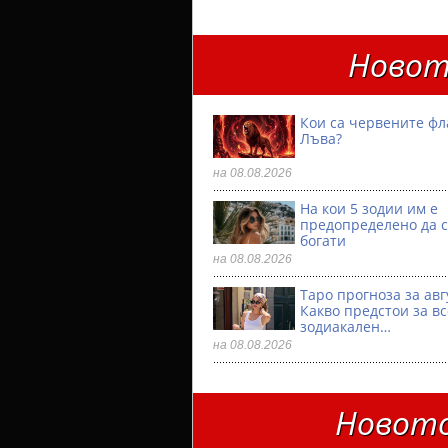
Новот
Кои са червените фл
Лъва?
на 08.08.2026
На кои 5 зодии им е
предопределено да с
богати
на 08.08.2026
Таро прогноза за авг
Какво предстои за в
зодиакален…
на 08.08.2026
Новото