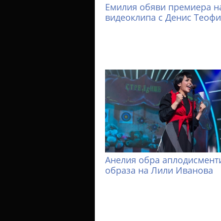
Емилия обяви премиера н
видеоклипа с Денис Теоф
Анелия обра аплодисменти
образа на Лили Иванова