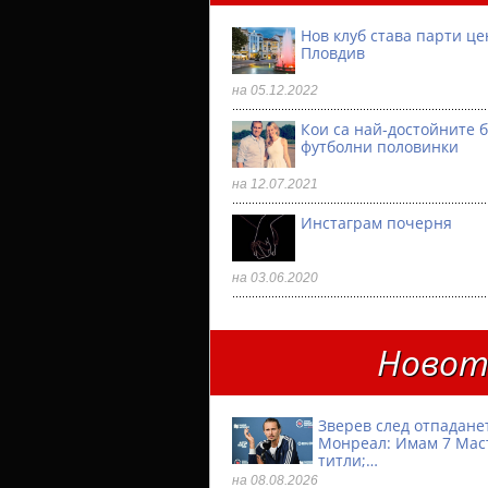
Нов клуб става парти ц
Пловдив
на 05.12.2022
Кои са най-достойните 
футболни половинки
на 12.07.2021
Инстаграм почерня
на 03.06.2020
Новото
Зверев след отпадане
Монреал: Имам 7 Мас
титли;…
на 08.08.2026