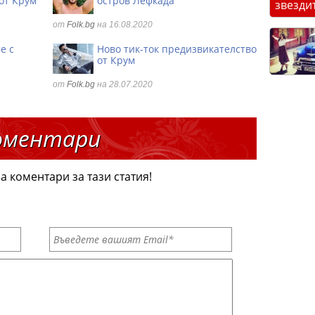
от Крум
остров Лефкада
звезди
от
Folk.bg
на 16.08.2020
е с
Ново тик-ток предизвикателство
от Крум
от
Folk.bg
на 28.07.2020
оментари
а коментари за тази статия!