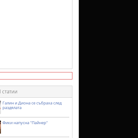
 статии
Галин и Диона се събраха след
раздялата
Фики напусна "Пайнер"