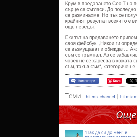
Крум в предаването CoolT на пе
сърце се съгласи. До последно
се разминахме. Но пък се получ
крайният резултат всеки го е 
още певецът.
Екипът на предаването припомн
своя фейсбук. „Някои ги опреде
се възмущават и обиждат… Ако 
съм се гръмнал. Аз се забавляв
човек не се харесва в кожата си
съм, такъв съм“, категоричен е
Save
Коментари
Теми
|
hit mix channel
hit mix 
Още
"Пак да си до мен" е