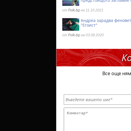
предстоящото заглавие 
от
Folk.bg
на 11.10.2021
Андреа зарадва феновет
"Егоист"
от
Folk.bg
на 03.08.2020
К
Все още ням