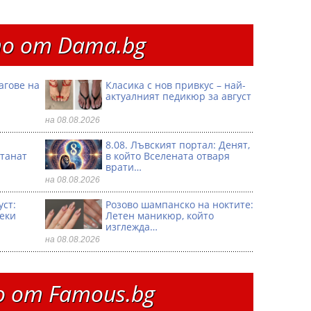
о от Dama.bg
агове на
Класика с нов привкус – най-
актуалният педикюр за август
на 08.08.2026
8.08. Лъвският портал: Денят,
танат
в който Вселената отваря
врати…
на 08.08.2026
уст:
Розово шампанско на ноктите:
секи
Летен маникюр, който
изглежда…
на 08.08.2026
 от Famous.bg