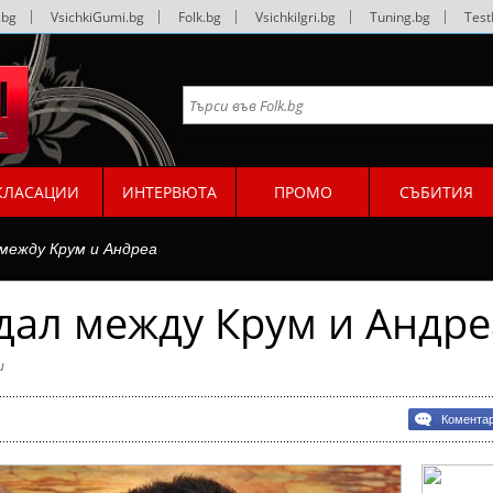
.bg
|
VsichkiGumi.bg
|
Folk.bg
|
VsichkiIgri.bg
|
Tuning.bg
|
Test
КЛАСАЦИИ
ИНТЕРВЮТА
ПРОМО
СЪБИТИЯ
 между Крум и Андреа
дал между Крум и Андре
и
Комента
л