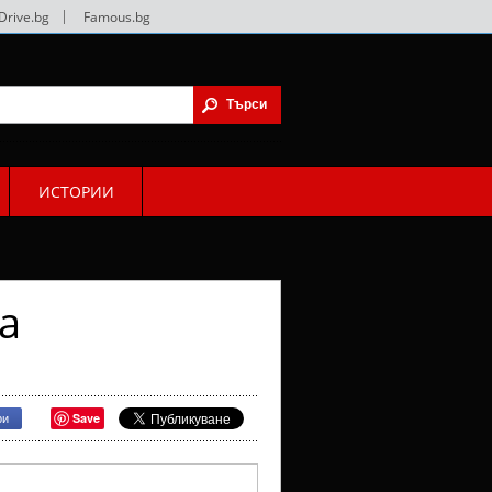
Drive.bg
|
Famous.bg
ИСТОРИИ
а
Save
ри