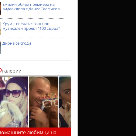
Емилия обяви премиера на
видеоклипа с Денис Теофиков
Крум с впечатляващ нов
музикален проект "100 сърца"
Диона се сгоди
о
галерии
домашните любимци на