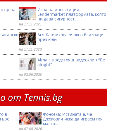
ентър на
Игра на инвестиции:
Lendermarket платформата, която
ни дава сигурност…
на 17.11.2021
български
Ася Капчикова очаква близнаци
през юли
на 17.11.2020
Alma с предстоящ видеоклип "Be
alright"
на 03.06.2020
 от Тennis.bg
то в
Фонсека: Истината е, че
търс
Джокович иска да играем по-
малко…
на 07.08.2026