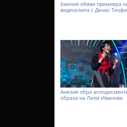
Емилия обяви премиера н
видеоклипа с Денис Теоф
Анелия обра аплодисменти
образа на Лили Иванова