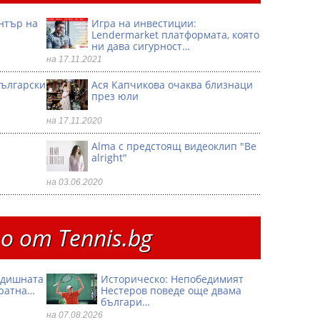
ентър на
Игра на инвестиции:
Lendermarket платформата, която
ни дава сигурност…
на 17.11.2021
български
Ася Капчикова очаква близнаци
през юли
на 17.11.2020
Alma с предстоящ видеоклип "Be
alright"
на 03.06.2020
 от Тennis.bg
годишната
Историческо: Непобедимият
кратна…
Нестеров поведе още двама
българи…
на 07.08.2026