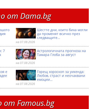
о от Dama.bg
ошото
Шестте дни, които биха могли
одия
да променят всичко през
следващите…
на 07.08.2026
: 7
Астрологичната прогноза на
а
Тамара Глоба за август
на 07.08.2026
коя е
Горещ хороскоп за уикенда:
адее
Любов, страст и неочаквани
емоции…
на 07.08.2026
 от Famous.bg