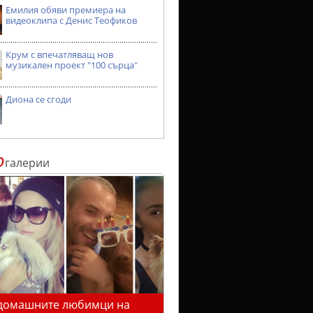
Емилия обяви премиера на
видеоклипа с Денис Теофиков
Крум с впечатляващ нов
музикален проект "100 сърца"
Диона се сгоди
о
галерии
домашните любимци на