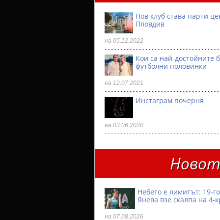
Нов клуб става парти ц
Пловдив
на 05.12.2022
Кои са най-достойните 
футболни половинки
на 12.07.2021
Инстаграм почерня
на 03.06.2020
Новото
Небето е лимитът: 19-
Янева взe скалпа на 4-
на 07.08.2026