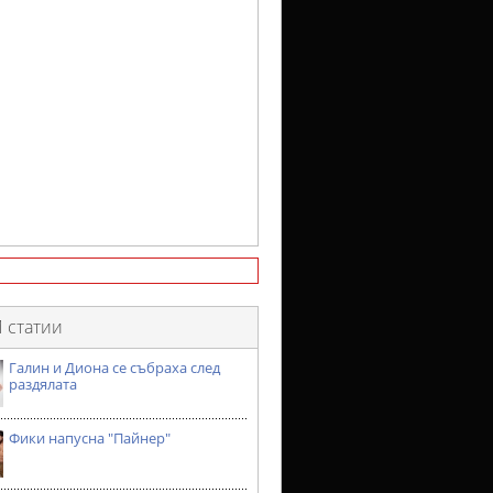
 статии
Галин и Диона се събраха след
раздялата
Фики напусна "Пайнер"