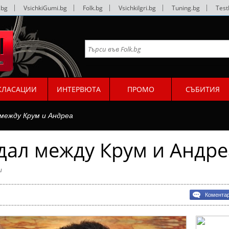
.bg
|
VsichkiGumi.bg
|
Folk.bg
|
VsichkiIgri.bg
|
Tuning.bg
|
Test
КЛАСАЦИИ
ИНТЕРВЮТА
ПРОМО
СЪБИТИЯ
 между Крум и Андреа
дал между Крум и Андре
и
Комента
л