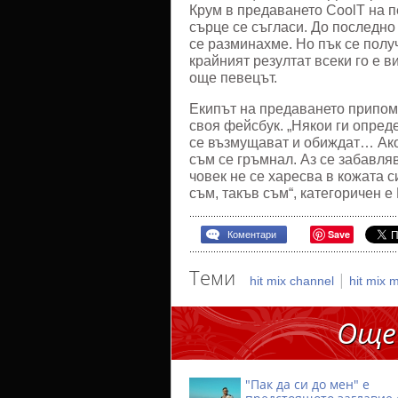
Крум в предаването CoolT на пе
сърце се съгласи. До последно
се разминахме. Но пък се получ
крайният резултат всеки го е 
още певецът.
Екипът на предаването припомн
своя фейсбук. „Някои ги опреде
се възмущават и обиждат… Ако 
съм се гръмнал. Аз се забавляв
човек не се харесва в кожата си
съм, такъв съм“, категоричен е
Save
Коментари
Теми
|
hit mix channel
hit mix 
Още
"Пак да си до мен" е