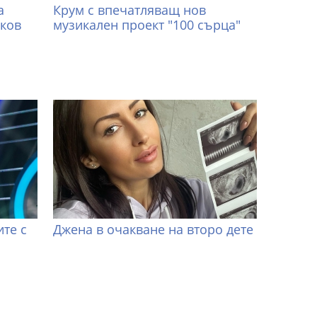
а
Крум с впечатляващ нов
иков
музикален проект "100 сърца"
те с
Джена в очакване на второ дете