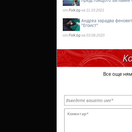
предстоящото заглавие 
от
Folk.bg
на 11.10.2021
Андреа зарадва феновет
"Егоист"
от
Folk.bg
на 03.08.2020
К
Все още ням