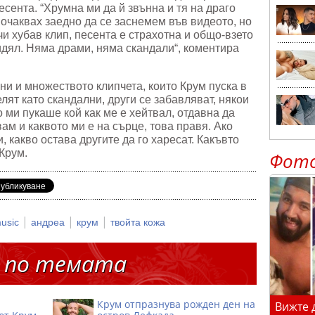
сента. “Хрумна ми да й звънна и тя на драго
 очаквах заедно да се заснемем във видеото, но
и хубав клип, песента е страхотна и общо-взето
видял. Няма драми, няма скандали“, коментира
и и множеството клипчета, които Крум пуска в
лят като скандални, други се забавляват, някои
ми пукаше кой как ме е хейтвал, отдавна да
ам и каквото ми е на сърце, това правя. Ако
, какво остава другите да го харесат. Какъвто
 Крум.
Фот
|
|
|
music
андреа
крум
твойта кожа
 по темата
Крум отпразнува рожден ден на
Вижте 