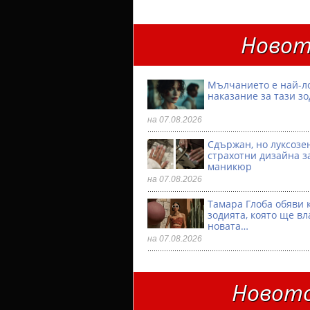
Новот
Мълчанието е най-л
наказание за тази з
на 07.08.2026
Сдържан, но луксозен
страхотни дизайна з
маникюр
на 07.08.2026
Тамара Глоба обяви 
зодията, която ще вл
новата…
на 07.08.2026
Новото