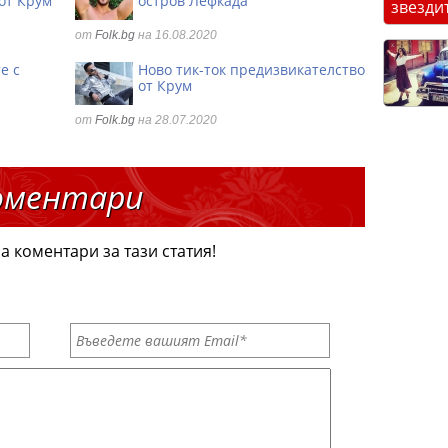
от Крум
остров Лефкада
звезди
от
Folk.bg
на 16.08.2020
е с
Ново тик-ток предизвикателство
от Крум
от
Folk.bg
на 28.07.2020
оментари
а коментари за тази статия!