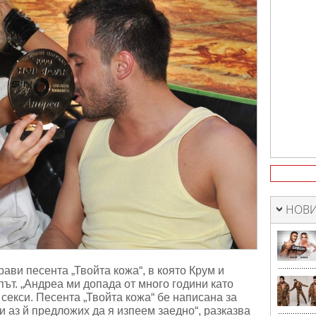
НОВИ
ви песента „Твойта кожа“, в която Крум и
път. „Андреа ми допада от много години като
 секси. Песента „Твойта кожа“ бе написана за
и аз й предложих да я изпеем заедно“, разказва