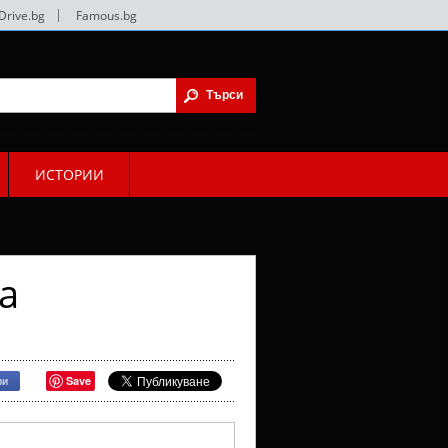
Drive.bg
|
Famous.bg
ИСТОРИИ
а
Save
ри