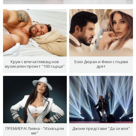
Крум с впечатляващ нов
Есил Дюран и Фики с първи
музикален проект "100 сърца"
дует
ПРЕМИЕРА! Лияна - "Изхвърли
Джони представи "Да си моя"
ме"