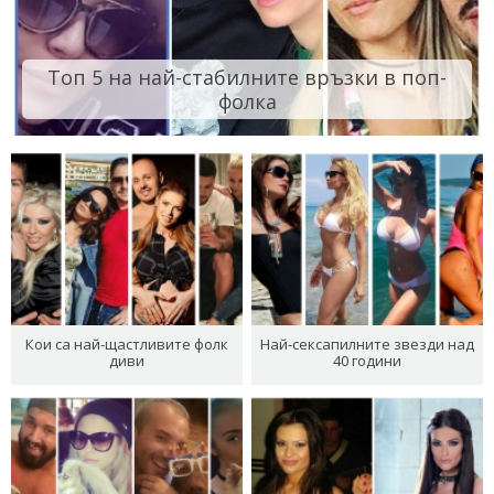
Топ 5 на най-стабилните връзки в поп-
фолка
Кои са най-щастливите фолк
Най-сексапилните звезди над
диви
40 години