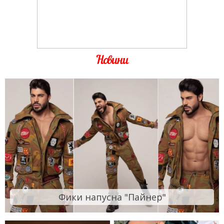
Новини
Фики напусна "Пайнер"