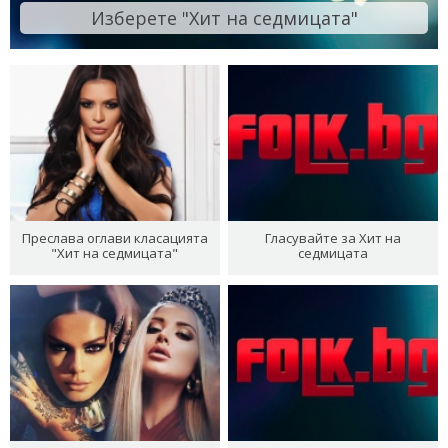
Изберете "Хит на седмицата"
Преслава оглави класацията
Гласувайте за Хит на
"Хит на седмицата"
седмицата