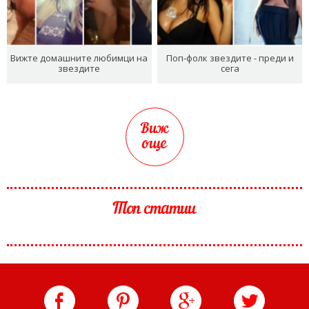
Вижте домашните любимци на
Поп-фолк звездите - преди и
звездите
сега
Виж
още
Топ статии