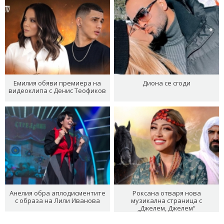
Емилия обяви премиера на
Диона се сгоди
видеоклипа с Денис Теофиков
Анелия обра аплодисментите
Роксана отваря нова
с образа на Лили Иванова
музикална страница с
„Джелем, Джелем“