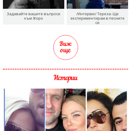
Задавайте вашите въпроси
/Интервю/ Тереза: Ще
към Жоро
експериментирам в песните
си
Виж
още
Истории