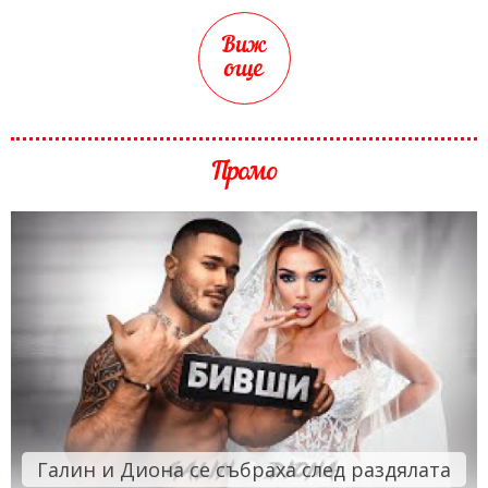
Виж
още
Промо
Галин и Диона се събраха след раздялата