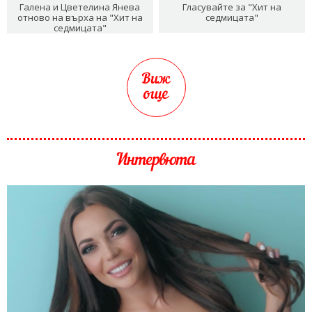
Галена и Цветелина Янева
Гласувайте за "Хит на
отново на върха на "Хит на
седмицата"
седмицата"
Виж
още
Интервюта