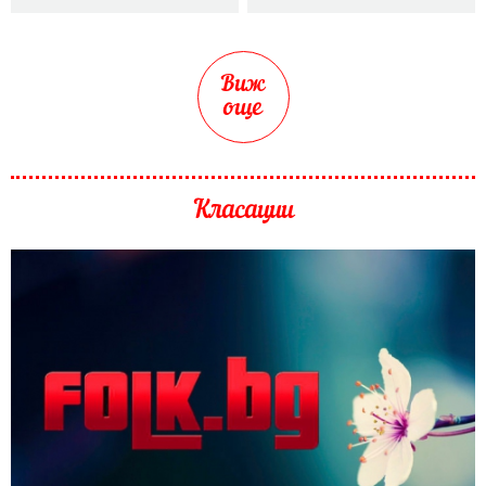
Виж
още
Класации