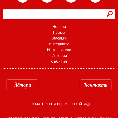
h
Новини
Промо
Класации
Интервюта
Изпълнители
Истории
Събития
Автори
Контакти
Към пълната версия на сайта
d