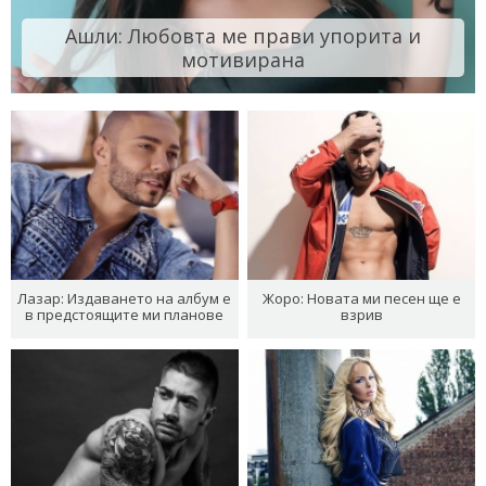
Ашли: Любовта ме прави упорита и
мотивирана
Лазар: Издаването на албум е
Жоро: Новата ми песен ще е
в предстоящите ми планове
взрив