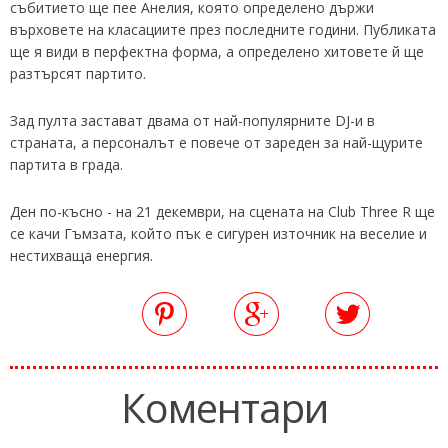
събитието ще пее Анелия, която определено държи
върховете на класациите през последните години. Публиката
ще я види в перфектна форма, а определено хитовете й ще
разтърсят партито.
Зад пулта застават двама от най-популярните DJ-и в
страната, а персоналът е повече от зареден за най-щурите
партита в града.
Ден по-късно - на 21 декември, на сцената на Club Three R ще
се качи Гъмзата, който пък е сигурен източник на веселие и
нестихваща енергия.
Коментари