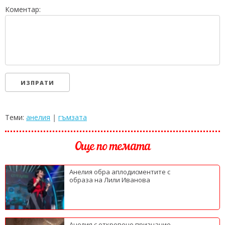
Коментар:
Теми:
анелия
|
гъмзата
Още по темата
Анелия обра аплодисментите с
образа на Лили Иванова
Анелия с откровено признание