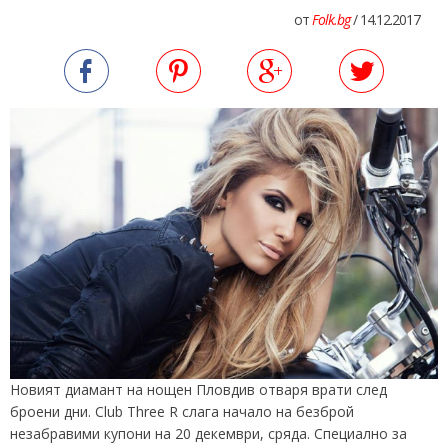
от
Folk.bg
/ 14.12.2017
Новият диамант на нощен Пловдив отваря врати след
броени дни. Club Three R слага начало на безброй
незабравими купони на 20 декември, сряда. Специално за