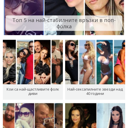
Топ 5 на най-стабилните връзки в поп-
фолка
Кои са най-щастливите фолк
Най-сексапилните звезди над
диви
40 години