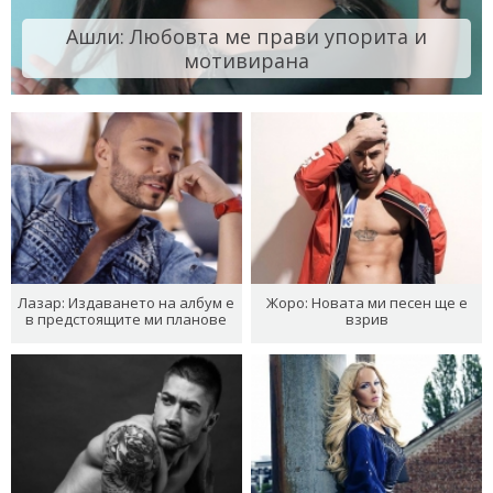
Ашли: Любовта ме прави упорита и
мотивирана
Лазар: Издаването на албум е
Жоро: Новата ми песен ще е
в предстоящите ми планове
взрив