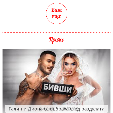
Виж
още
Промо
Галин и Диона се събраха след раздялата