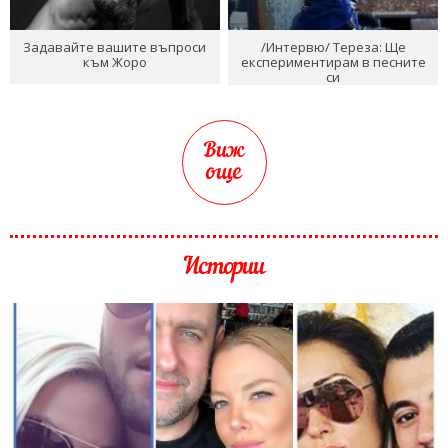
Задавайте вашите въпроси
/Интервю/ Тереза: Ще
към Жоро
експериментирам в песните
си
Виж
още
Истории