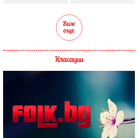
Виж
още
Класации