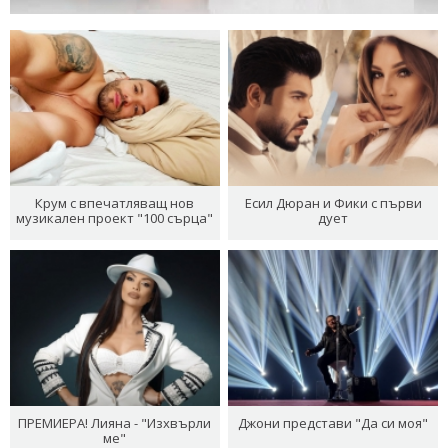
Крум с впечатляващ нов
Есил Дюран и Фики с първи
музикален проект "100 сърца"
дует
ПРЕМИЕРА! Лияна - "Изхвърли
Джони представи "Да си моя"
ме"