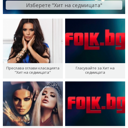
Изберете "Хит на седмицата"
Преслава оглави класацията
Гласувайте за Хит на
"Хит на седмицата"
седмицата