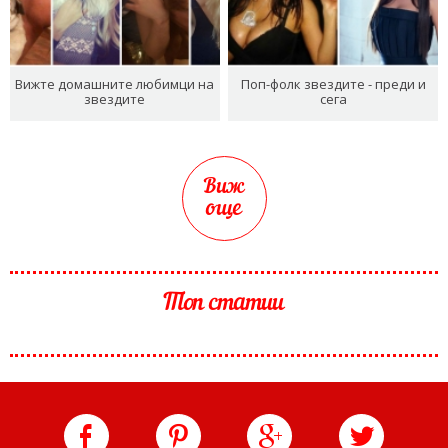
Вижте домашните любимци на
Поп-фолк звездите - преди и
звездите
сега
Виж
още
Топ статии