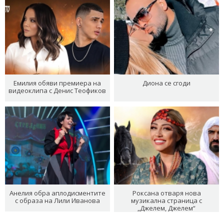
Емилия обяви премиера на
Диона се сгоди
видеоклипа с Денис Теофиков
Анелия обра аплодисментите
Роксана отваря нова
с образа на Лили Иванова
музикална страница с
„Джелем, Джелем“