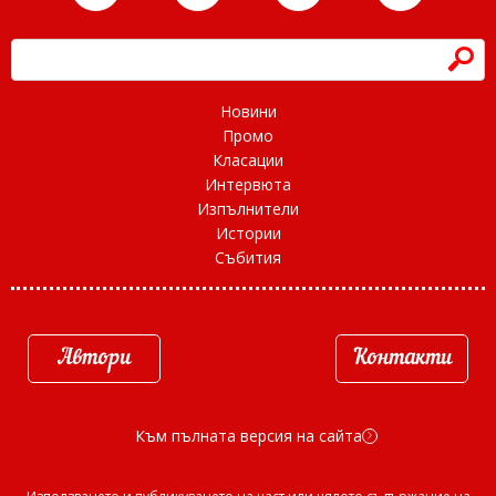
h
Новини
Промо
Класации
Интервюта
Изпълнители
Истории
Събития
Автори
Контакти
Към пълната версия на сайта
d