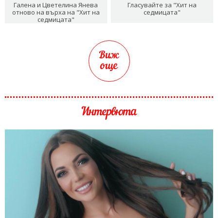
Галена и Цветелина Янева
Гласувайте за "Хит на
отново на върха на "Хит на
седмицата"
седмицата"
Виж
още
Интервюта