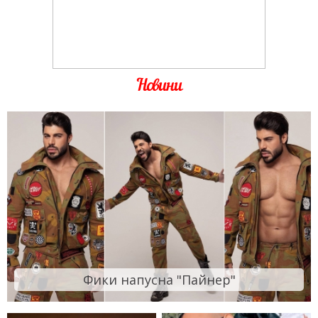
Новини
Фики напусна "Пайнер"