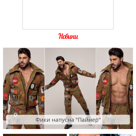
Новини
Фики напусна "Пайнер"