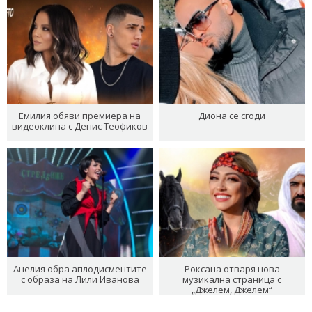
Емилия обяви премиера на
Диона се сгоди
видеоклипа с Денис Теофиков
Анелия обра аплодисментите
Роксана отваря нова
с образа на Лили Иванова
музикална страница с
„Джелем, Джелем“