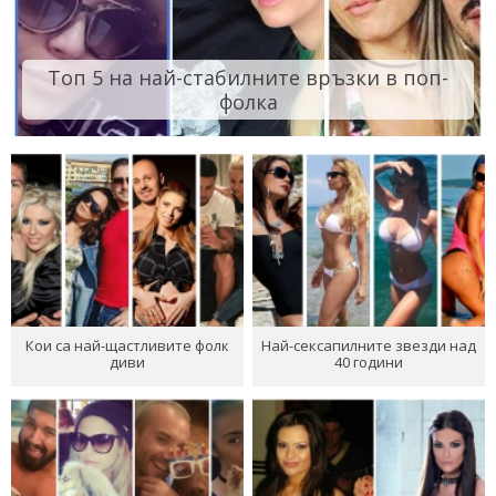
Топ 5 на най-стабилните връзки в поп-
фолка
Кои са най-щастливите фолк
Най-сексапилните звезди над
диви
40 години