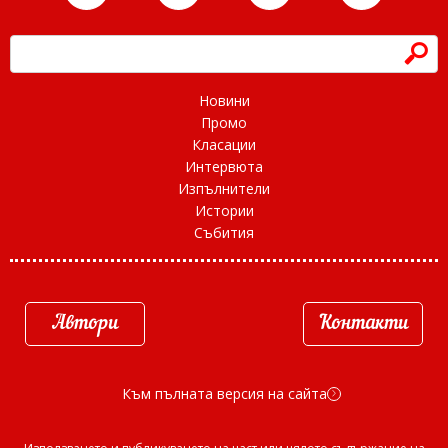
h
Новини
Промо
Класации
Интервюта
Изпълнители
Истории
Събития
Автори
Контакти
Към пълната версия на сайта
d