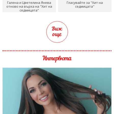
Галена и Цветелина Янева
Гласувайте за "Хит на
отново на върха на "Хит на
седмицата"
седмицата"
Виж
още
Интервюта