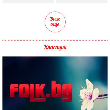
Виж
още
Класации