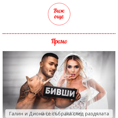
Виж
още
Промо
Галин и Диона се събраха след раздялата