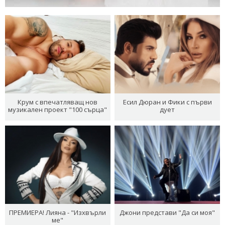
Крум с впечатляващ нов
Есил Дюран и Фики с първи
музикален проект "100 сърца"
дует
ПРЕМИЕРА! Лияна - "Изхвърли
Джони представи "Да си моя"
ме"