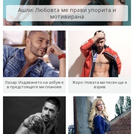
Ашли: Любовта ме прави упорита и
мотивирана
Лазар: Издаването на албум е
Жоро: Новата ми песен ще е
в предстоящите ми планове
взрив