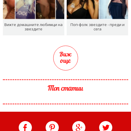
Вижте домашните любимци на
Поп-фолк звездите - преди и
звездите
сега
Виж
още
Топ статии