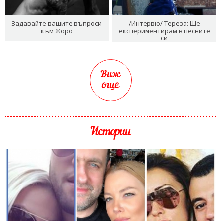
Задавайте вашите въпроси
/Интервю/ Тереза: Ще
към Жоро
експериментирам в песните
си
Виж
още
Истории