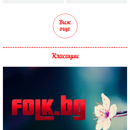
Виж
още
Класации