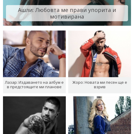
Ашли: Любовта ме прави упорита и
мотивирана
Лазар: Издаването на албум е
Жоро: Новата ми песен ще е
в предстоящите ми планове
взрив