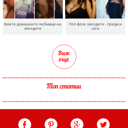
Вижте домашните любимци на
Поп-фолк звездите - преди и
звездите
сега
Виж
още
Топ статии