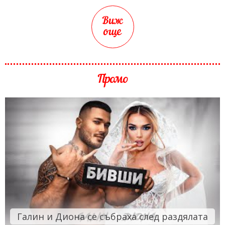
Виж
още
Промо
Галин и Диона се събраха след раздялата