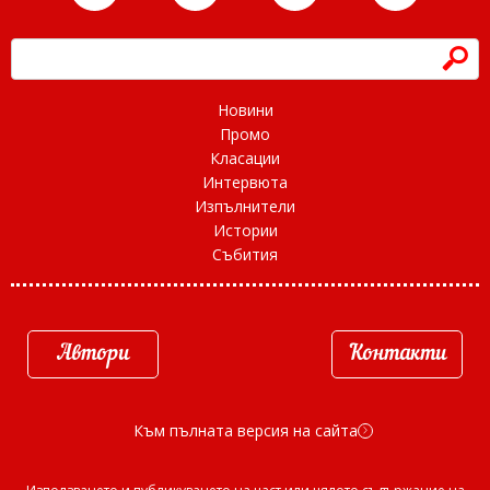
h
Новини
Промо
Класации
Интервюта
Изпълнители
Истории
Събития
Автори
Контакти
Към пълната версия на сайта
d