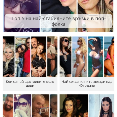
Топ 5 на най-стабилните връзки в поп-
фолка
Кои са най-щастливите фолк
Най-сексапилните звезди над
диви
40 години