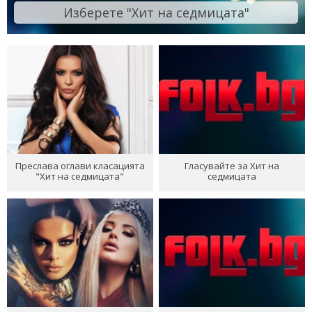
Изберете "Хит на седмицата"
Преслава оглави класацията
Гласувайте за Хит на
"Хит на седмицата"
седмицата