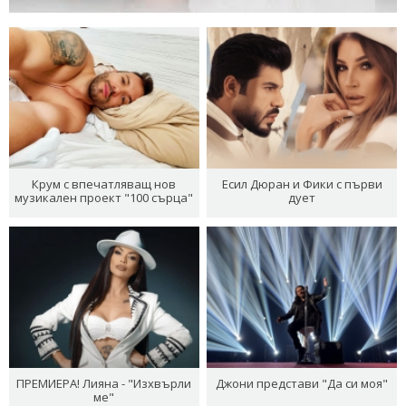
Крум с впечатляващ нов
Есил Дюран и Фики с първи
музикален проект "100 сърца"
дует
ПРЕМИЕРА! Лияна - "Изхвърли
Джони представи "Да си моя"
ме"