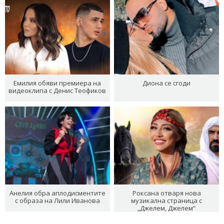
Емилия обяви премиера на
Диона се сгоди
видеоклипа с Денис Теофиков
Анелия обра аплодисментите
Роксана отваря нова
с образа на Лили Иванова
музикална страница с
„Джелем, Джелем“