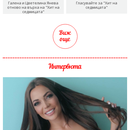
Галена и Цветелина Янева
Гласувайте за "Хит на
отново на върха на "Хит на
седмицата"
седмицата"
Виж
още
Интервюта