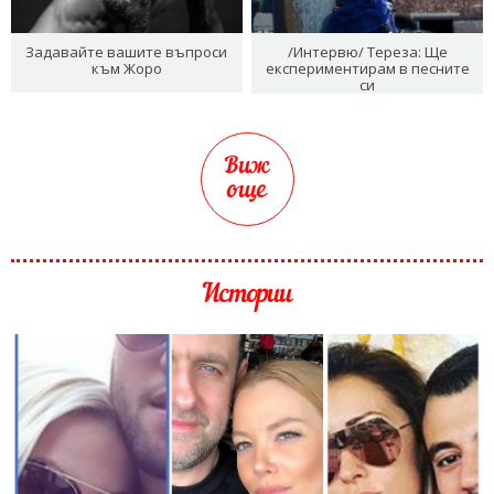
Задавайте вашите въпроси
/Интервю/ Тереза: Ще
към Жоро
експериментирам в песните
си
Виж
още
Истории