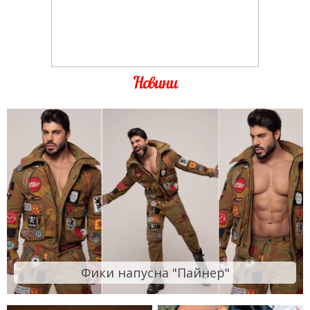
Новини
Фики напусна "Пайнер"