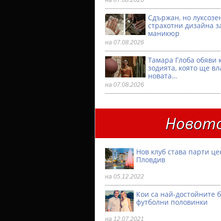
на 07.08.2026
Сдържан, но луксозен
страхотни дизайна з
маникюр
на 07.08.2026
Тамара Глоба обяви 
зодията, която ще вл
новата…
на 07.08.2026
Новото
Нов клуб става парти ц
Пловдив
на 05.12.2022
Кои са най-достойните 
футболни половинки
на 12.07.2021