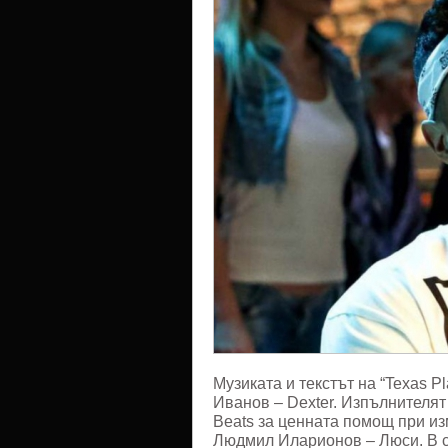
Музиката и текстът на “Texas P
Иванов – Dexter. Изпълнителят
Beats за ценната помощ при из
Людмил Иларионов – Люси. В сн