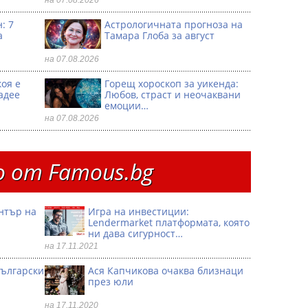
на 07.08.2026
: 7
Астрологичната прогноза на
а
Тамара Глоба за август
на 07.08.2026
коя е
Горещ хороскоп за уикенда:
адее
Любов, страст и неочаквани
емоции…
на 07.08.2026
 от Famous.bg
ентър на
Игра на инвестиции:
Lendermarket платформата, която
ни дава сигурност…
на 17.11.2021
български
Ася Капчикова очаква близнаци
през юли
на 17.11.2020