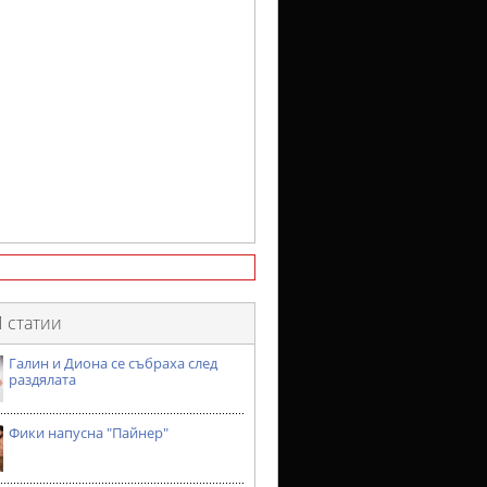
 статии
Галин и Диона се събраха след
раздялата
Фики напусна "Пайнер"