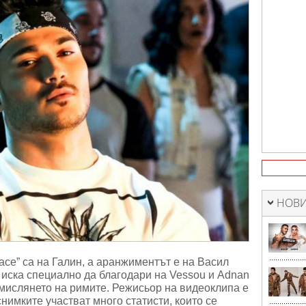
НОВИ
lace” са на Галин, а аранжиментът е на Васил
 иска специално да благодари на Vessou и Adnan
мислянето на римите. Режисьор на видеоклипа е
имките участват много статисти, които се