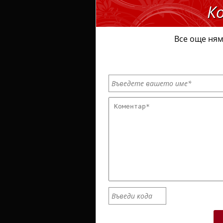
К
Все още ням