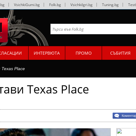
.bg
|
VsichkiGumi.bg
|
Folk.bg
|
VsichkiIgri.bg
|
Tuning.bg
|
Test
КЛАСАЦИИ
ИНТЕРВЮТА
ПРОМО
СЪБИТИЯ
 Texas Place
ави Texas Place
Комента
ави