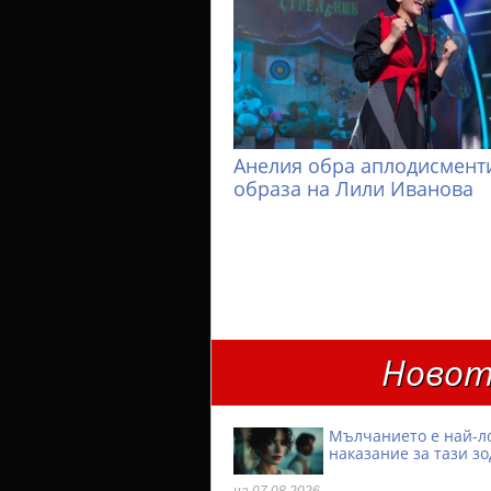
Анелия обра аплодисменти
образа на Лили Иванова
Новот
Мълчанието е най-л
наказание за тази з