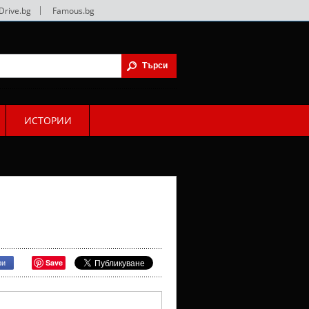
Drive.bg
|
Famous.bg
ИСТОРИИ
Save
ри