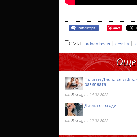
Save
Коментари
Теми
|
|
adnan beats
dessita
t
Още
Галин и Диона се събра
раздялата
от
Folk.bg
на 24.02.2022
Диона се сгоди
от
Folk.bg
на 22.02.2022