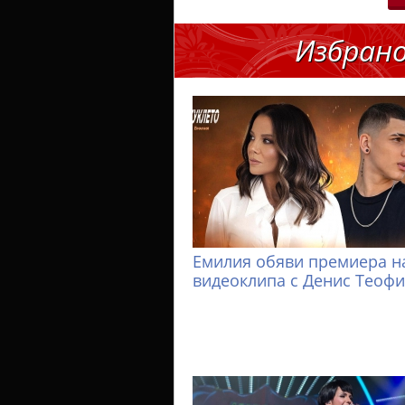
Избран
Емилия обяви премиера н
видеоклипа с Денис Теоф