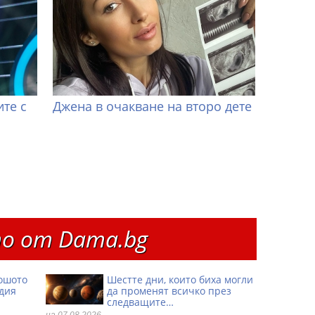
те с
Джена в очакване на второ дете
о от Dama.bg
ошото
Шестте дни, които биха могли
одия
да променят всичко през
следващите…