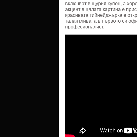
включват в щурия купон, а хор
акцент в цялата картина е прис
красивата тийнейджърка е откр
талантлива, а в първото си оф
професионалист.