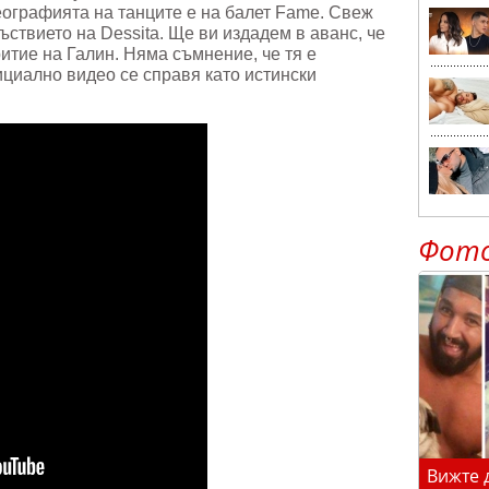
еографията на танците е на балет Fame. Свеж
ъствието на Dessita. Ще ви издадем в аванс, че
итие на Галин. Няма съмнение, че тя е
ициално видео се справя като истински
Фот
Вижте 