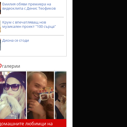
Емилия обяви премиера на
видеоклипа с Денис Теофиков
Крум с впечатляващ нов
музикален проект "100 сърца"
Диона се сгоди
о
галерии
домашните любимци на