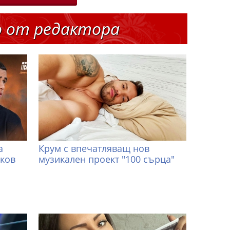
о от редактора
а
Крум с впечатляващ нов
иков
музикален проект "100 сърца"