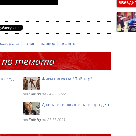
звезди
|
|
|
exas place
галин
пайнер
планета
 по темата
ха след
Фики напусна "Пайнер"
от
Folk.bg
на 24.02.2022
Джена в очакване на второ дете
от
Folk.bg
на 21.11.2021