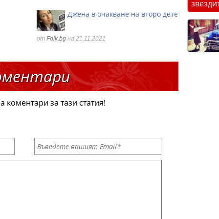
звезди
Джена в очакване на второ дете
от
Folk.bg
на 21.11.2021
оментари
а коментари за тази статия!