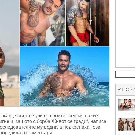
м
НОВИ
ркаш, човек се учи от своите грешки, нали?
игнеш, защото с борба Живот се гради“, написа
последователите му веднага подкрепиха тези
поредица от коментари.