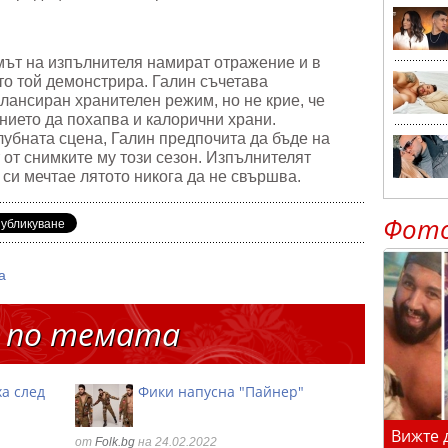
ът на изпълнителя намират отражение и в
то той демонстрира. Галин съчетава
лансиран хранителен режим, но не крие, че
нието да похапва и калорични храни.
клубната сцена, Галин предпочита да бъде на
 от снимките му този сезон. Изпълнителят
 си мечтае лятото никога да не свършва.
Фот
а
 по темата
ха след
Фики напусна "Пайнер"
Вижте 
от
Folk.bg
на 24.02.2022