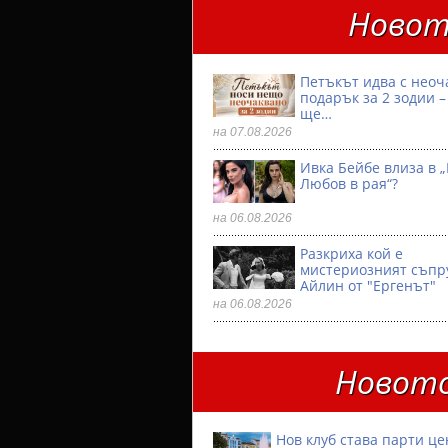
Новот
Петъкът идва с неоч
подарък за 2 зодии –
ще…
на 07.08.2026
Ивка Бейбе влиза в „
Любов в рая“?
на 06.08.2026
Разкриха кой е
мистериозният съпр
Айлин от "Ергенът"
на 06.08.2026
Новото
Нов клуб става парти ц