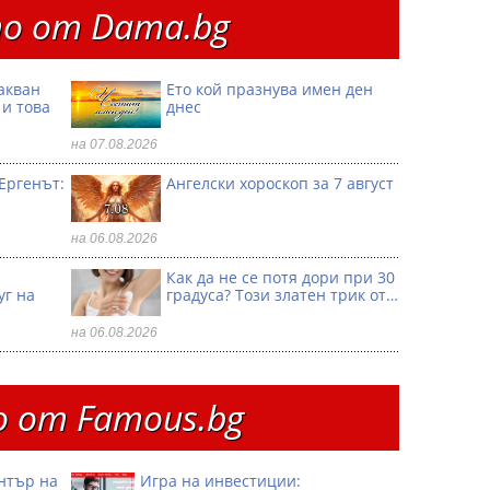
о от Dama.bg
акван
Ето кой празнува имен ден
 и това
днес
на 07.08.2026
Ергенът:
Ангелски хороскоп за 7 август
на 06.08.2026
Как да не се потя дори при 30
уг на
градуса? Този златен трик от…
на 06.08.2026
 от Famous.bg
ентър на
Игра на инвестиции: