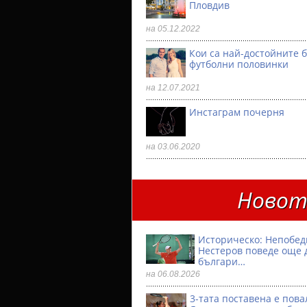
Пловдив
на 05.12.2022
Кои са най-достойните 
футболни половинки
на 12.07.2021
Инстаграм почерня
на 03.06.2020
Новото
Историческо: Непобе
Нестеров поведе още 
българи…
на 06.08.2026
3-тата поставена е пова