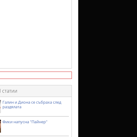
 статии
Галин и Диона се събраха след
раздялата
Фики напусна "Пайнер"