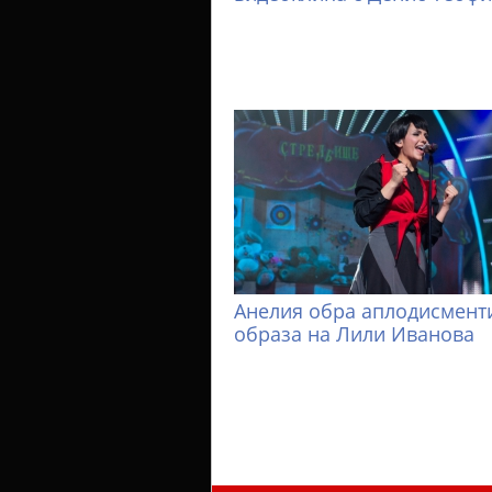
Анелия обра аплодисменти
образа на Лили Иванова