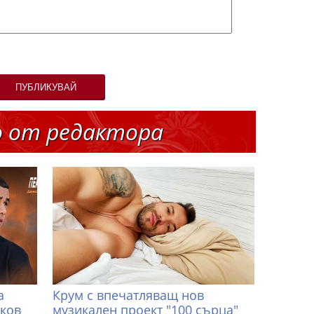
ПУБЛИКУВАЙ
о от редактора
а
Крум с впечатляващ нов
иков
музикален проект "100 сърца"