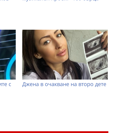
те с
Джена в очакване на второ дете