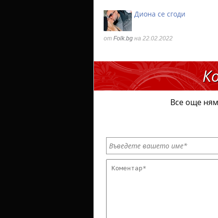
Диона се сгоди
от
Folk.bg
на 22.02.2022
К
Все още ням