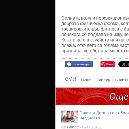
Силната воля и перфекционизм
добрата физическа форма, коя
тренировките във фитнеса с ба
понякога се поддава на изкуше
Когато не е в студиото или на 
плажа, откъдето са голяма част
признава, че обожава морето и
Save
Коментари
Теми
|
|
галин
пайнер
планет
Още
Галин и Диона се събра
раздялата
от
Folk.bg
на 24.02.2022