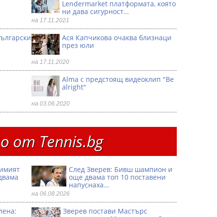
Lendermarket платформата, която
ни дава сигурност…
на 17.11.2021
български
Ася Капчикова очаква близнаци
през юли
на 17.11.2020
Alma с предстоящ видеоклип "Be
alright"
на 03.06.2020
 от Тennis.bg
димият
След Зверев: Бивш шампион и
двама
още двама топ 10 поставени
напуснаха…
на 06.08.2026
лена:
Зверев постави Мастърс