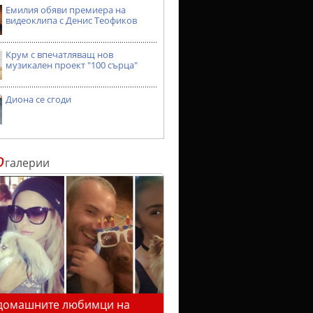
Емилия обяви премиера на
видеоклипа с Денис Теофиков
Крум с впечатляващ нов
музикален проект "100 сърца"
Диона се сгоди
о
галерии
домашните любимци на