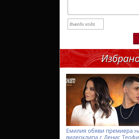
Избран
Емилия обяви премиера н
видеоклипа с Денис Теоф