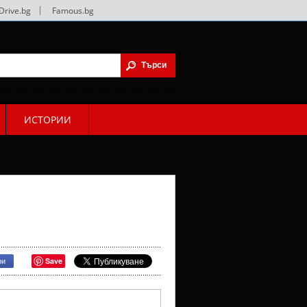
Drive.bg
|
Famous.bg
ИСТОРИИ
Save
ри