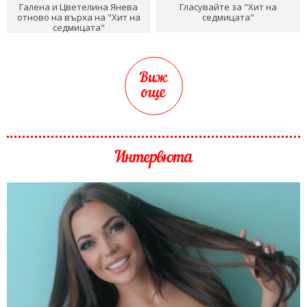
Галена и Цветелина Янева
Гласувайте за "Хит на
отново на върха на "Хит на
седмицата"
седмицата"
Виж
още
Интервюта