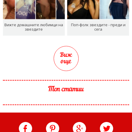
Вижте домашните любимци на
Поп-фолк звездите - преди и
звездите
сега
Виж
още
Топ статии