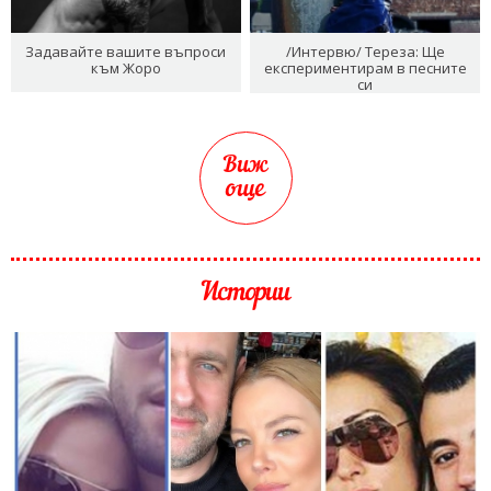
Задавайте вашите въпроси
/Интервю/ Тереза: Ще
към Жоро
експериментирам в песните
си
Виж
още
Истории