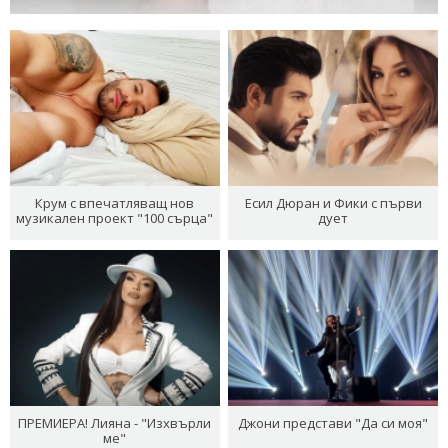
Крум с впечатляващ нов
Есил Дюран и Фики с първи
музикален проект "100 сърца"
дует
ПРЕМИЕРА! Лияна - "Изхвърли
Джони представи "Да си моя"
ме"