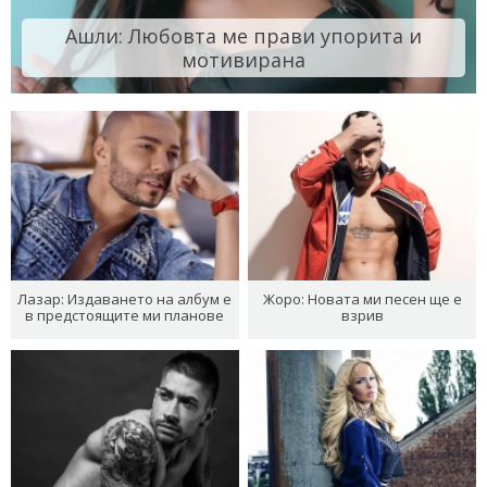
Ашли: Любовта ме прави упорита и
мотивирана
Лазар: Издаването на албум е
Жоро: Новата ми песен ще е
в предстоящите ми планове
взрив