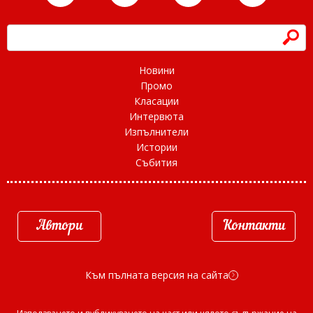
h
Новини
Промо
Класации
Интервюта
Изпълнители
Истории
Събития
Автори
Контакти
Към пълната версия на сайта
d