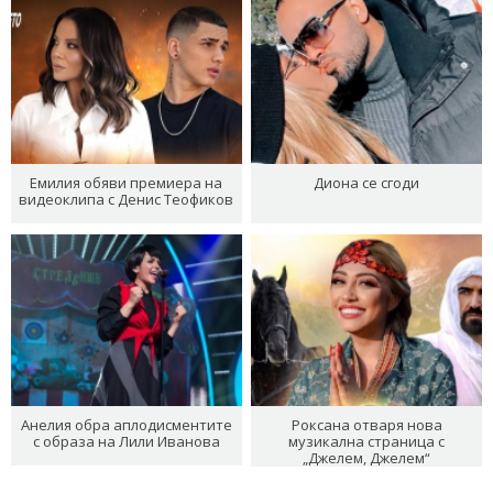
Емилия обяви премиера на
Диона се сгоди
видеоклипа с Денис Теофиков
Анелия обра аплодисментите
Роксана отваря нова
с образа на Лили Иванова
музикална страница с
„Джелем, Джелем“