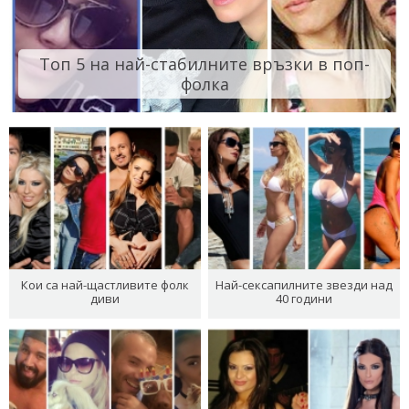
Топ 5 на най-стабилните връзки в поп-
фолка
Кои са най-щастливите фолк
Най-сексапилните звезди над
диви
40 години