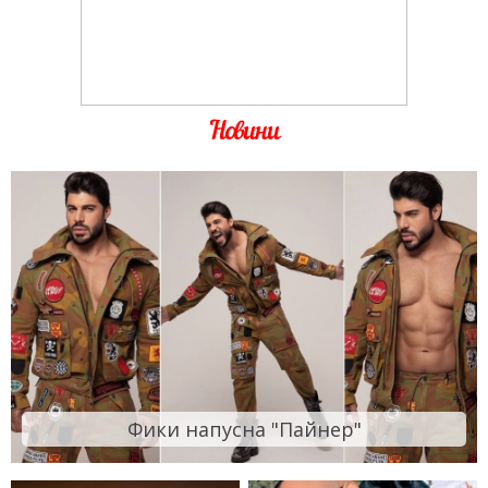
Новини
Фики напусна "Пайнер"