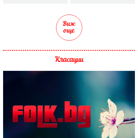
Виж
още
Класации