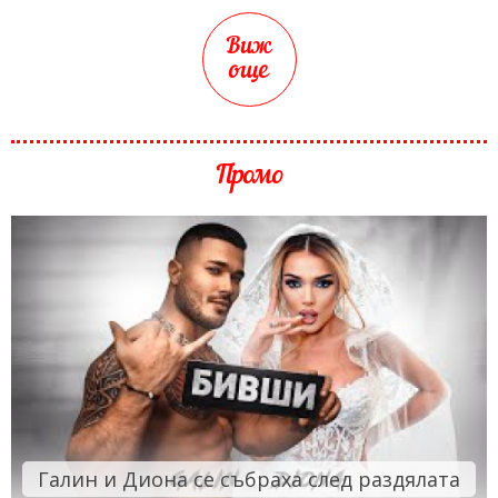
Виж
още
Промо
Галин и Диона се събраха след раздялата