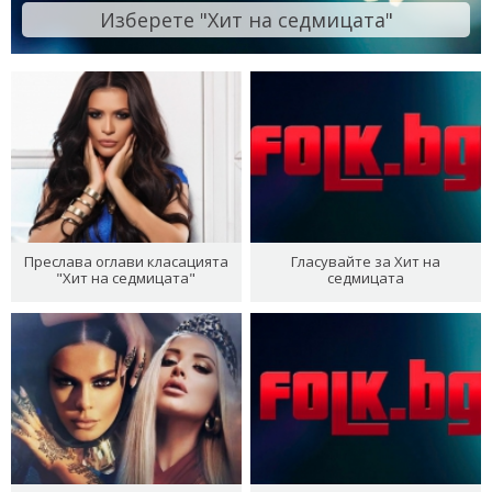
Изберете "Хит на седмицата"
Преслава оглави класацията
Гласувайте за Хит на
"Хит на седмицата"
седмицата