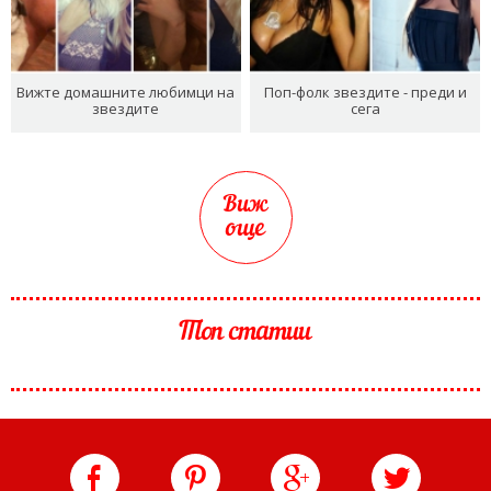
Вижте домашните любимци на
Поп-фолк звездите - преди и
звездите
сега
Виж
още
Топ статии