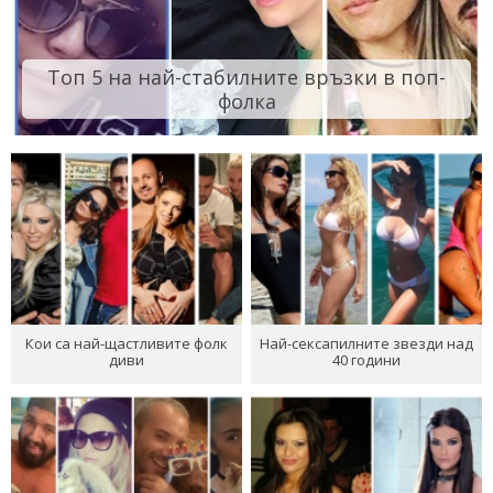
Топ 5 на най-стабилните връзки в поп-
фолка
Кои са най-щастливите фолк
Най-сексапилните звезди над
диви
40 години