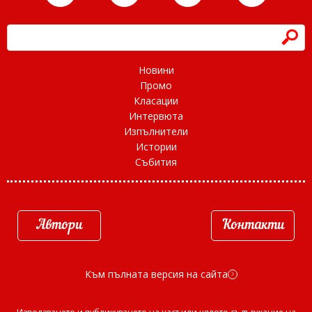
h
Новини
Промо
Класации
Интервюта
Изпълнители
Истории
Събития
Автори
Контакти
Към пълната версия на сайта
d