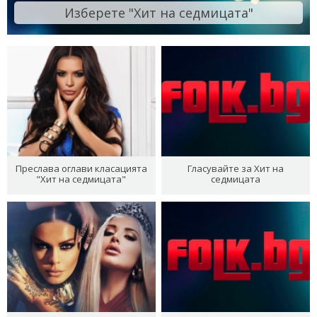
Изберете "Хит на седмицата"
Преслава оглави класацията
Гласувайте за Хит на
"Хит на седмицата"
седмицата