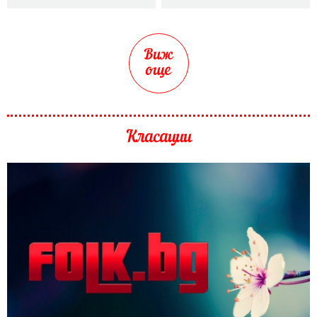
Виж
още
Класации