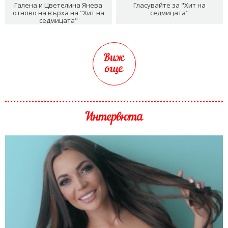
Галена и Цветелина Янева
Гласувайте за "Хит на
отново на върха на "Хит на
седмицата"
седмицата"
Виж
още
Интервюта