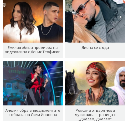
Емилия обяви премиера на
Диона се сгоди
видеоклипа с Денис Теофиков
Анелия обра аплодисментите
Роксана отваря нова
с образа на Лили Иванова
музикална страница с
„Джелем, Джелем“