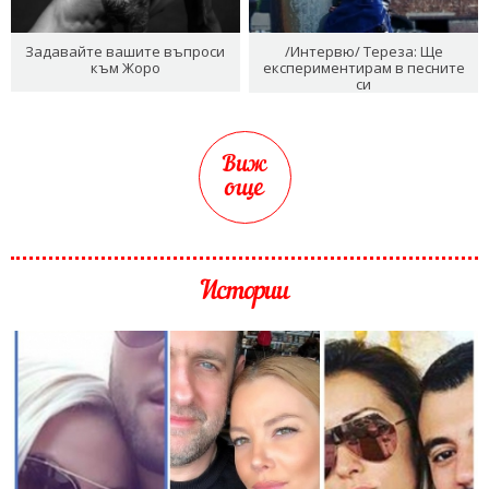
Задавайте вашите въпроси
/Интервю/ Тереза: Ще
към Жоро
експериментирам в песните
си
Виж
още
Истории