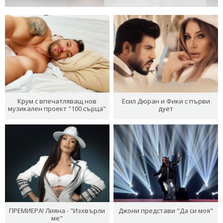
Крум с впечатляващ нов
Есил Дюран и Фики с първи
музикален проект "100 сърца"
дует
ПРЕМИЕРА! Лияна - "Изхвърли
Джони представи "Да си моя"
ме"