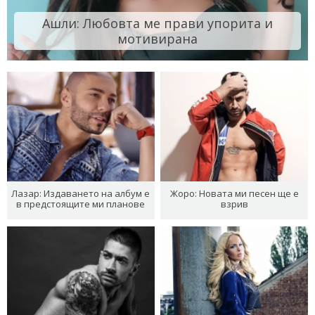
Ашли: Любовта ме прави упорита и
мотивирана
Лазар: Издаването на албум е
Жоро: Новата ми песен ще е
в предстоящите ми планове
взрив