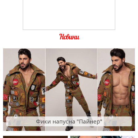
Новини
Фики напусна "Пайнер"