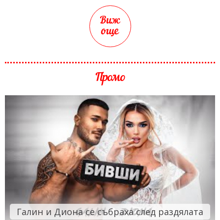
Виж
още
Промо
Галин и Диона се събраха след раздялата