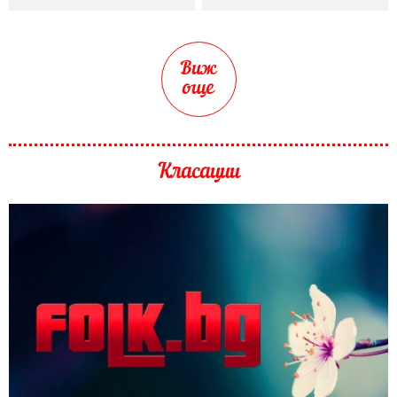
Виж
още
Класации