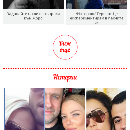
Задавайте вашите въпроси
/Интервю/ Тереза: Ще
към Жоро
експериментирам в песните
си
Виж
още
Истории