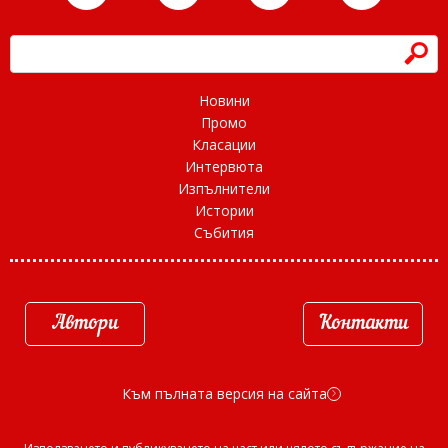
h
Новини
Промо
Класации
Интервюта
Изпълнители
Истории
Събития
Автори
Контакти
Към пълната версия на сайта
d