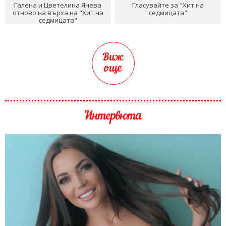
Галена и Цветелина Янева
Гласувайте за "Хит на
отново на върха на "Хит на
седмицата"
седмицата"
Виж
още
Интервюта