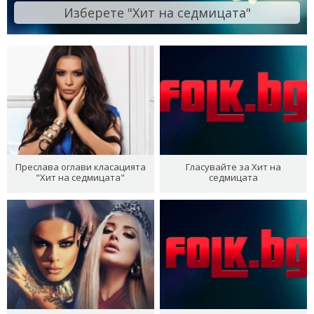
Изберете "Хит на седмицата"
Преслава оглави класацията
Гласувайте за Хит на
"Хит на седмицата"
седмицата