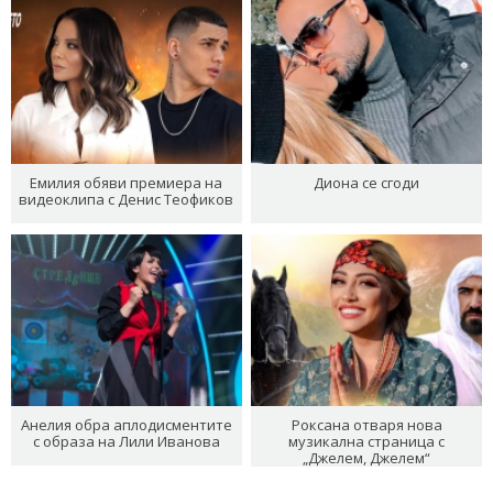
Емилия обяви премиера на
Диона се сгоди
видеоклипа с Денис Теофиков
Анелия обра аплодисментите
Роксана отваря нова
с образа на Лили Иванова
музикална страница с
„Джелем, Джелем“