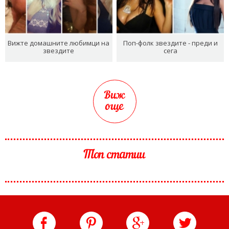
Вижте домашните любимци на
Поп-фолк звездите - преди и
звездите
сега
Виж
още
Топ статии