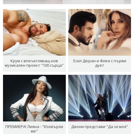
Крум с впечатляващ нов
Есил Дюран и Фики с първи
музикален проект "100 сърца"
дует
ПРЕМИЕРА! Лияна - "Изхвърли
Джони представи "Да си моя"
ме"