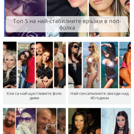
Топ 5 на най-стабилните връзки в поп-
фолка
Кои са най-щастливите фолк
Най-сексапилните звезди над
диви
40 години