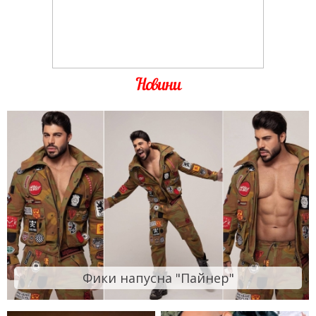
Новини
Фики напусна "Пайнер"