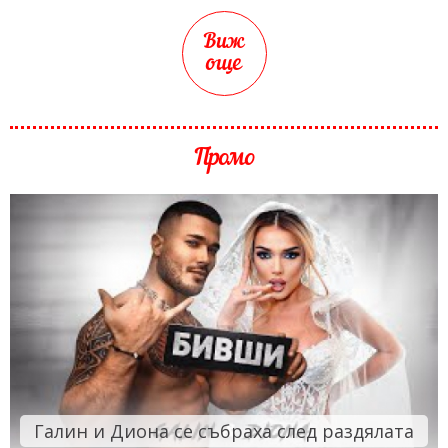
Виж
още
Промо
Галин и Диона се събраха след раздялата