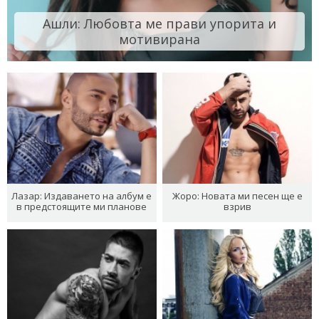
Ашли: Любовта ме прави упорита и
мотивирана
Лазар: Издаването на албум е
Жоро: Новата ми песен ще е
в предстоящите ми планове
взрив