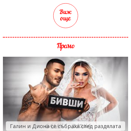
Виж
още
Промо
Галин и Диона се събраха след раздялата