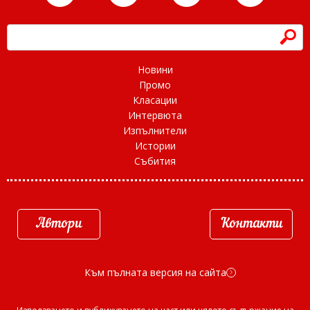
h
Новини
Промо
Класации
Интервюта
Изпълнители
Истории
Събития
Автори
Контакти
Към пълната версия на сайта
d