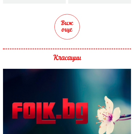
Виж
още
Класации