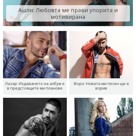
Ашли: Любовта ме прави упорита и
мотивирана
Лазар: Издаването на албум е
Жоро: Новата ми песен ще е
в предстоящите ми планове
взрив