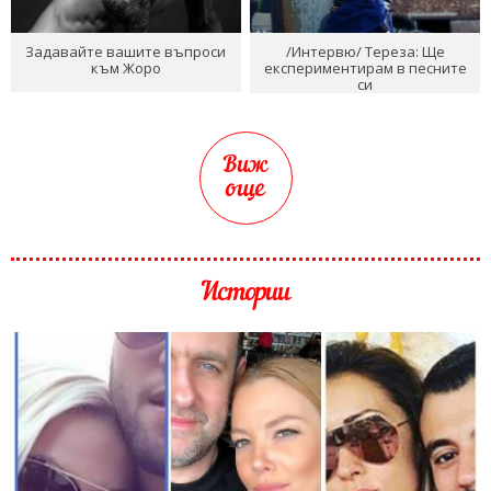
Задавайте вашите въпроси
/Интервю/ Тереза: Ще
към Жоро
експериментирам в песните
си
Виж
още
Истории