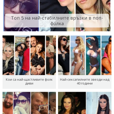
Топ 5 на най-стабилните връзки в поп-
фолка
Кои са най-щастливите фолк
Най-сексапилните звезди над
диви
40 години