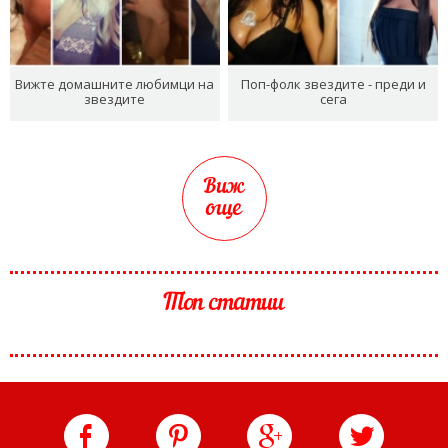
Вижте домашните любимци на
Поп-фолк звездите - преди и
звездите
сега
Виж
още
Топ статии