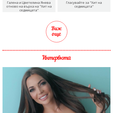
Галена и Цветелина Янева
Гласувайте за "Хит на
отново на върха на "Хит на
седмицата"
седмицата"
Виж
още
Интервюта