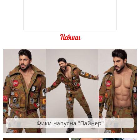
Новини
Фики напусна "Пайнер"