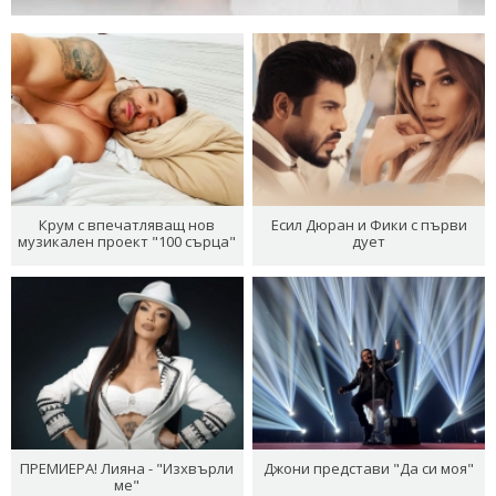
Крум с впечатляващ нов
Есил Дюран и Фики с първи
музикален проект "100 сърца"
дует
ПРЕМИЕРА! Лияна - "Изхвърли
Джони представи "Да си моя"
ме"