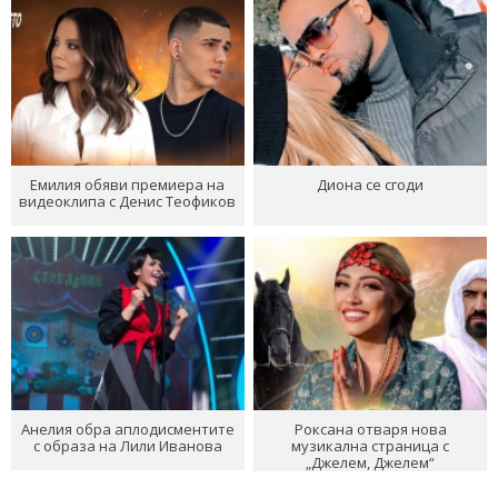
Емилия обяви премиера на
Диона се сгоди
видеоклипа с Денис Теофиков
Анелия обра аплодисментите
Роксана отваря нова
с образа на Лили Иванова
музикална страница с
„Джелем, Джелем“