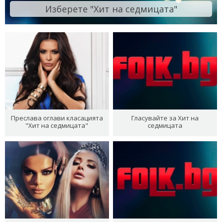
Изберете "Хит на седмицата"
Преслава оглави класацията
Гласувайте за Хит на
"Хит на седмицата"
седмицата