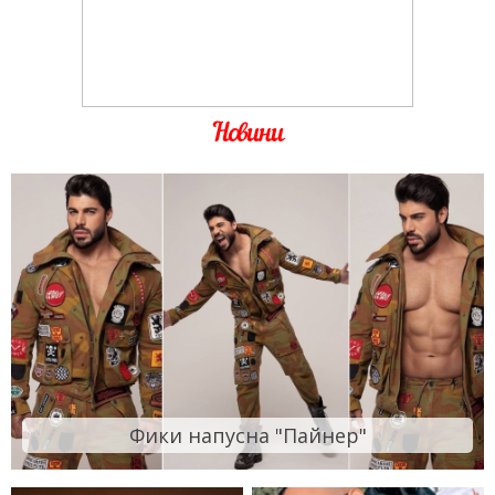
Новини
Фики напусна "Пайнер"