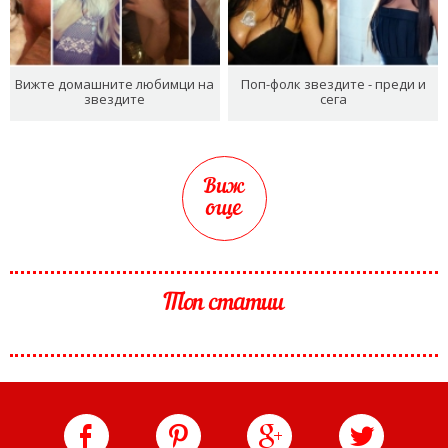
Вижте домашните любимци на
Поп-фолк звездите - преди и
звездите
сега
Виж
още
Топ статии