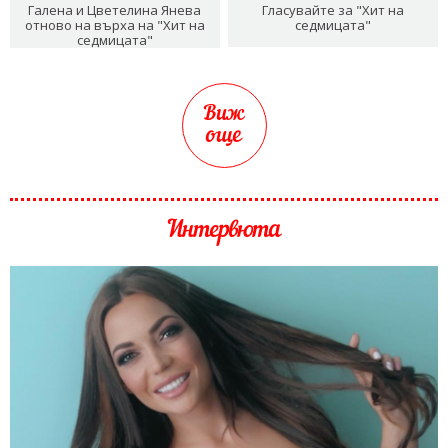
Галена и Цветелина Янева
Гласувайте за "Хит на
отново на върха на "Хит на
седмицата"
седмицата"
Виж
още
Интервюта