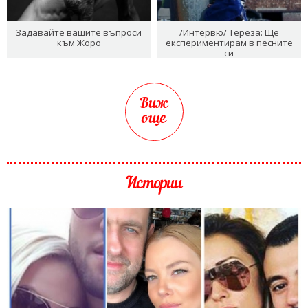
Задавайте вашите въпроси
/Интервю/ Тереза: Ще
към Жоро
експериментирам в песните
си
Виж
още
Истории