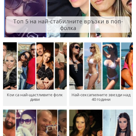
Топ 5 на най-стабилните връзки в поп-
фолка
Кои са най-щастливите фолк
Най-сексапилните звезди над
диви
40 години