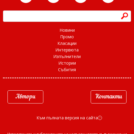
h
Новини
Промо
Класации
Интервюта
Изпълнители
Истории
Събития
Автори
Контакти
Към пълната версия на сайта
d