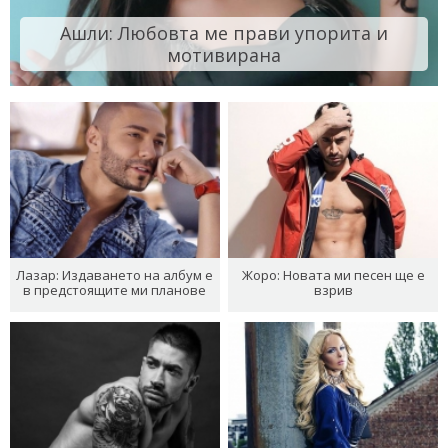
Ашли: Любовта ме прави упорита и
мотивирана
Лазар: Издаването на албум е
Жоро: Новата ми песен ще е
в предстоящите ми планове
взрив