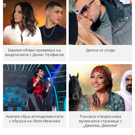
Емилия обяви премиера на
Диона се сгоди
видеоклипа с Денис Теофиков
Анелия обра аплодисментите
Роксана отваря нова
с образа на Лили Иванова
музикална страница с
„Джелем, Джелем“