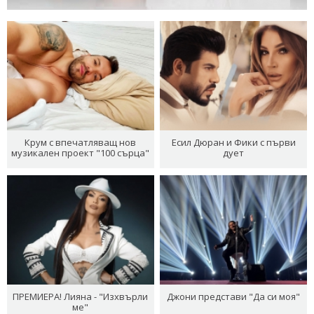
Крум с впечатляващ нов
Есил Дюран и Фики с първи
музикален проект "100 сърца"
дует
ПРЕМИЕРА! Лияна - "Изхвърли
Джони представи "Да си моя"
ме"