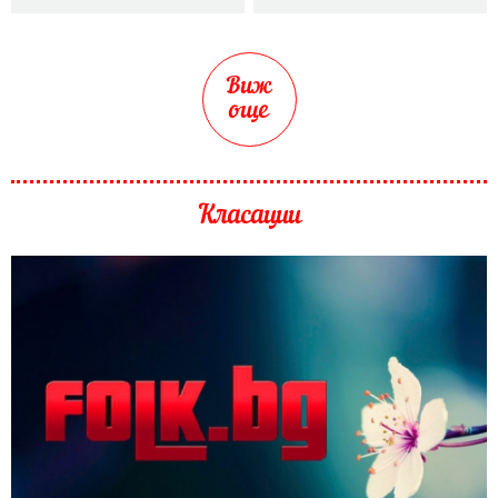
Виж
още
Класации