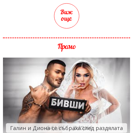
Виж
още
Промо
Галин и Диона се събраха след раздялата