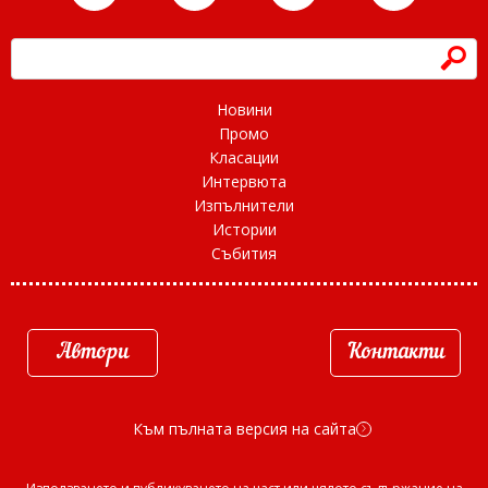
h
Новини
Промо
Класации
Интервюта
Изпълнители
Истории
Събития
Автори
Контакти
Към пълната версия на сайта
d