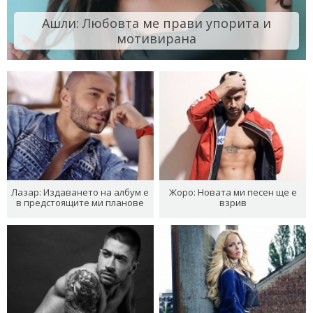
Ашли: Любовта ме прави упорита и
мотивирана
Лазар: Издаването на албум е
Жоро: Новата ми песен ще е
в предстоящите ми планове
взрив