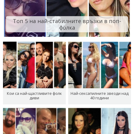
Топ 5 на най-стабилните връзки в поп-
фолка
Кои са най-щастливите фолк
Най-сексапилните звезди над
диви
40 години