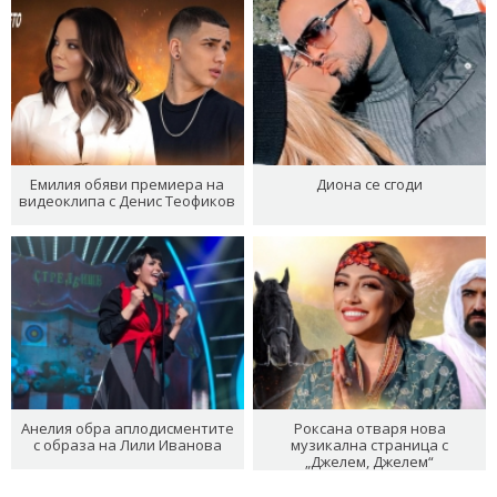
Емилия обяви премиера на
Диона се сгоди
видеоклипа с Денис Теофиков
Анелия обра аплодисментите
Роксана отваря нова
с образа на Лили Иванова
музикална страница с
„Джелем, Джелем“