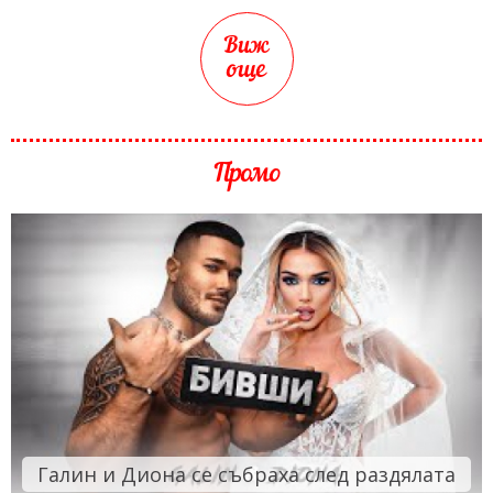
Виж
още
Промо
Галин и Диона се събраха след раздялата