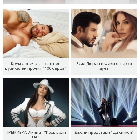
Крум с впечатляващ нов
Есил Дюран и Фики с първи
музикален проект "100 сърца"
дует
ПРЕМИЕРА! Лияна - "Изхвърли
Джони представи "Да си моя"
ме"