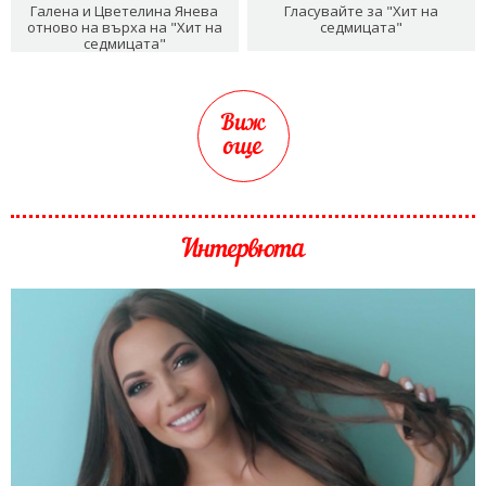
Галена и Цветелина Янева
Гласувайте за "Хит на
отново на върха на "Хит на
седмицата"
седмицата"
Виж
още
Интервюта