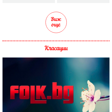
Виж
още
Класации