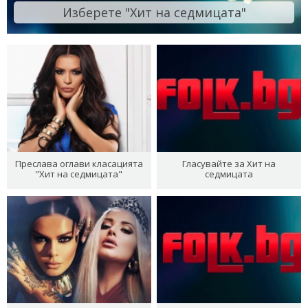
Изберете "Хит на седмицата"
Преслава оглави класацията
Гласувайте за Хит на
"Хит на седмицата"
седмицата