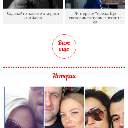
Задавайте вашите въпроси
/Интервю/ Тереза: Ще
към Жоро
експериментирам в песните
си
Виж
още
Истории