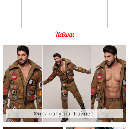
Новини
Фики напусна "Пайнер"