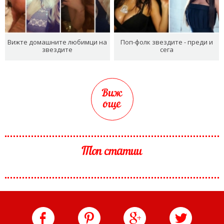
Вижте домашните любимци на
Поп-фолк звездите - преди и
звездите
сега
Виж
още
Топ статии