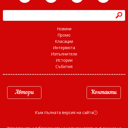
h
Новини
Промо
Класации
Интервюта
Изпълнители
Истории
Събития
Автори
Контакти
Към пълната версия на сайта
d