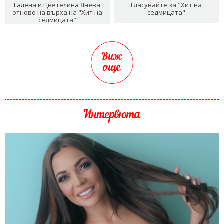
Галена и Цветелина Янева
Гласувайте за "Хит на
отново на върха на "Хит на
седмицата"
седмицата"
Виж
още
Интервюта