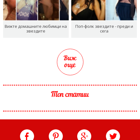
Вижте домашните любимци на
Поп-фолк звездите - преди и
звездите
сега
Виж
още
Топ статии