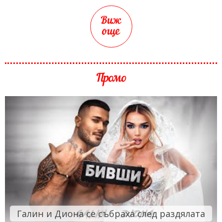
Виж
още
Промо
Галин и Диона се събраха след раздялата