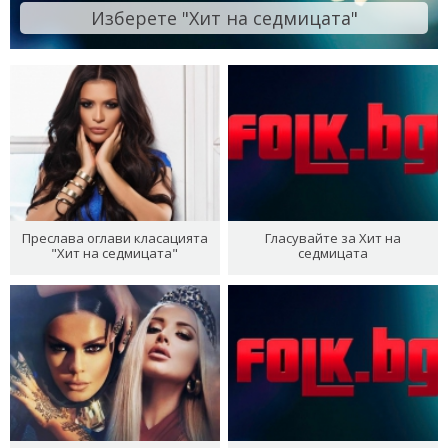
Изберете "Хит на седмицата"
Преслава оглави класацията
Гласувайте за Хит на
"Хит на седмицата"
седмицата