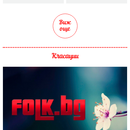
Виж
още
Класации