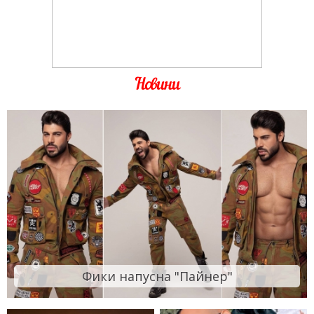
Новини
Фики напусна "Пайнер"