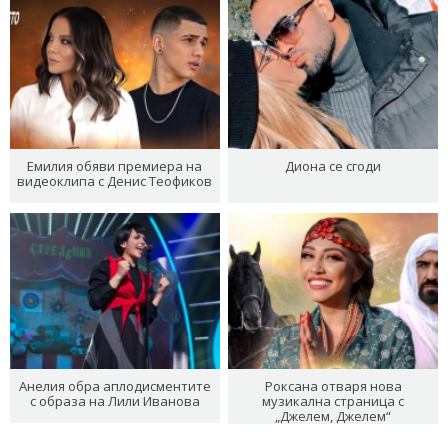
Емилия обяви премиера на
Диона се сгоди
видеоклипа с Денис Теофиков
Анелия обра аплодисментите
Роксана отваря нова
с образа на Лили Иванова
музикална страница с
„Джелем, Джелем“