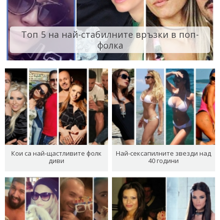
Топ 5 на най-стабилните връзки в поп-
фолка
Кои са най-щастливите фолк
Най-сексапилните звезди над
диви
40 години