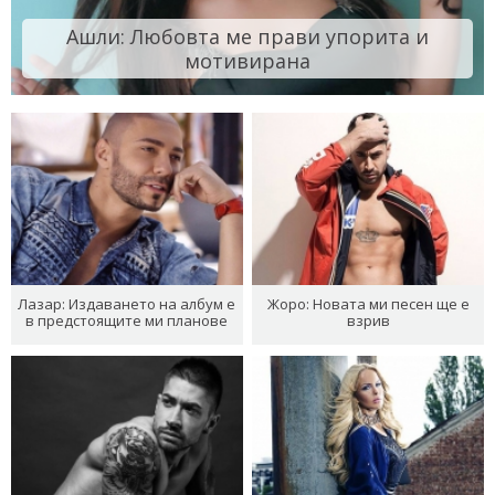
Ашли: Любовта ме прави упорита и
мотивирана
Лазар: Издаването на албум е
Жоро: Новата ми песен ще е
в предстоящите ми планове
взрив