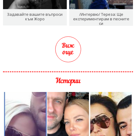
Задавайте вашите въпроси
/Интервю/ Тереза: Ще
към Жоро
експериментирам в песните
си
Виж
още
Истории