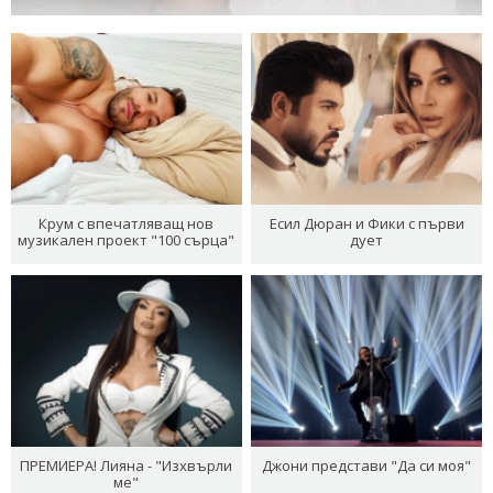
Крум с впечатляващ нов
Есил Дюран и Фики с първи
музикален проект "100 сърца"
дует
ПРЕМИЕРА! Лияна - "Изхвърли
Джони представи "Да си моя"
ме"