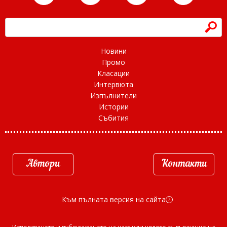
h
Новини
Промо
Класации
Интервюта
Изпълнители
Истории
Събития
Автори
Контакти
Към пълната версия на сайта
d