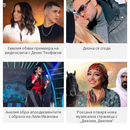
Емилия обяви премиера на
Диона се сгоди
видеоклипа с Денис Теофиков
Анелия обра аплодисментите
Роксана отваря нова
с образа на Лили Иванова
музикална страница с
„Джелем, Джелем“