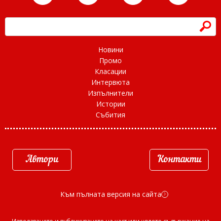
h
Новини
Промо
Класации
Интервюта
Изпълнители
Истории
Събития
Автори
Контакти
Към пълната версия на сайта
d