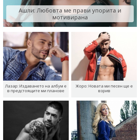
Ашли: Любовта ме прави упорита и
мотивирана
Лазар: Издаването на албум е
Жоро: Новата ми песен ще е
в предстоящите ми планове
взрив