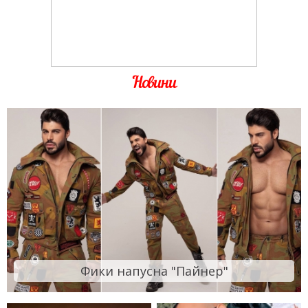
Новини
Фики напусна "Пайнер"