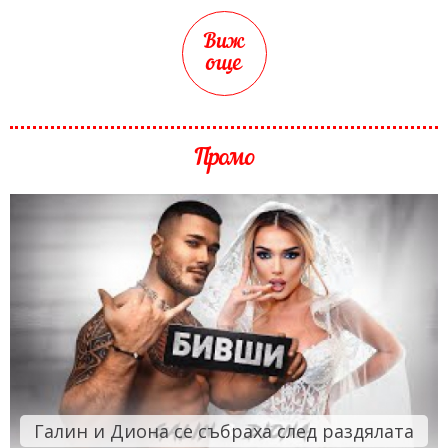
Виж
още
Промо
Галин и Диона се събраха след раздялата