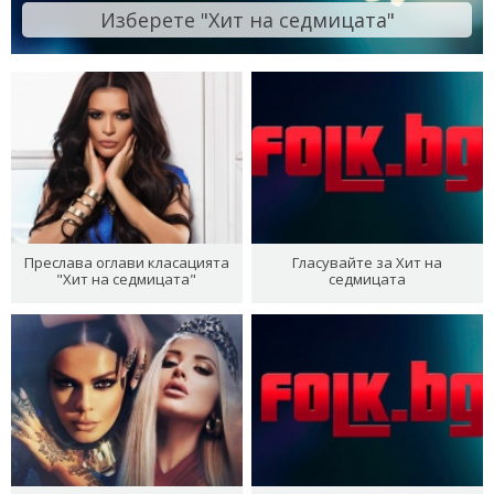
Изберете "Хит на седмицата"
Преслава оглави класацията
Гласувайте за Хит на
"Хит на седмицата"
седмицата