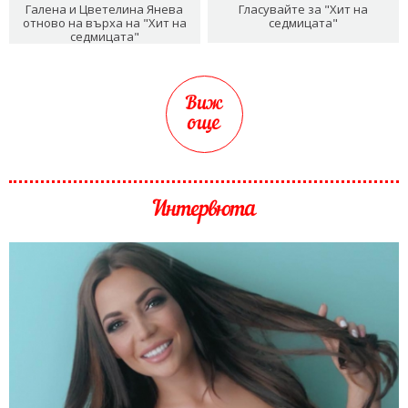
Галена и Цветелина Янева
Гласувайте за "Хит на
отново на върха на "Хит на
седмицата"
седмицата"
Виж
още
Интервюта