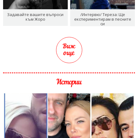
Задавайте вашите въпроси
/Интервю/ Тереза: Ще
към Жоро
експериментирам в песните
си
Виж
още
Истории