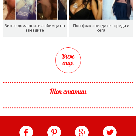
Вижте домашните любимци на
Поп-фолк звездите - преди и
звездите
сега
Виж
още
Топ статии