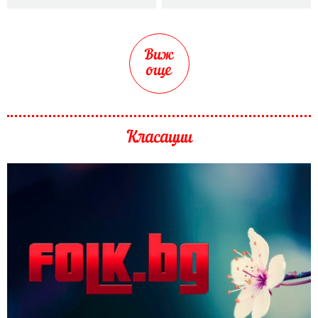
Виж
още
Класации