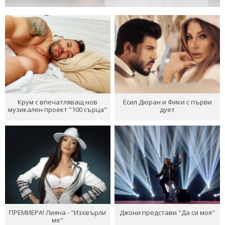
Крум с впечатляващ нов
Есил Дюран и Фики с първи
музикален проект "100 сърца"
дует
ПРЕМИЕРА! Лияна - "Изхвърли
Джони представи "Да си моя"
ме"