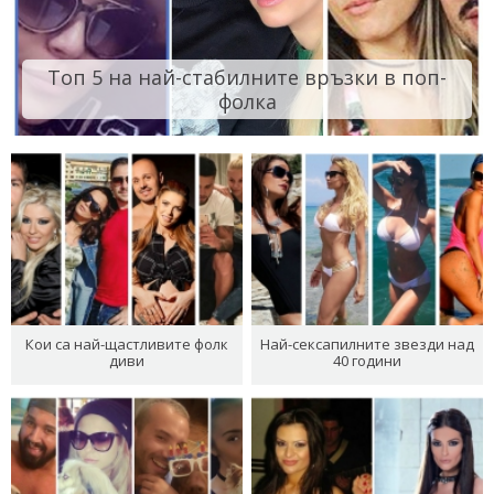
Топ 5 на най-стабилните връзки в поп-
фолка
Кои са най-щастливите фолк
Най-сексапилните звезди над
диви
40 години