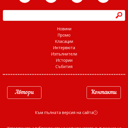
h
Новини
Промо
Класации
Интервюта
Изпълнители
Истории
Събития
Автори
Контакти
Към пълната версия на сайта
d