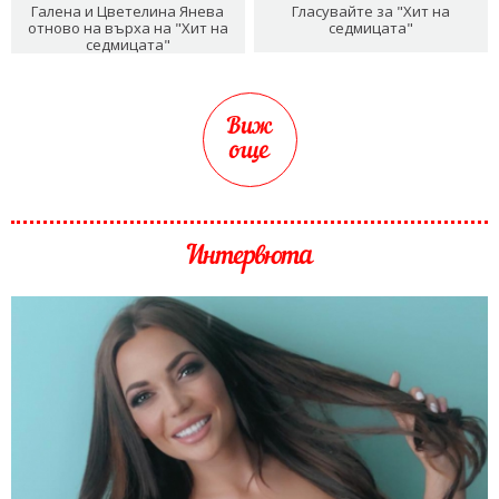
Галена и Цветелина Янева
Гласувайте за "Хит на
отново на върха на "Хит на
седмицата"
седмицата"
Виж
още
Интервюта