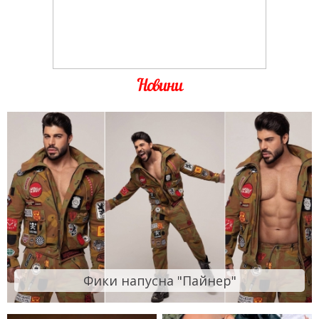
Новини
Фики напусна "Пайнер"