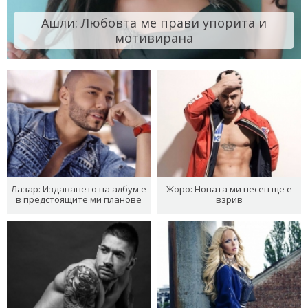
Ашли: Любовта ме прави упорита и
мотивирана
Лазар: Издаването на албум е
Жоро: Новата ми песен ще е
в предстоящите ми планове
взрив