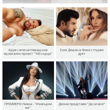
Крум с впечатляващ нов
Есил Дюран и Фики с първи
музикален проект "100 сърца"
дует
ПРЕМИЕРА! Лияна - "Изхвърли
Джони представи "Да си моя"
ме"