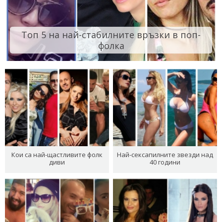
Топ 5 на най-стабилните връзки в поп-
фолка
Кои са най-щастливите фолк
Най-сексапилните звезди над
диви
40 години