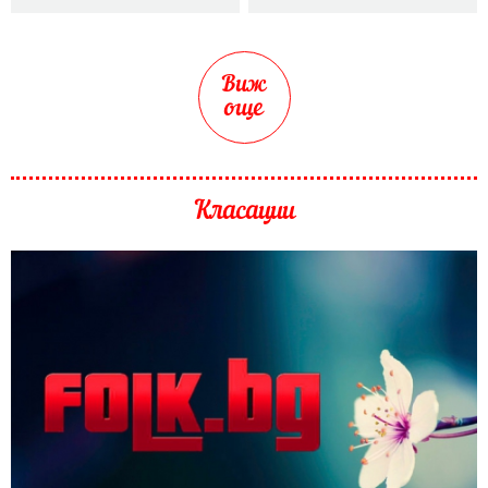
Виж
още
Класации