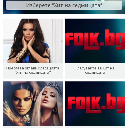
Изберете "Хит на седмицата"
Преслава оглави класацията
Гласувайте за Хит на
"Хит на седмицата"
седмицата