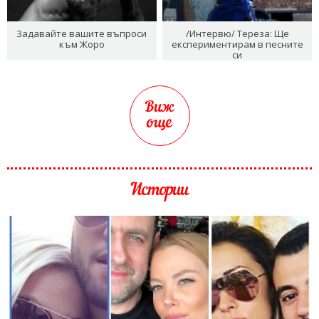
Задавайте вашите въпроси
/Интервю/ Тереза: Ще
към Жоро
експериментирам в песните
си
Виж
още
Истории