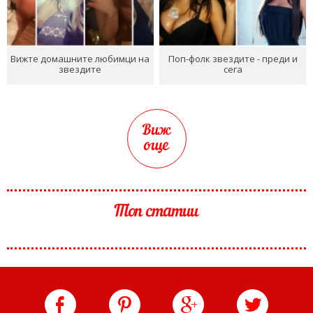
Вижте домашните любимци на
Поп-фолк звездите - преди и
звездите
сега
Виж
още
Топ статии