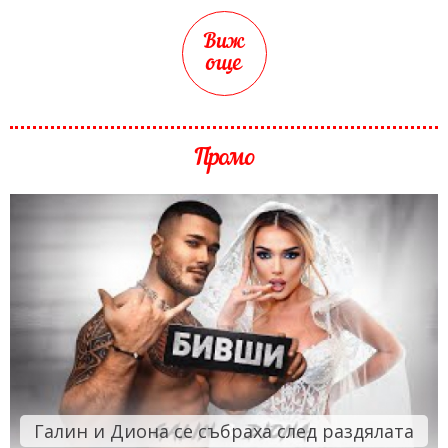
Виж
още
Промо
Галин и Диона се събраха след раздялата