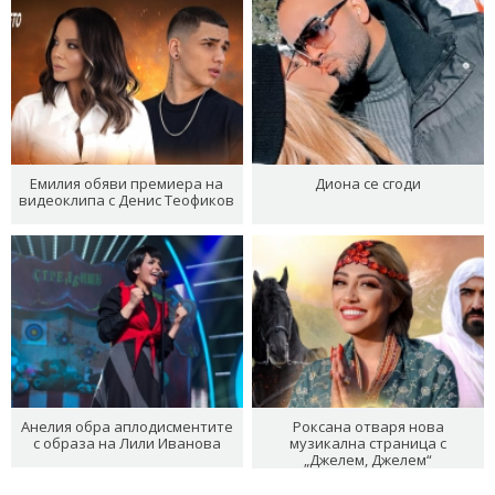
Емилия обяви премиера на
Диона се сгоди
видеоклипа с Денис Теофиков
Анелия обра аплодисментите
Роксана отваря нова
с образа на Лили Иванова
музикална страница с
„Джелем, Джелем“