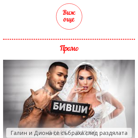
Виж
още
Промо
Галин и Диона се събраха след раздялата