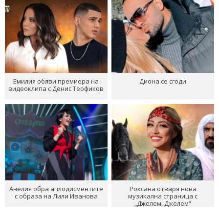
Емилия обяви премиера на
Диона се сгоди
видеоклипа с Денис Теофиков
Анелия обра аплодисментите
Роксана отваря нова
с образа на Лили Иванова
музикална страница с
„Джелем, Джелем“