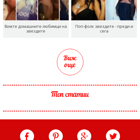
Вижте домашните любимци на
Поп-фолк звездите - преди и
звездите
сега
Виж
още
Топ статии