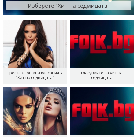
Изберете "Хит на седмицата"
Преслава оглави класацията
Гласувайте за Хит на
"Хит на седмицата"
седмицата