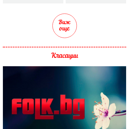
Виж
още
Класации