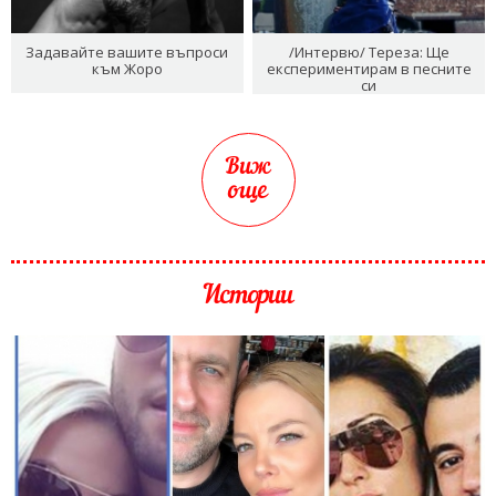
Задавайте вашите въпроси
/Интервю/ Тереза: Ще
към Жоро
експериментирам в песните
си
Виж
още
Истории