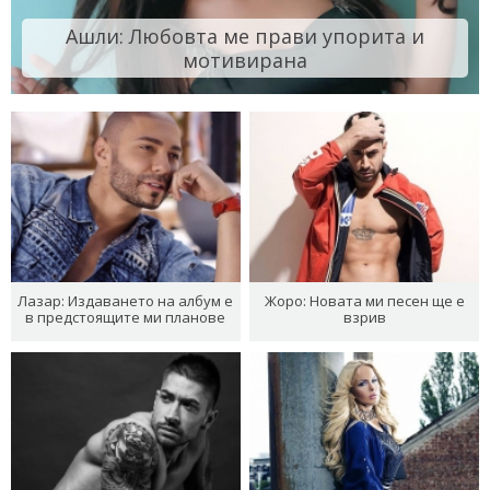
Ашли: Любовта ме прави упорита и
мотивирана
Лазар: Издаването на албум е
Жоро: Новата ми песен ще е
в предстоящите ми планове
взрив