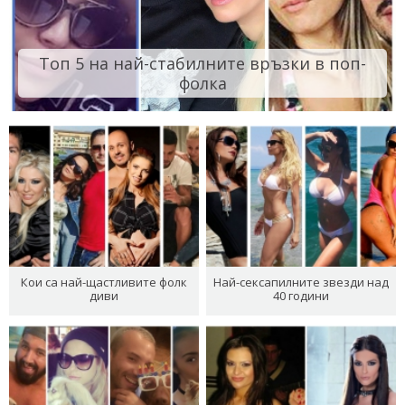
Топ 5 на най-стабилните връзки в поп-
фолка
Кои са най-щастливите фолк
Най-сексапилните звезди над
диви
40 години