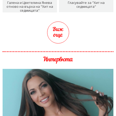
Галена и Цветелина Янева
Гласувайте за "Хит на
отново на върха на "Хит на
седмицата"
седмицата"
Виж
още
Интервюта