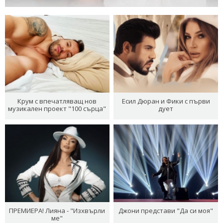
Крум с впечатляващ нов
Есил Дюран и Фики с първи
музикален проект "100 сърца"
дует
ПРЕМИЕРА! Лияна - "Изхвърли
Джони представи "Да си моя"
ме"