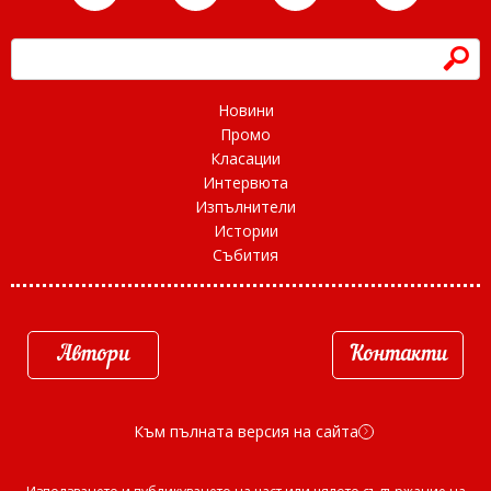
h
Новини
Промо
Класации
Интервюта
Изпълнители
Истории
Събития
Автори
Контакти
Към пълната версия на сайта
d