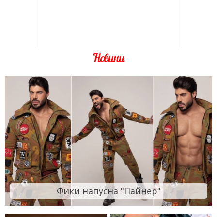
Новини
Фики напусна "Пайнер"