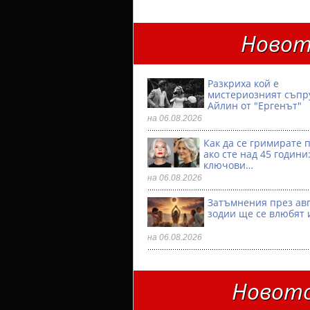
Новот
Разкриха кой е
мистериозният съпр
Айлин от "Ергенът"
на 06.08.2026
Как да се гримирате 
ако сте над 45 години:
ключови…
на 06.08.2026
Затъмнения през авг
зодии ще се влюбят 
на 06.08.2026
Новото