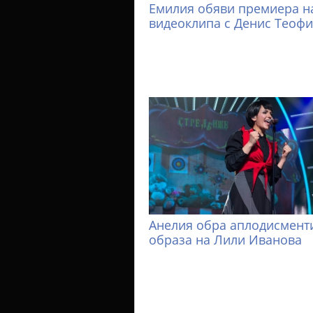
Емилия обяви премиера н
видеоклипа с Денис Теоф
Анелия обра аплодисменти
образа на Лили Иванова