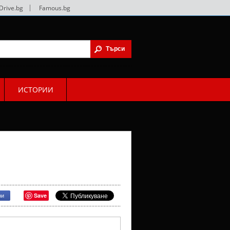
Drive.bg
|
Famous.bg
ИСТОРИИ
Save
ри