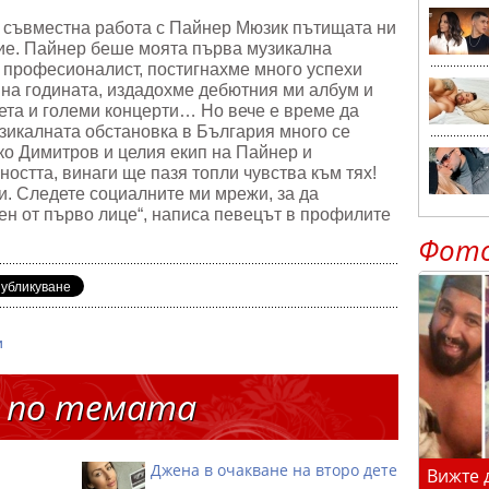
и съвместна работа с Пайнер Мюзик пътищата ни
сие. Пайнер беше моята първа музикална
о професионалист, постигнахме много успехи
 на годината, издадохме дебютния ми албум и
нета и големи концерти… Но вече е време да
узикалната обстановка в България много се
ко Димитров и целия екип на Пайнер и
ността, винаги ще пазя топли чувства към тях!
и. Следете социалните ми мрежи, за да
ен от първо лице“, написа певецът в профилите
Фот
и
 по темата
Джена в очакване на второ дете
Вижте 