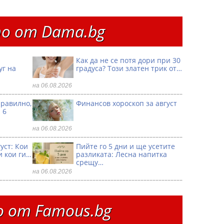
о от Dama.bg
Как да не се потя дори при 30
уг на
градуса? Този златен трик от…
на 06.08.2026
правилно,
Финансов хороскоп за август
 6
на 06.08.2026
уст: Кои
Пийте го 5 дни и ще усетите
и кои ги…
разликата: Лесна напитка
срещу…
на 06.08.2026
 от Famous.bg