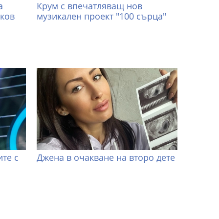
а
Крум с впечатляващ нов
иков
музикален проект "100 сърца"
те с
Джена в очакване на второ дете