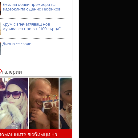
Емилия обяви премиера на
видеоклипа с Денис Теофиков
Крум с впечатляващ нов
музикален проект "100 сърца"
Диона се сгоди
о
галерии
домашните любимци на