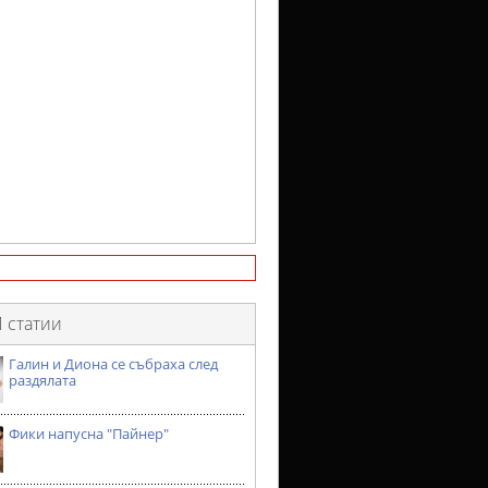
 статии
Галин и Диона се събраха след
раздялата
Фики напусна "Пайнер"