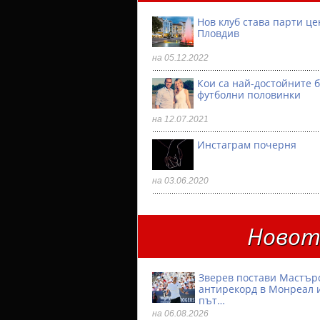
Нов клуб става парти ц
Пловдив
на 05.12.2022
Кои са най-достойните 
футболни половинки
на 12.07.2021
Инстаграм почерня
на 03.06.2020
Новото
Зверев постави Мастър
антирекорд в Монреал и
път…
на 06.08.2026