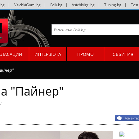
.bg
|
VsichkiGumi.bg
|
Folk.bg
|
VsichkiIgri.bg
|
Tuning.bg
|
Test
КЛАСАЦИИ
ИНТЕРВЮТА
ПРОМО
СЪБИТИЯ
айнер"
а "Пайнер"
и
Комента
а
р"