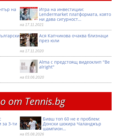
ентър на
Игра на инвестиции:
Lendermarket платформата, която
ни дава сигурност…
на 17.11.2021
български
Ася Капчикова очаква близнаци
през юли
на 17.11.2020
Alma с предстоящ видеоклип "Be
alright"
на 03.06.2020
 от Тennis.bg
с
Бивш топ 60 не е проблем:
 за 3-ти
Донски шокира Чаланджър
шампион…
на 05.08.2026