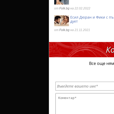
от
Folk.bg
на 22.02.2022
Есил Дюран и Фики с п
дует
от
Folk.bg
на 21.11.2021
К
Все още ням