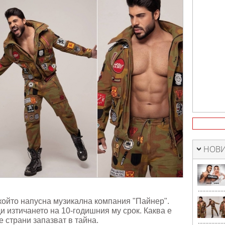
НОВИ
който напусна музикална компания "Пайнер".
и изтичането на 10-годишния му срок. Каква е
е страни запазват в тайна.