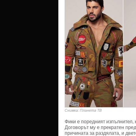
Снимка: Планета ТВ
Фики е поредният изпълнител, 
Договорът му е прекратен пред
причината за раздялата, и двет