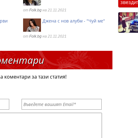
звезди
от
Folk.bg
на 21.11.2021
ърви
Джена с нов алубм - "Чуй ме"
от
Folk.bg
на 21.11.2021
оментари
а коментари за тази статия!