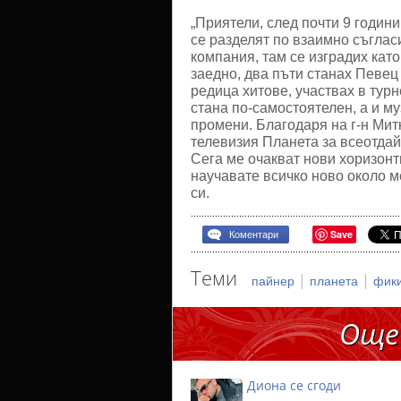
„Приятели, след почти 9 годин
се разделят по взаимно съгла
компания, там се изградих кат
заедно, два пъти станах Певец
редица хитове, участвах в тур
стана по-самостоятелен, а и м
промени. Благодаря на г-н Мит
телевизия Планета за всеотдай
Сега ме очакват нови хоризонт
научавате всичко ново около м
си.
Save
Коментари
Теми
|
|
пайнер
планета
фик
Още
Диона се сгоди