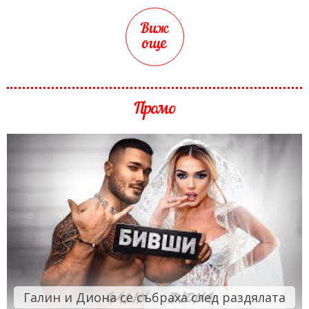
Виж
още
Промо
Галин и Диона се събраха след раздялата