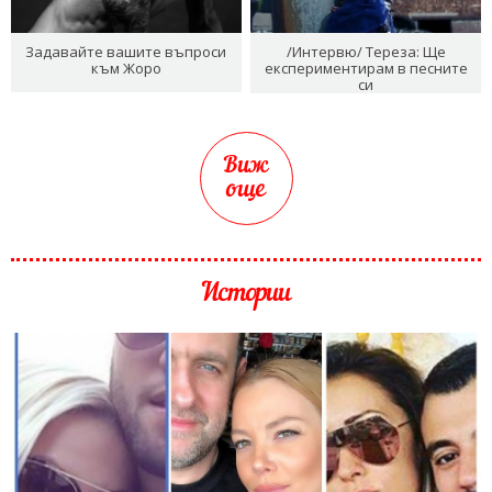
Задавайте вашите въпроси
/Интервю/ Тереза: Ще
към Жоро
експериментирам в песните
си
Виж
още
Истории