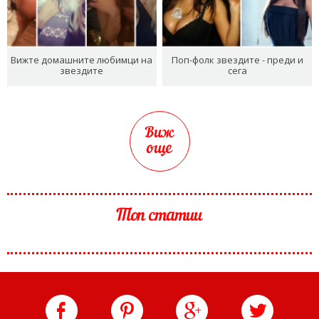
Вижте домашните любимци на
Поп-фолк звездите - преди и
звездите
сега
Виж
още
Топ статии