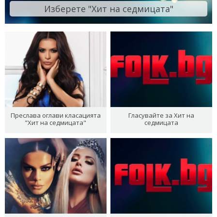
Изберете "Хит на седмицата"
Преслава оглави класацията
Гласувайте за Хит на
"Хит на седмицата"
седмицата