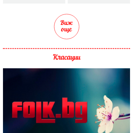
Виж
още
Класации