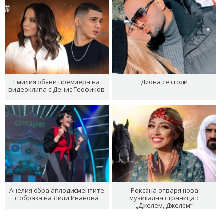
Емилия обяви премиера на
Диона се сгоди
видеоклипа с Денис Теофиков
Анелия обра аплодисментите
Роксана отваря нова
с образа на Лили Иванова
музикална страница с
„Джелем, Джелем“