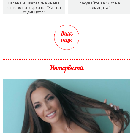
Галена и Цветелина Янева
Гласувайте за "Хит на
отново на върха на "Хит на
седмицата"
седмицата"
Виж
още
Интервюта