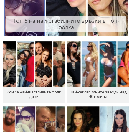
Топ 5 на най-стабилните връзки в поп-
фолка
Кои са най-щастливите фолк
Най-сексапилните звезди над
диви
40 години