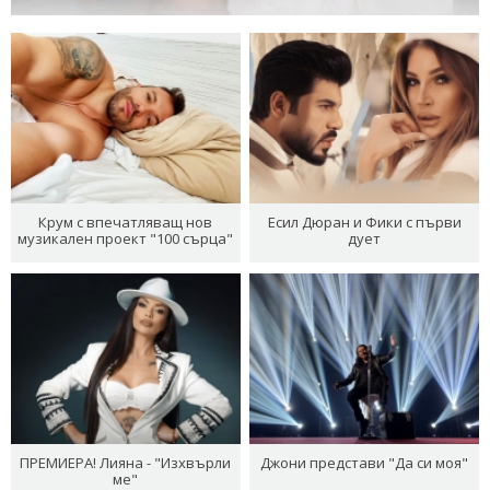
Крум с впечатляващ нов
Есил Дюран и Фики с първи
музикален проект "100 сърца"
дует
ПРЕМИЕРА! Лияна - "Изхвърли
Джони представи "Да си моя"
ме"