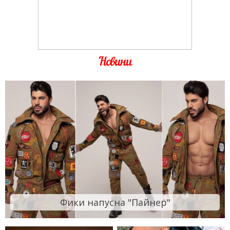
Новини
Фики напусна "Пайнер"