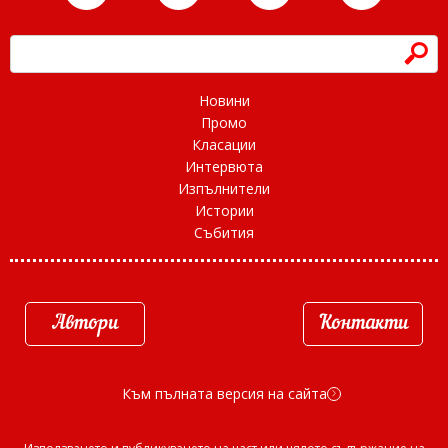
h
Новини
Промо
Класации
Интервюта
Изпълнители
Истории
Събития
Автори
Контакти
Към пълната версия на сайта
d