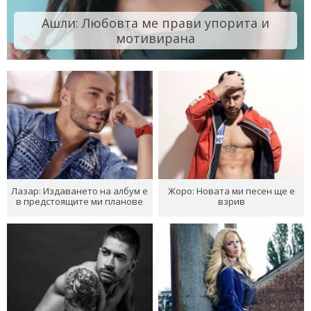
Ашли: Любовта ме прави упорита и
мотивирана
Лазар: Издаването на албум е
Жоро: Новата ми песен ще е
в предстоящите ми планове
взрив