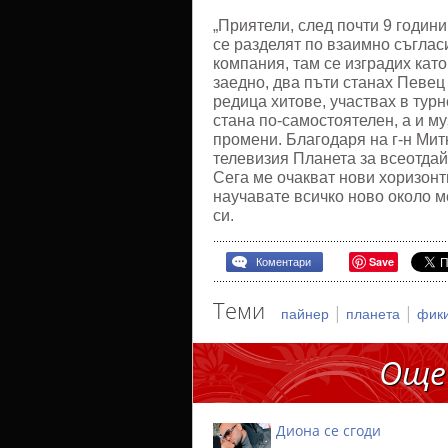
„Приятели, след почти 9 годин
се разделят по взаимно съгла
компания, там се изградих кат
заедно, два пъти станах Певец
редица хитове, участвах в тур
стана по-самостоятелен, а и м
промени. Благодаря на г-н Мит
телевизия Планета за всеотдай
Сега ме очакват нови хоризонт
научавате всичко ново около м
си.
Save
Коментари
Теми
|
|
пайнер
планета
фик
Още
Диона се сгоди