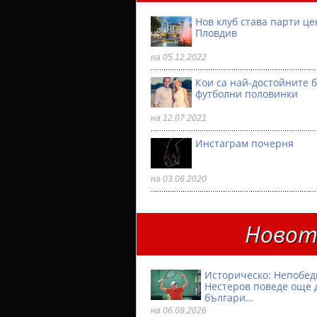
Нов клуб става парти ц
Пловдив
на 05.12.2022
Кои са най-достойните 
футболни половинки
на 12.07.2021
Инстаграм почерня
на 03.06.2020
Новото
Историческо: Непобе
Нестеров поведе още 
българи…
на 06.08.2026