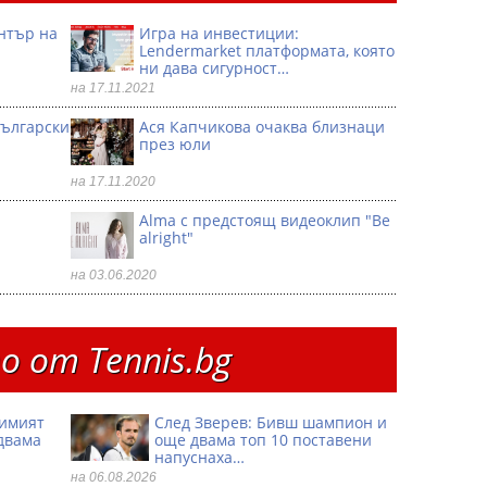
ентър на
Игра на инвестиции:
Lendermarket платформата, която
ни дава сигурност…
на 17.11.2021
български
Ася Капчикова очаква близнаци
през юли
на 17.11.2020
Alma с предстоящ видеоклип "Be
alright"
на 03.06.2020
 от Тennis.bg
димият
След Зверев: Бивш шампион и
двама
още двама топ 10 поставени
напуснаха…
на 06.08.2026