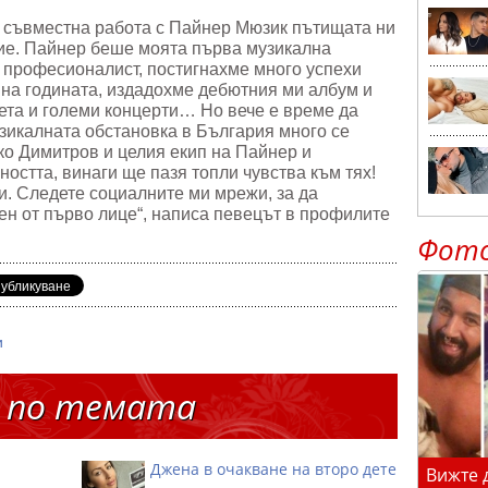
и съвместна работа с Пайнер Мюзик пътищата ни
сие. Пайнер беше моята първа музикална
о професионалист, постигнахме много успехи
 на годината, издадохме дебютния ми албум и
нета и големи концерти… Но вече е време да
узикалната обстановка в България много се
ко Димитров и целия екип на Пайнер и
ността, винаги ще пазя топли чувства към тях!
и. Следете социалните ми мрежи, за да
ен от първо лице“, написа певецът в профилите
Фот
и
 по темата
Джена в очакване на второ дете
Вижте 