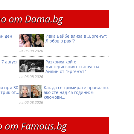
о от Dama.bg
ен ден
Ивка Бейбе влиза в „Ергенът:
Любов в рая“?
на 06.08.2026
 7 август
Разкриха кой е
мистериозният съпруг на
Айлин от "Ергенът"
на 06.08.2026
ри при 30
Как да се гримирате правилно,
 трик от…
ако сте над 45 години: 6
ключови…
на 06.08.2026
 от Famous.bg