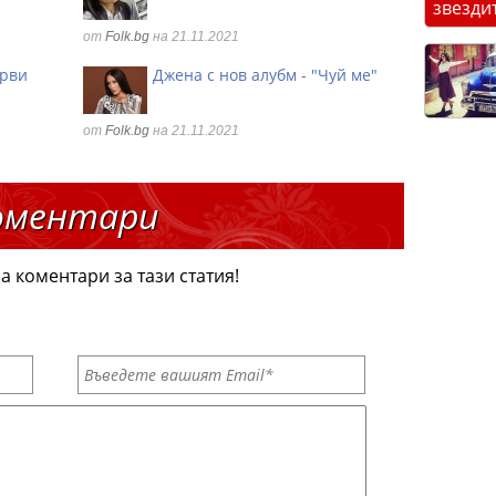
звезди
от
Folk.bg
на 21.11.2021
ърви
Джена с нов алубм - "Чуй ме"
от
Folk.bg
на 21.11.2021
оментари
а коментари за тази статия!