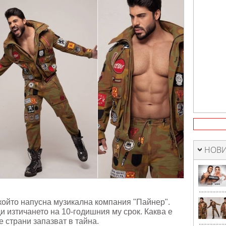
НОВИ
който напусна музикална компания "Пайнер".
и изтичането на 10-годишния му срок. Каква е
е страни запазват в тайна.