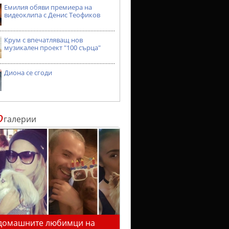
Емилия обяви премиера на
видеоклипа с Денис Теофиков
Крум с впечатляващ нов
музикален проект "100 сърца"
Диона се сгоди
о
галерии
домашните любимци на