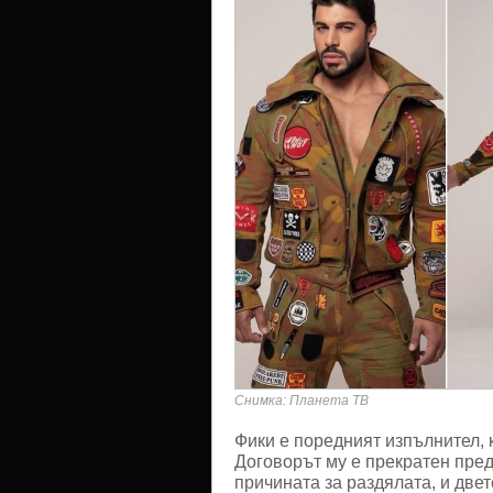
Снимка: Планета ТВ
Фики е поредният изпълнител, 
Договорът му е прекратен пред
причината за раздялата, и двет