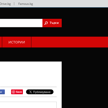
Drive.bg
|
Famous.bg
ИСТОРИИ
Save
ри