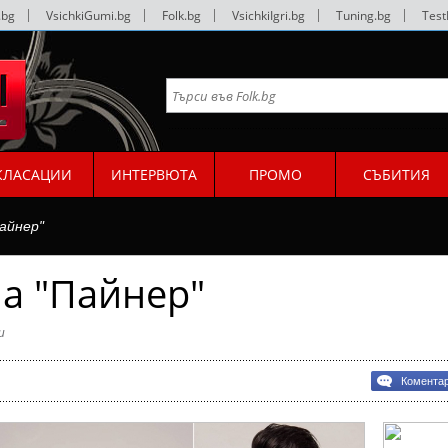
.bg
|
VsichkiGumi.bg
|
Folk.bg
|
VsichkiIgri.bg
|
Tuning.bg
|
Test
КЛАСАЦИИ
ИНТЕРВЮТА
ПРОМО
СЪБИТИЯ
айнер"
а "Пайнер"
и
Комента
а
р"