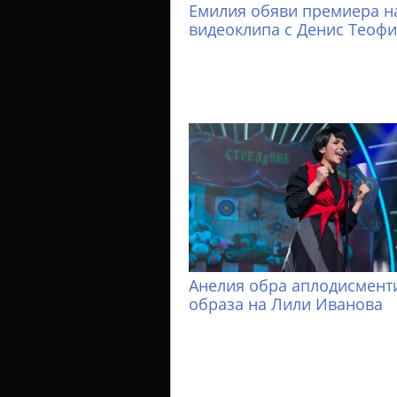
Емилия обяви премиера н
видеоклипа с Денис Теоф
Анелия обра аплодисменти
образа на Лили Иванова