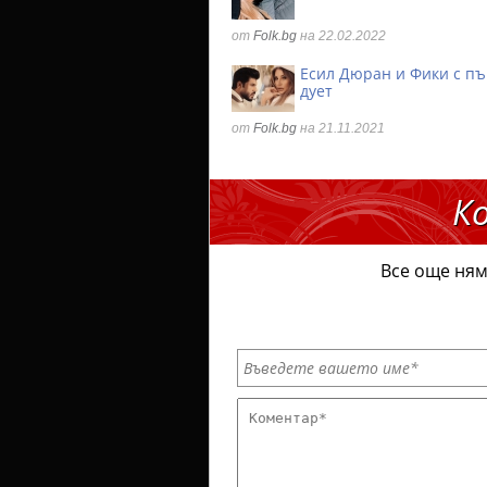
от
Folk.bg
на 22.02.2022
Есил Дюран и Фики с п
дует
от
Folk.bg
на 21.11.2021
К
Все още ням