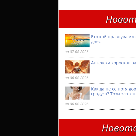
Новот
Ето кой празнува им
днес
на 07.08.2026
Ангелски хороскоп за
на 06.08.2026
Как да не се потя до
градуса? Този златен
на 06.08.2026
Новото