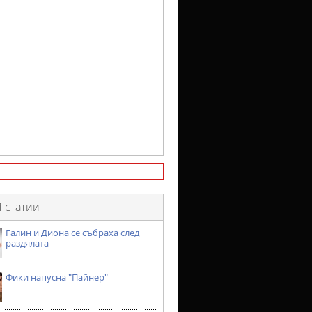
 статии
Галин и Диона се събраха след
раздялата
Фики напусна "Пайнер"