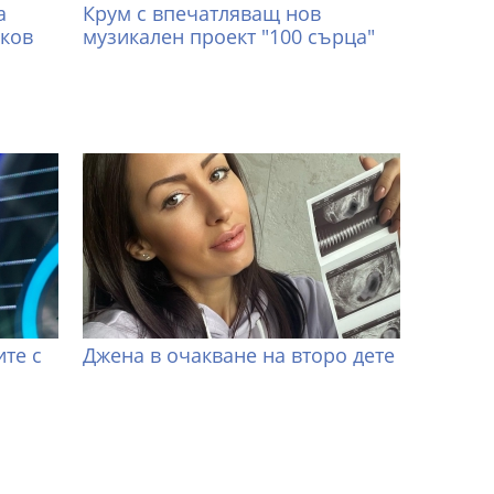
а
Крум с впечатляващ нов
иков
музикален проект "100 сърца"
те с
Джена в очакване на второ дете