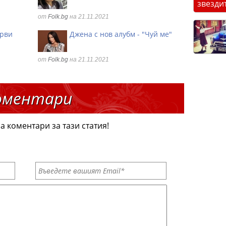
звезди
от
Folk.bg
на 21.11.2021
ърви
Джена с нов алубм - "Чуй ме"
от
Folk.bg
на 21.11.2021
оментари
а коментари за тази статия!