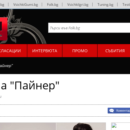
.bg
|
VsichkiGumi.bg
|
Folk.bg
|
VsichkiIgri.bg
|
Tuning.bg
|
Test
КЛАСАЦИИ
ИНТЕРВЮТА
ПРОМО
СЪБИТИЯ
айнер"
а "Пайнер"
и
Комента
а
р"