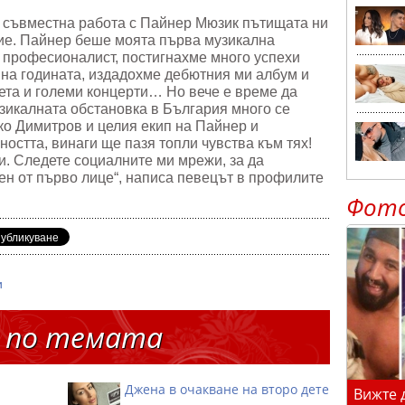
и съвместна работа с Пайнер Мюзик пътищата ни
сие. Пайнер беше моята първа музикална
о професионалист, постигнахме много успехи
 на годината, издадохме дебютния ми албум и
нета и големи концерти… Но вече е време да
узикалната обстановка в България много се
ко Димитров и целия екип на Пайнер и
ността, винаги ще пазя топли чувства към тях!
и. Следете социалните ми мрежи, за да
ен от първо лице“, написа певецът в профилите
Фот
и
 по темата
Джена в очакване на второ дете
Вижте 