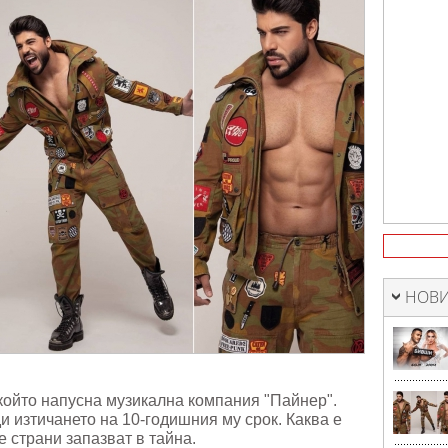
НОВИ
който напусна музикална компания "Пайнер".
и изтичането на 10-годишния му срок. Каква е
е страни запазват в тайна.