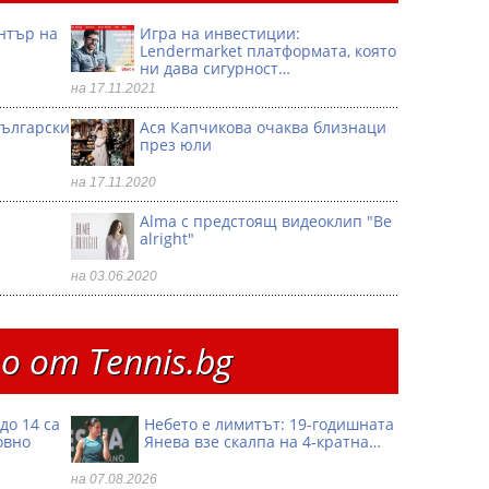
ентър на
Игра на инвестиции:
Lendermarket платформата, която
ни дава сигурност…
на 17.11.2021
български
Ася Капчикова очаква близнаци
през юли
на 17.11.2020
Alma с предстоящ видеоклип "Be
alright"
на 03.06.2020
 от Тennis.bg
до 14 са
Небето е лимитът: 19-годишната
овно
Янева взe скалпа на 4-кратна…
на 07.08.2026