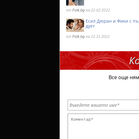
от
Folk.bg
на 22.02.2022
Есил Дюран и Фики с п
дует
от
Folk.bg
на 21.11.2021
К
Все още ням