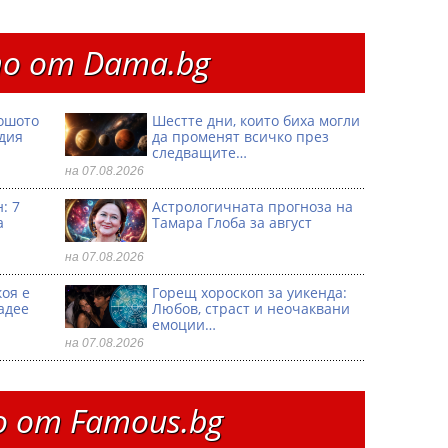
о от Dama.bg
ошото
Шестте дни, които биха могли
одия
да променят всичко през
следващите…
на 07.08.2026
: 7
Астрологичната прогноза на
а
Тамара Глоба за август
на 07.08.2026
коя е
Горещ хороскоп за уикенда:
адее
Любов, страст и неочаквани
емоции…
на 07.08.2026
 от Famous.bg