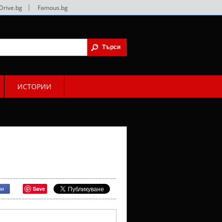
Drive.bg
|
Famous.bg
ИСТОРИИ
Save
ри