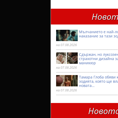
Новот
Мълчанието е най-л
наказание за тази з
на 07.08.2026
Сдържан, но луксозен
страхотни дизайна з
маникюр
на 07.08.2026
Тамара Глоба обяви 
зодията, която ще вл
новата…
на 07.08.2026
Новото