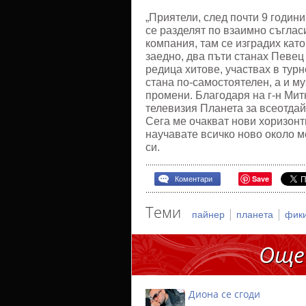
„Приятели, след почти 9 годин
се разделят по взаимно съгла
компания, там се изградих кат
заедно, два пъти станах Певец
редица хитове, участвах в тур
стана по-самостоятелен, а и м
промени. Благодаря на г-н Мит
телевизия Планета за всеотдай
Сега ме очакват нови хоризонт
научавате всичко ново около м
си.
Save
Коментари
Теми
|
|
пайнер
планета
фик
Още
Диона се сгоди