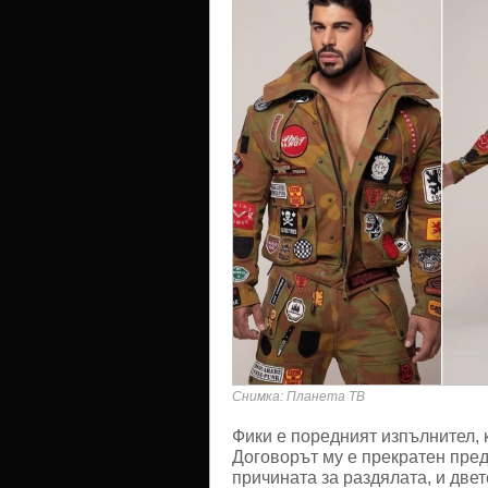
Снимка: Планета ТВ
Фики е поредният изпълнител, 
Договорът му е прекратен пред
причината за раздялата, и двет