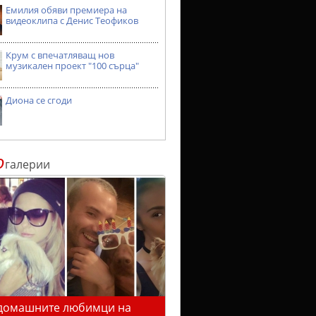
Емилия обяви премиера на
видеоклипа с Денис Теофиков
Крум с впечатляващ нов
музикален проект "100 сърца"
Диона се сгоди
о
галерии
домашните любимци на