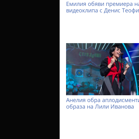
Емилия обяви премиера н
видеоклипа с Денис Теоф
Анелия обра аплодисменти
образа на Лили Иванова