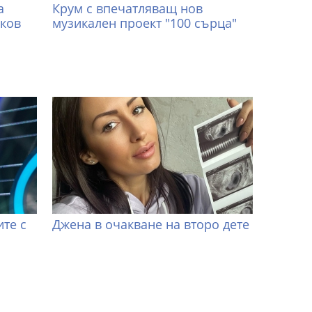
а
Крум с впечатляващ нов
иков
музикален проект "100 сърца"
те с
Джена в очакване на второ дете