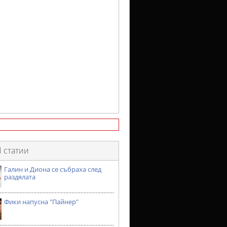
 статии
Галин и Диона се събраха след
раздялата
Фики напусна "Пайнер"