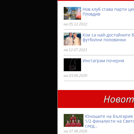
Нов клуб става парти ц
Пловдив
на 05.12.2022
Кои са най-достойните 
футболни половинки
на 12.07.2021
Инстаграм почерня
на 03.06.2020
Новото
Юношите на България 
1/2-финалисти на Свет
след…
на 07.08.2026