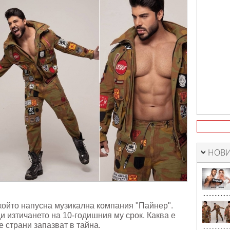
НОВИ
който напусна музикална компания "Пайнер".
и изтичането на 10-годишния му срок. Каква е
е страни запазват в тайна.