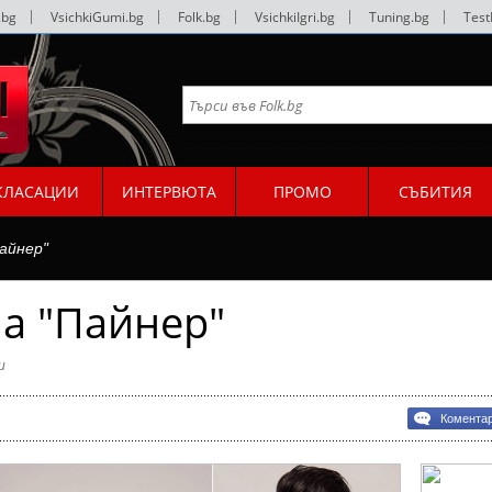
.bg
|
VsichkiGumi.bg
|
Folk.bg
|
VsichkiIgri.bg
|
Tuning.bg
|
Test
КЛАСАЦИИ
ИНТЕРВЮТА
ПРОМО
СЪБИТИЯ
айнер"
а "Пайнер"
и
Комента
а
р"