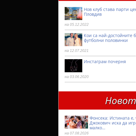
Нов клуб става парти ц
Пловдив
на 05.12.2022
Кои са най-достойните 
футболни половинки
на 12.07.2021
Инстаграм почерня
на 03.06.2020
Новото
Фонсека: Истината е, 
Джокович иска да игр
малко…
на 07.08.2026