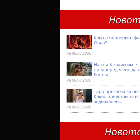
Новот
Кои са червените фл
Лъва?
на 08.08.2026
На кои 5 зодии им е
предопределено да с
богати
на 08.08.2026
Таро прогноза за авг
Какво предстои за в
зодиакален…
на 08.08.2026
Новото