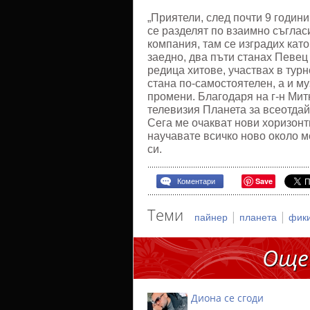
„Приятели, след почти 9 годин
се разделят по взаимно съгла
компания, там се изградих кат
заедно, два пъти станах Певец
редица хитове, участвах в тур
стана по-самостоятелен, а и м
промени. Благодаря на г-н Мит
телевизия Планета за всеотдай
Сега ме очакват нови хоризонт
научавате всичко ново около м
си.
Save
Коментари
Теми
|
|
пайнер
планета
фик
Още
Диона се сгоди