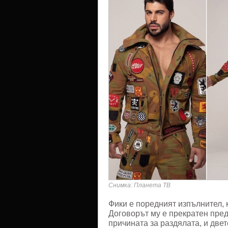
Снимка: Планета ТВ
Фики е поредният изпълнител, 
Договорът му е прекратен пред
причината за раздялата, и двет