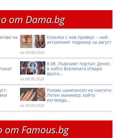
о от Dama.bg
агове на
Класика с нов привкус – най-
актуалният педикюр за август
на 08.08.2026
8.08. Лъвският портал: Денят,
танат
в който Вселената отваря
врати…
на 08.08.2026
уст:
Розово шампанско на ноктите:
секи
Летен маникюр, който
изглежда…
на 08.08.2026
 от Famous.bg