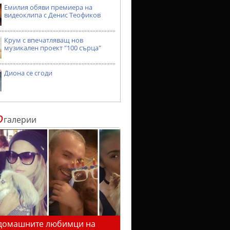
Емилия обяви премиера на
видеоклипа с Денис Теофиков
Крум с впечатляващ нов
музикален проект "100 сърца"
Диона се сгоди
о
галерии
домашните любимци на