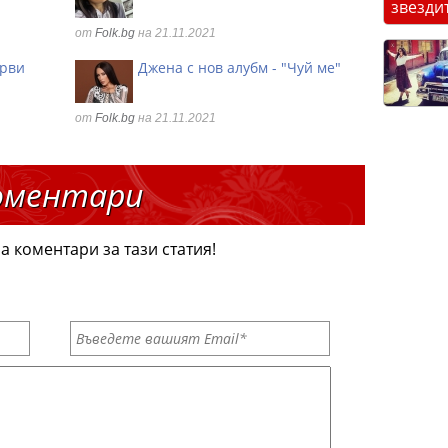
звезди
от
Folk.bg
на 21.11.2021
ърви
Джена с нов алубм - "Чуй ме"
от
Folk.bg
на 21.11.2021
оментари
а коментари за тази статия!