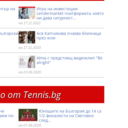
ентър на
Игра на инвестиции:
Lendermarket платформата, която
ни дава сигурност…
на 17.11.2021
български
Ася Капчикова очаква близнаци
през юли
на 17.11.2020
Alma с предстоящ видеоклип "Be
alright"
на 03.06.2020
 от Тennis.bg
че
Юношите на България до 14 са
аем по-
1/2-финалисти на Световно
след…
на 07.08.2026