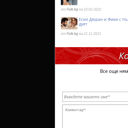
от
Folk.bg
на 22.02.2022
Есил Дюран и Фики с п
дует
от
Folk.bg
на 21.11.2021
К
Все още ням