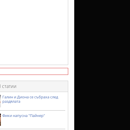
 статии
Галин и Диона се събраха след
раздялата
Фики напусна "Пайнер"