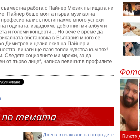
и съвместна работа с Пайнер Мюзик пътищата ни
сие. Пайнер беше моята първа музикална
о професионалист, постигнахме много успехи
 на годината, издадохме дебютния ми албум и
нета и големи концерти… Но вече е време да
узикалната обстановка в България много се
ко Димитров и целия екип на Пайнер и
ността, винаги ще пазя топли чувства към тях!
и. Следете социалните ми мрежи, за да
ен от първо лице“, написа певецът в профилите
Фот
и
 по темата
Джена в очакване на второ дете
Вижте 