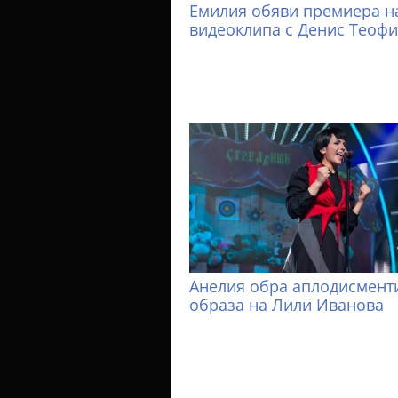
Емилия обяви премиера н
видеоклипа с Денис Теоф
Анелия обра аплодисменти
образа на Лили Иванова