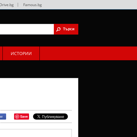
Drive.bg
|
Famous.bg
ИСТОРИИ
Save
ри