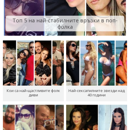
Топ 5 на най-стабилните връзки в поп-
фолка
Кои са най-щастливите фолк
Най-сексапилните звезди над
диви
40 години