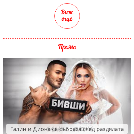
Виж
още
Промо
Галин и Диона се събраха след раздялата