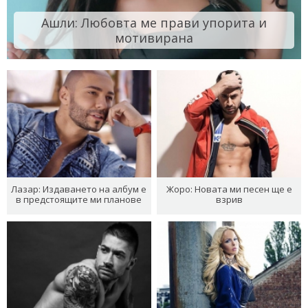
Ашли: Любовта ме прави упорита и
мотивирана
Лазар: Издаването на албум е
Жоро: Новата ми песен ще е
в предстоящите ми планове
взрив