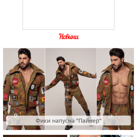
Новини
Фики напусна "Пайнер"