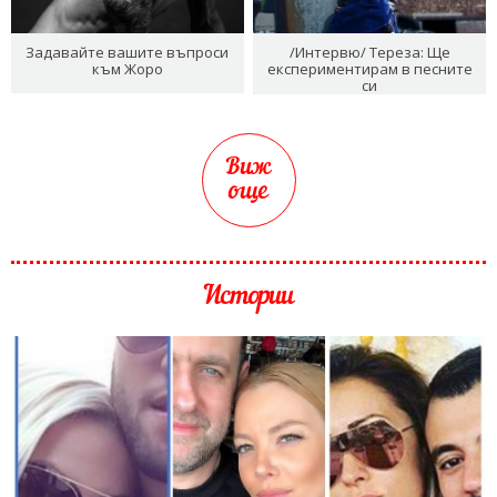
Задавайте вашите въпроси
/Интервю/ Тереза: Ще
към Жоро
експериментирам в песните
си
Виж
още
Истории