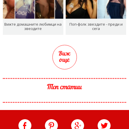
Вижте домашните любимци на
Поп-фолк звездите - преди и
звездите
сега
Виж
още
Топ статии