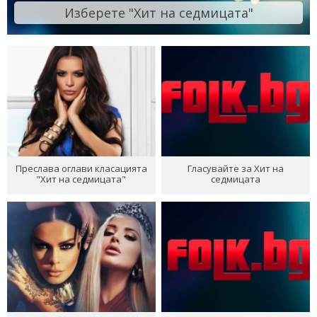
Изберете "Хит на седмицата"
Преслава оглави класацията
Гласувайте за Хит на
"Хит на седмицата"
седмицата