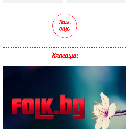
Виж
още
Класации