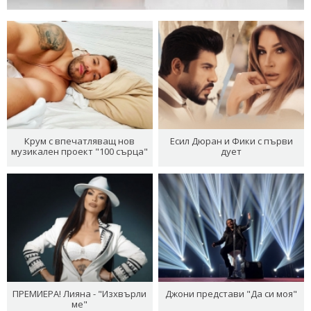
Крум с впечатляващ нов
Есил Дюран и Фики с първи
музикален проект "100 сърца"
дует
ПРЕМИЕРА! Лияна - "Изхвърли
Джони представи "Да си моя"
ме"