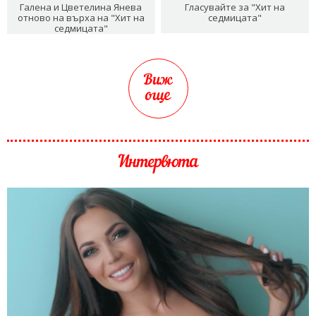
Галена и Цветелина Янева
Гласувайте за "Хит на
отново на върха на "Хит на
седмицата"
седмицата"
Виж
още
Интервюта