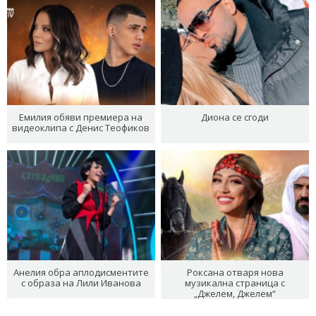
Емилия обяви премиера на
Диона се сгоди
видеоклипа с Денис Теофиков
Анелия обра аплодисментите
Роксана отваря нова
с образа на Лили Иванова
музикална страница с
„Джелем, Джелем“