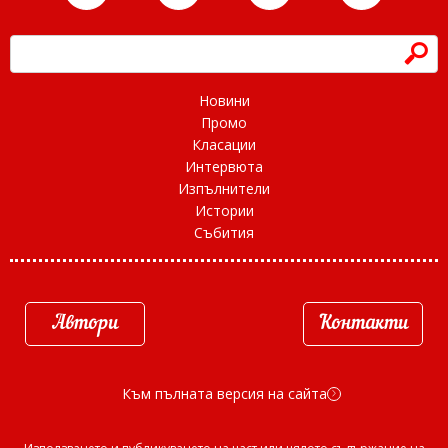
h
Новини
Промо
Класации
Интервюта
Изпълнители
Истории
Събития
Автори
Контакти
Към пълната версия на сайта
d