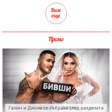
Виж
още
Промо
Галин и Диона се събраха след раздялата