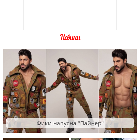
Новини
Фики напусна "Пайнер"