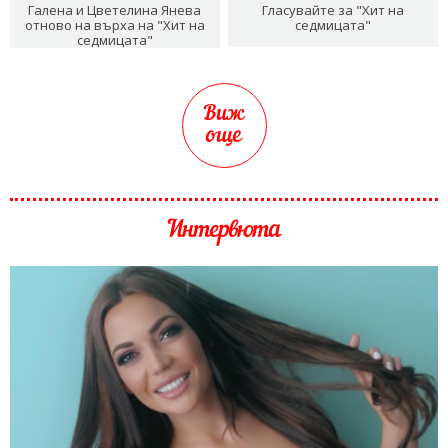
Галена и Цветелина Янева
Гласувайте за "Хит на
отново на върха на "Хит на
седмицата"
седмицата"
Виж
още
Интервюта