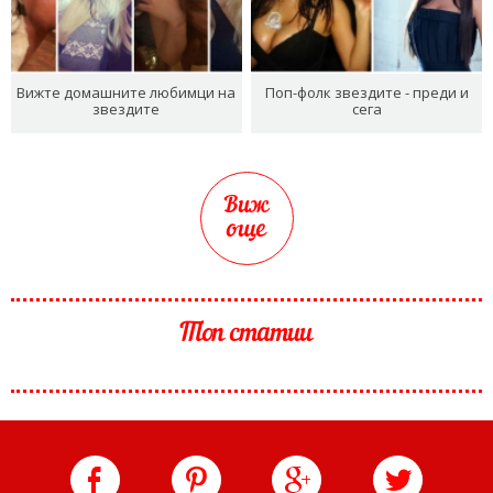
Вижте домашните любимци на
Поп-фолк звездите - преди и
звездите
сега
Виж
още
Топ статии