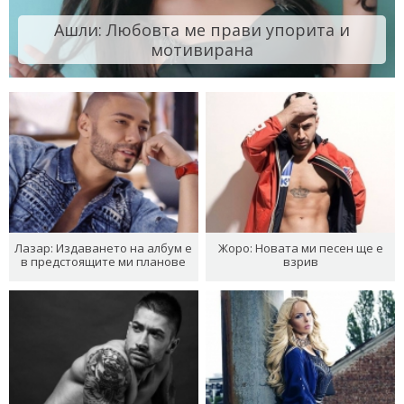
Ашли: Любовта ме прави упорита и
мотивирана
Лазар: Издаването на албум е
Жоро: Новата ми песен ще е
в предстоящите ми планове
взрив