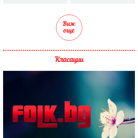
Виж
още
Класации