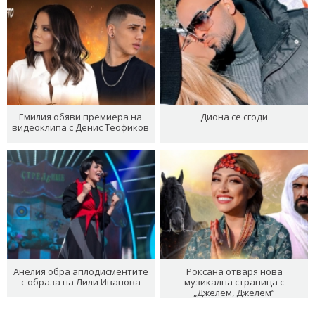
Емилия обяви премиера на
Диона се сгоди
видеоклипа с Денис Теофиков
Анелия обра аплодисментите
Роксана отваря нова
с образа на Лили Иванова
музикална страница с
„Джелем, Джелем“