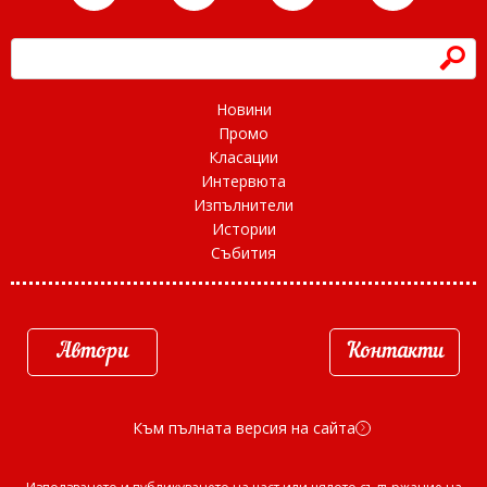
h
Новини
Промо
Класации
Интервюта
Изпълнители
Истории
Събития
Автори
Контакти
Към пълната версия на сайта
d