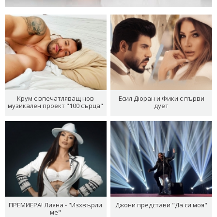
Крум с впечатляващ нов
Есил Дюран и Фики с първи
музикален проект "100 сърца"
дует
ПРЕМИЕРА! Лияна - "Изхвърли
Джони представи "Да си моя"
ме"