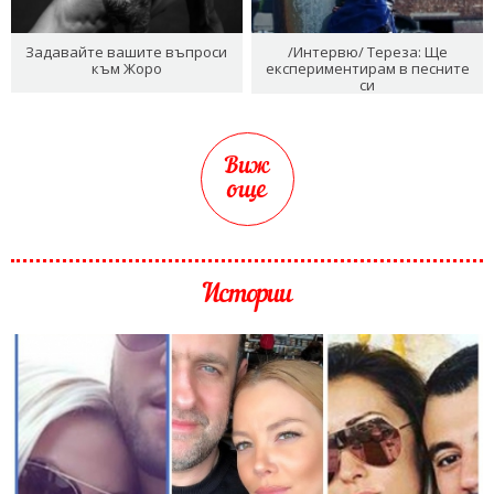
Задавайте вашите въпроси
/Интервю/ Тереза: Ще
към Жоро
експериментирам в песните
си
Виж
още
Истории