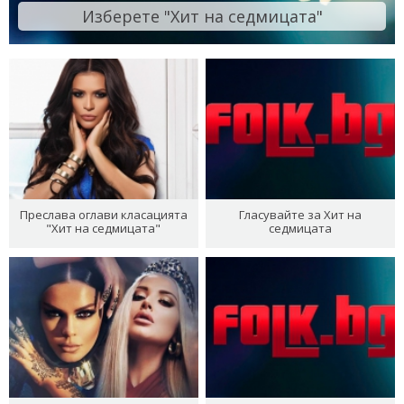
Изберете "Хит на седмицата"
Преслава оглави класацията
Гласувайте за Хит на
"Хит на седмицата"
седмицата