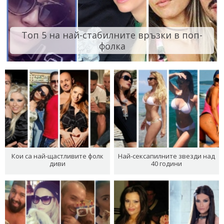
Топ 5 на най-стабилните връзки в поп-
фолка
Кои са най-щастливите фолк
Най-сексапилните звезди над
диви
40 години