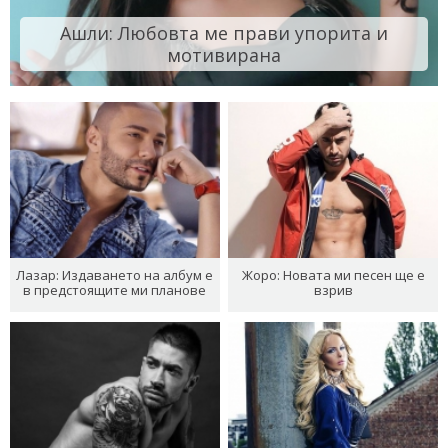
Ашли: Любовта ме прави упорита и
мотивирана
Лазар: Издаването на албум е
Жоро: Новата ми песен ще е
в предстоящите ми планове
взрив