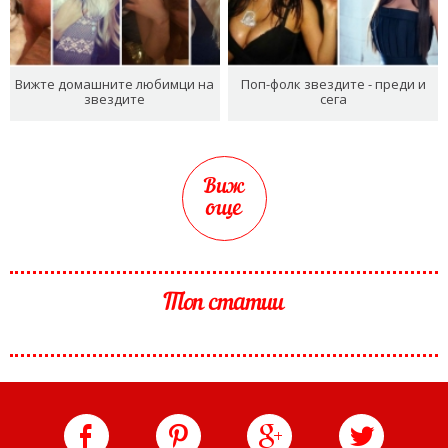
Вижте домашните любимци на
Поп-фолк звездите - преди и
звездите
сега
Виж
още
Топ статии