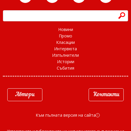
h
Новини
Промо
Класации
Интервюта
Изпълнители
Истории
Събития
Автори
Контакти
Към пълната версия на сайта
d