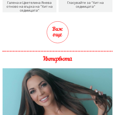
Галена и Цветелина Янева
Гласувайте за "Хит на
отново на върха на "Хит на
седмицата"
седмицата"
Виж
още
Интервюта