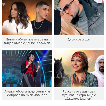
Емилия обяви премиера на
Диона се сгоди
видеоклипа с Денис Теофиков
Анелия обра аплодисментите
Роксана отваря нова
с образа на Лили Иванова
музикална страница с
„Джелем, Джелем“