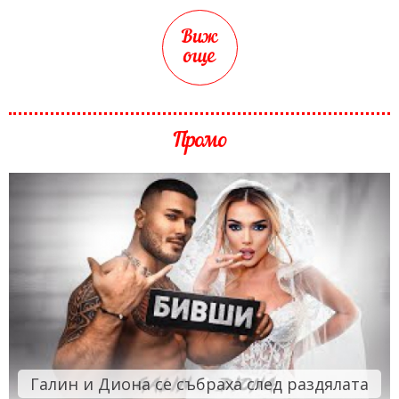
Виж
още
Промо
Галин и Диона се събраха след раздялата