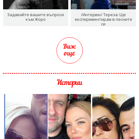
Задавайте вашите въпроси
/Интервю/ Тереза: Ще
към Жоро
експериментирам в песните
си
Виж
още
Истории