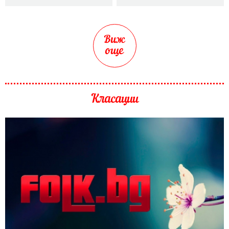
Виж
още
Класации