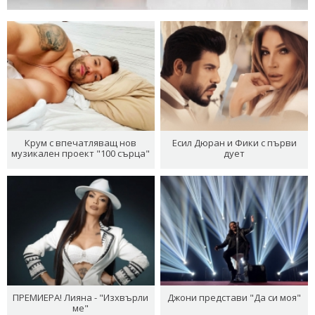
Крум с впечатляващ нов
Есил Дюран и Фики с първи
музикален проект "100 сърца"
дует
ПРЕМИЕРА! Лияна - "Изхвърли
Джони представи "Да си моя"
ме"