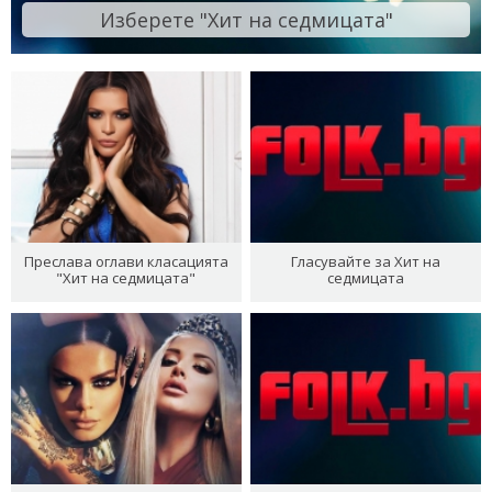
Изберете "Хит на седмицата"
Преслава оглави класацията
Гласувайте за Хит на
"Хит на седмицата"
седмицата