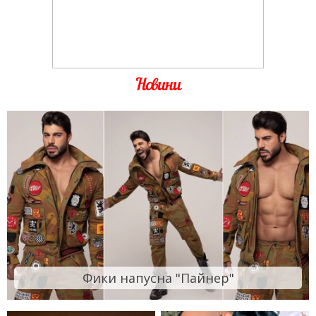
Новини
Фики напусна "Пайнер"