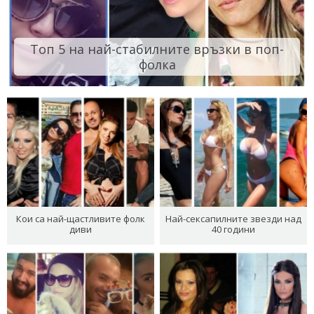
Топ 5 на най-стабилните връзки в поп-
фолка
Кои са най-щастливите фолк
Най-сексапилните звезди над
диви
40 години