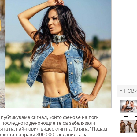
НОВИ
, публикуваме сигнал, който фенове на поп-
з последното денонощие те са забелязали
ята на най-новия видеоклип на Татяна "Падам
оклипът направи 300 000 гледания, а за