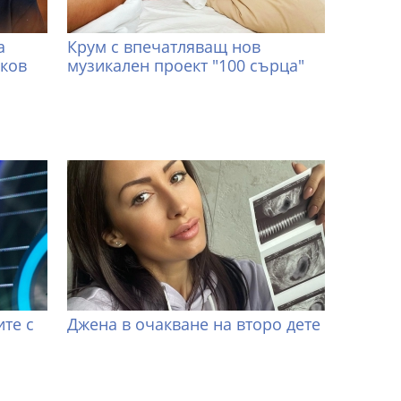
а
Крум с впечатляващ нов
иков
музикален проект "100 сърца"
те с
Джена в очакване на второ дете