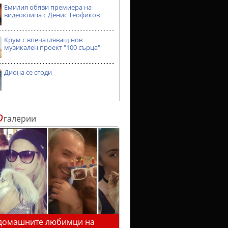
Емилия обяви премиера на
видеоклипа с Денис Теофиков
Крум с впечатляващ нов
музикален проект "100 сърца"
Диона се сгоди
о
галерии
домашните любимци на