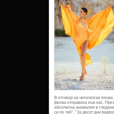
В отговор на читателски писма
фолка отправиха към нас. Пре
абсолютна аномалия в гледани
си по теб". "За десет дни виде