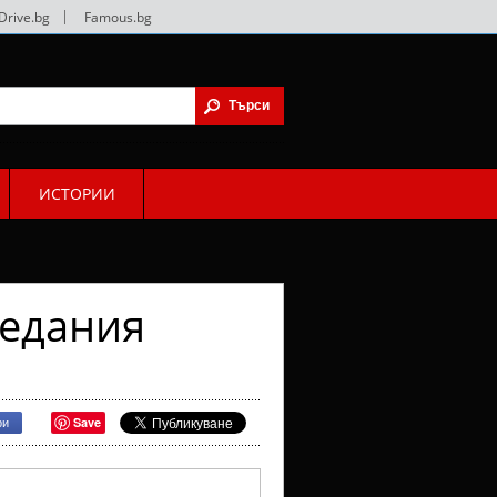
Drive.bg
|
Famous.bg
ИСТОРИИ
ледания
Save
ри