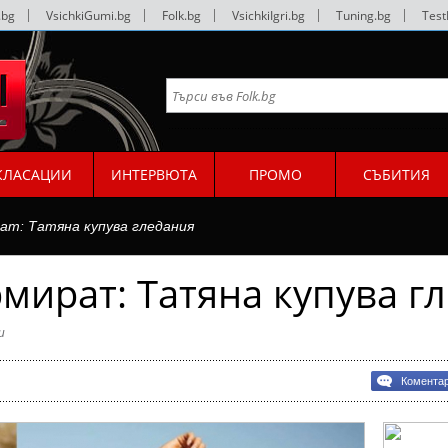
.bg
|
VsichkiGumi.bg
|
Folk.bg
|
VsichkiIgri.bg
|
Tuning.bg
|
Test
КЛАСАЦИИ
ИНТЕРВЮТА
ПРОМО
СЪБИТИЯ
ат: Татяна купува гледания
мират: Татяна купува г
и
Комента
рат:
ия