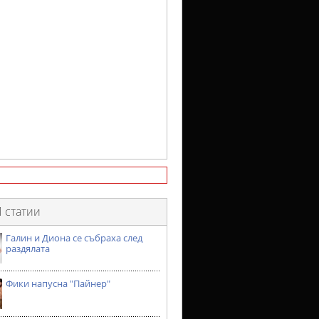
 статии
Галин и Диона се събраха след
раздялата
Фики напусна "Пайнер"