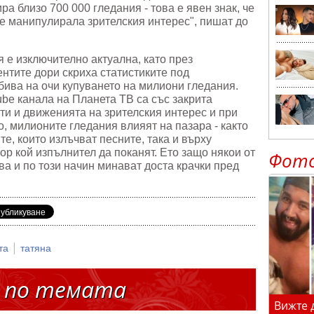
а близо 700 000 гледания - това е явен знак, че
е манипулирала зрителския интерес", пишат до
я е изключително актуална, като през
нтите дори скриха статистиките под
абива на очи купуването на милиони гледания.
be канала на Планета ТВ са със закрита
ити и движенията на зрителския интерес и при
о, милионите гледания влияят на пазара - както
е, които излъчват песните, така и върху
тор кой изпълнител да поканят. Ето защо някои от
Фот
ва и по този начин минават доста крачки пред
|
та
татяна
 по темата
Вижте 