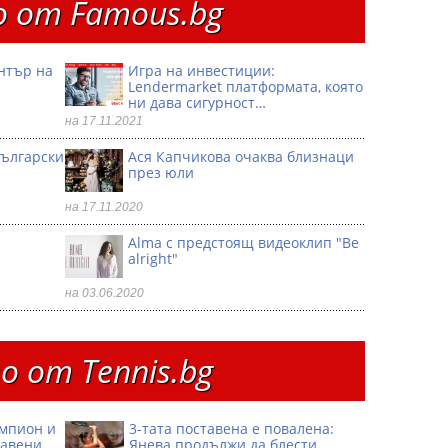
 от Famous.bg
ентър на
Игра на инвестиции:
Lendermarket платформата, която
ни дава сигурност…
на 17.11.2021
български
Ася Капчикова очаква близнаци
през юли
на 17.11.2020
Alma с предстоящ видеоклип "Be
alright"
на 03.06.2020
 от Тennis.bg
ампион и
3-тата поставена е повалена:
тавени
Янева продължи да блести