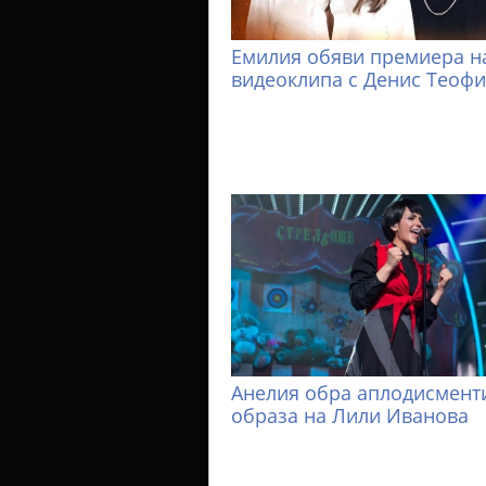
Емилия обяви премиера н
видеоклипа с Денис Теоф
Анелия обра аплодисменти
образа на Лили Иванова