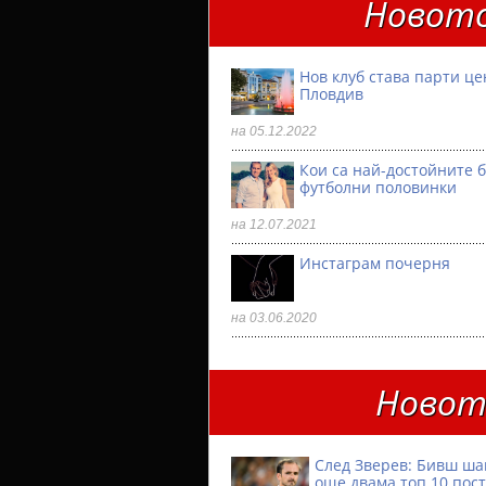
Новото
Нов клуб става парти ц
Пловдив
на 05.12.2022
Кои са най-достойните 
футболни половинки
на 12.07.2021
Инстаграм почерня
на 03.06.2020
Новото
След Зверев: Бивш ш
още двама топ 10 пос