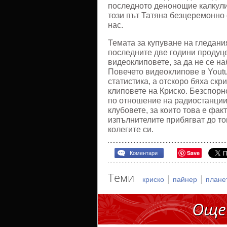
последното денонощие калкулир
този път Татяна безцеремонно 
нас.
Темата за купуване на гледани
последните две години продуце
видеоклиповете, за да не се н
Повечето видеоклипове в Youtu
статистика, а отскоро бяха скр
клиповете на Криско. Безспорн
по отношение на радиостанциит
клубовете, за които това е фак
изпълнителите прибягват до то
колегите си.
Save
Коментари
Теми
|
|
криско
пайнер
плане
Още