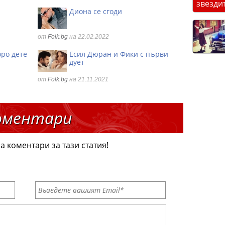
звезди
Диона се сгоди
от
Folk.bg
на 22.02.2022
оро дете
Есил Дюран и Фики с първи
дует
от
Folk.bg
на 21.11.2021
оментари
а коментари за тази статия!