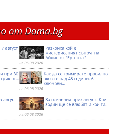
о от Dama.bg
 7 август
Разкриха кой е
мистериозният съпруг на
Айлин от "Ергенът"
на 06.08.2026
ри при 30
Как да се гримирате правилно,
 трик от…
ако сте над 45 години: 6
ключови…
на 06.08.2026
а август
Затъмнения през август: Кои
зодии ще се влюбят и кои ги…
на 06.08.2026