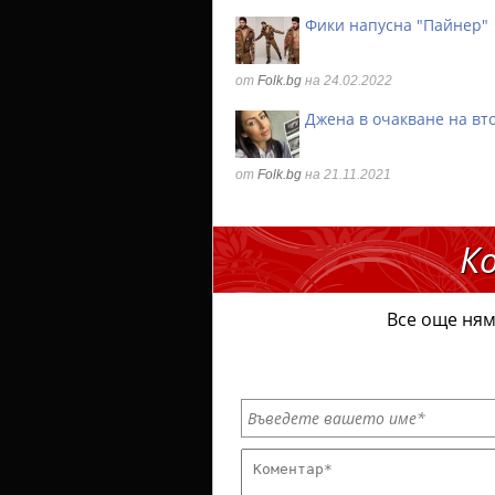
Фики напусна "Пайнер"
от
Folk.bg
на 24.02.2022
Джена в очакване на вт
от
Folk.bg
на 21.11.2021
К
Все още ням