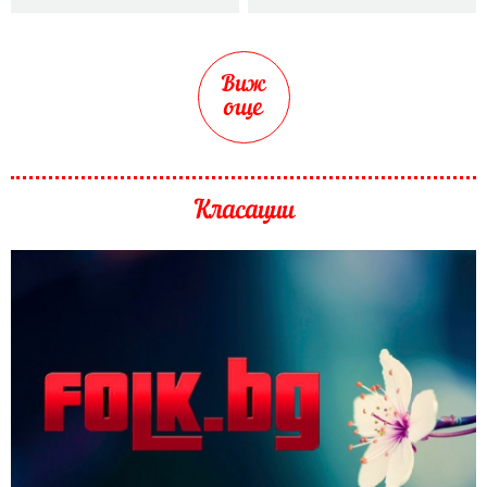
Виж
още
Класации