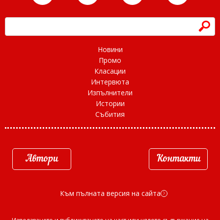
h
Новини
Промо
Класации
Интервюта
Изпълнители
Истории
Събития
Автори
Контакти
Към пълната версия на сайта
d