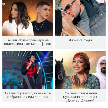
Емилия обяви премиера на
Диона се сгоди
видеоклипа с Денис Теофиков
Анелия обра аплодисментите
Роксана отваря нова
с образа на Лили Иванова
музикална страница с
„Джелем, Джелем“