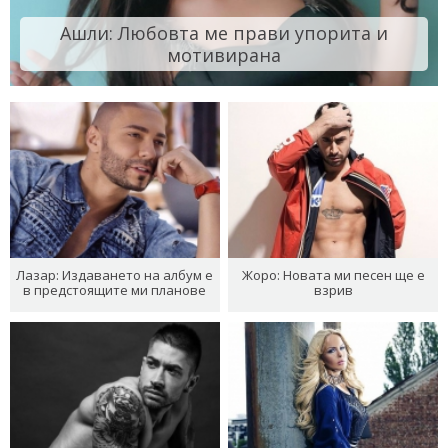
Ашли: Любовта ме прави упорита и
мотивирана
Лазар: Издаването на албум е
Жоро: Новата ми песен ще е
в предстоящите ми планове
взрив