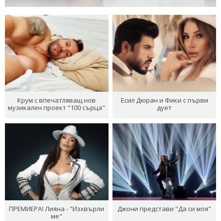
Крум с впечатляващ нов
Есил Дюран и Фики с първи
музикален проект "100 сърца"
дует
ПРЕМИЕРА! Лияна - "Изхвърли
Джони представи "Да си моя"
ме"