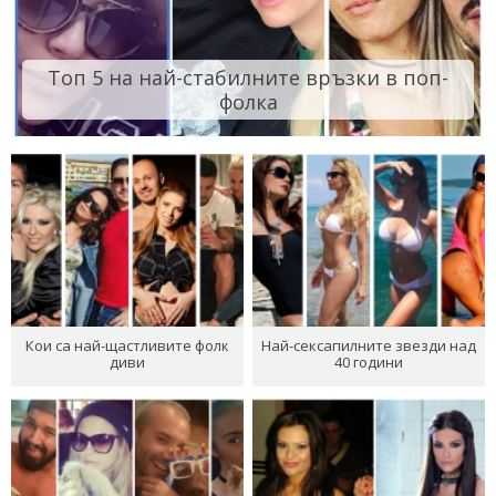
Топ 5 на най-стабилните връзки в поп-
фолка
Кои са най-щастливите фолк
Най-сексапилните звезди над
диви
40 години