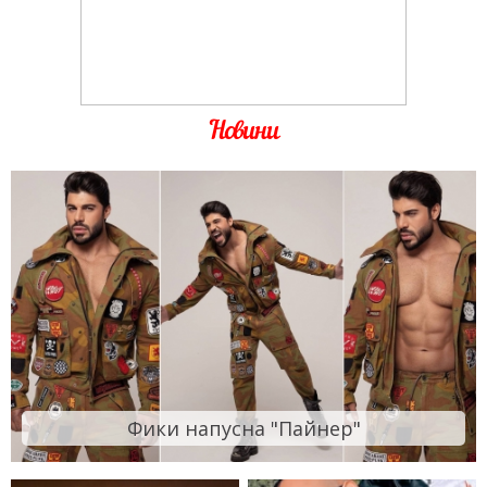
Новини
Фики напусна "Пайнер"