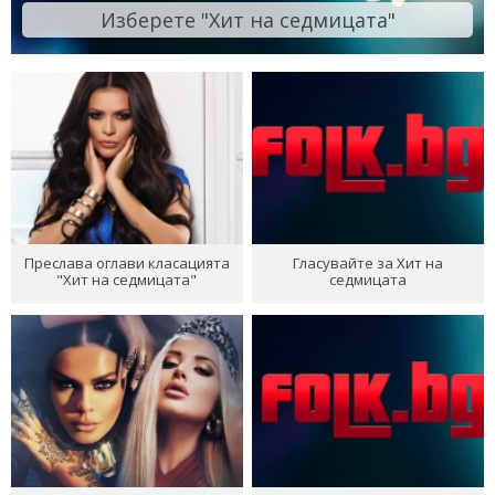
Изберете "Хит на седмицата"
Преслава оглави класацията
Гласувайте за Хит на
"Хит на седмицата"
седмицата