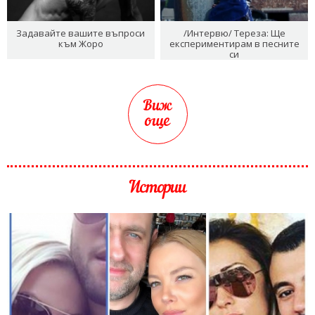
Задавайте вашите въпроси
/Интервю/ Тереза: Ще
към Жоро
експериментирам в песните
си
Виж
още
Истории