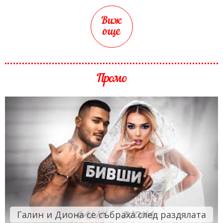
Виж
още
Промо
Галин и Диона се събраха след раздялата