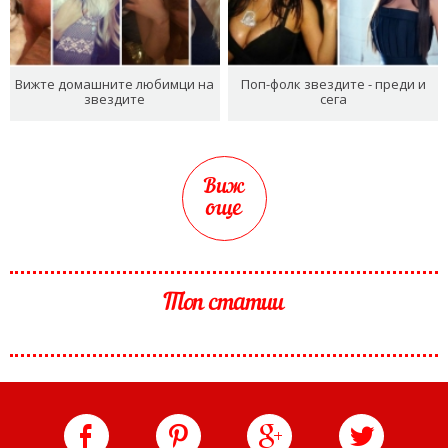
Вижте домашните любимци на
Поп-фолк звездите - преди и
звездите
сега
Виж
още
Топ статии