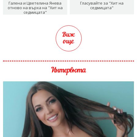
Галена и Цветелина Янева
Гласувайте за "Хит на
отново на върха на "Хит на
седмицата"
седмицата"
Виж
още
Интервюта