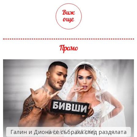
Виж
още
Промо
Галин и Диона се събраха след раздялата