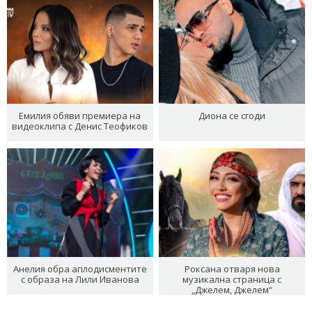
Емилия обяви премиера на
Диона се сгоди
видеоклипа с Денис Теофиков
Анелия обра аплодисментите
Роксана отваря нова
с образа на Лили Иванова
музикална страница с
„Джелем, Джелем“