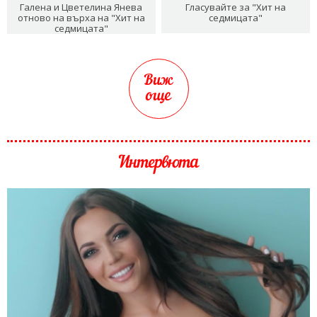
Галена и Цветелина Янева
Гласувайте за "Хит на
отново на върха на "Хит на
седмицата"
седмицата"
Виж
още
Интервюта