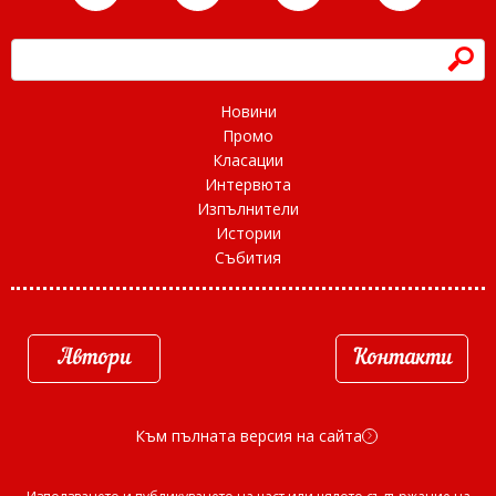
h
Новини
Промо
Класации
Интервюта
Изпълнители
Истории
Събития
Автори
Контакти
Към пълната версия на сайта
d