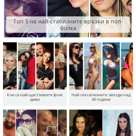
Топ 5 на най-стабилните връзки в поп-
фолка
Кои са най-щастливите фолк
Най-сексапилните звезди над
диви
40 години