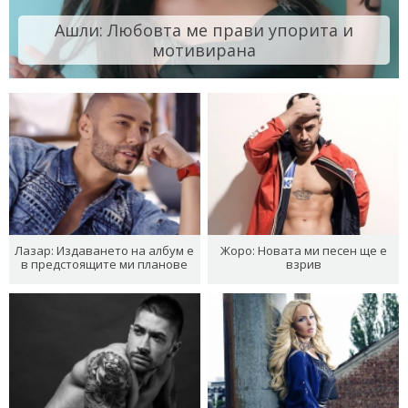
Ашли: Любовта ме прави упорита и
мотивирана
Лазар: Издаването на албум е
Жоро: Новата ми песен ще е
в предстоящите ми планове
взрив