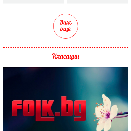
Виж
още
Класации