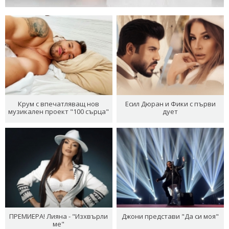
Крум с впечатляващ нов
Есил Дюран и Фики с първи
музикален проект "100 сърца"
дует
ПРЕМИЕРА! Лияна - "Изхвърли
Джони представи "Да си моя"
ме"