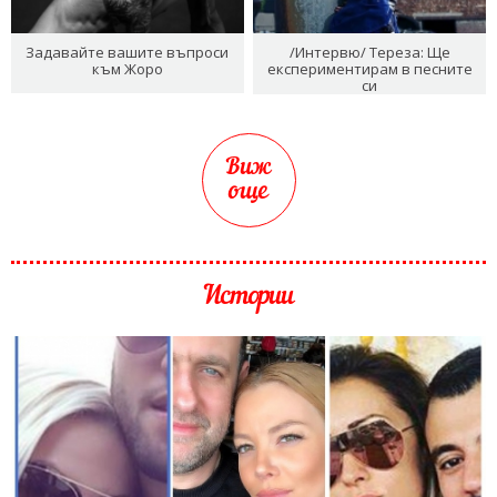
Задавайте вашите въпроси
/Интервю/ Тереза: Ще
към Жоро
експериментирам в песните
си
Виж
още
Истории