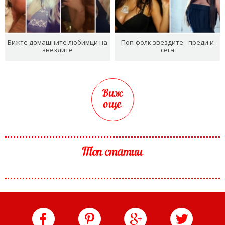
Вижте домашните любимци на
Поп-фолк звездите - преди и
звездите
сега
Виж
още
Топ статии