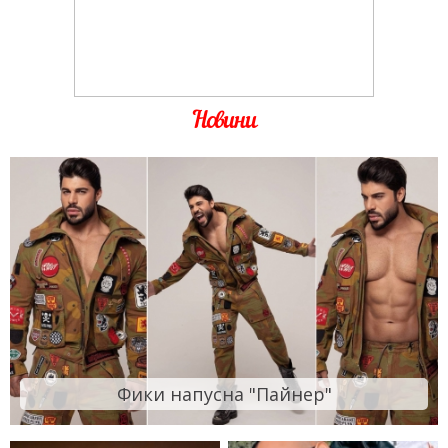
Новини
Фики напусна "Пайнер"