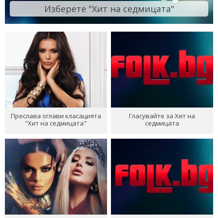
Изберете "Хит на седмицата"
Преслава оглави класацията
Гласувайте за Хит на
"Хит на седмицата"
седмицата