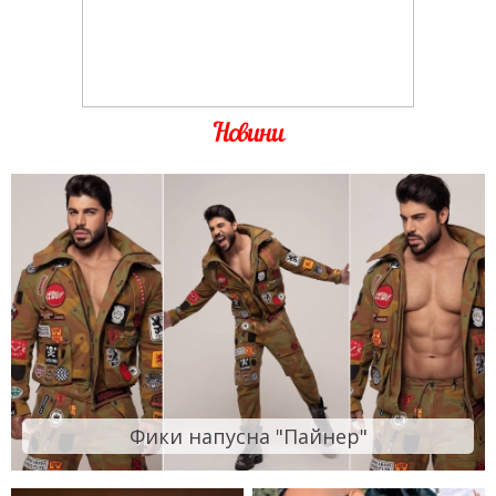
Новини
Фики напусна "Пайнер"