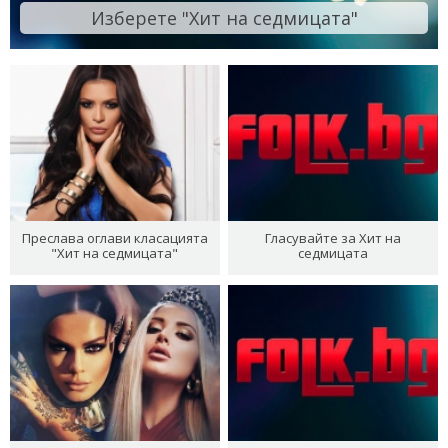
Изберете "Хит на седмицата"
Преслава оглави класацията
Гласувайте за Хит на
"Хит на седмицата"
седмицата