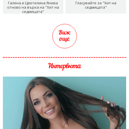
Галена и Цветелина Янева
Гласувайте за "Хит на
отново на върха на "Хит на
седмицата"
седмицата"
Виж
още
Интервюта