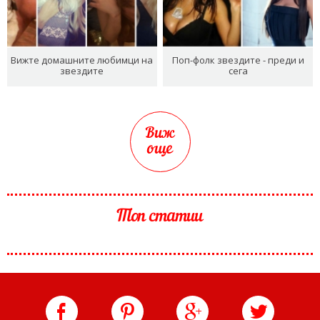
Вижте домашните любимци на
Поп-фолк звездите - преди и
звездите
сега
Виж
още
Топ статии