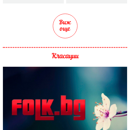
Виж
още
Класации