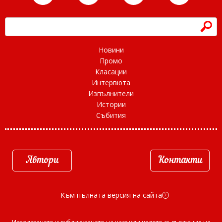
h
Новини
Промо
Класации
Интервюта
Изпълнители
Истории
Събития
Автори
Контакти
Към пълната версия на сайта
d