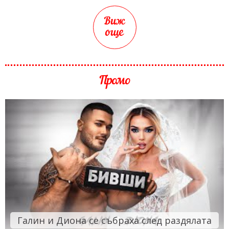
Виж
още
Промо
Галин и Диона се събраха след раздялата