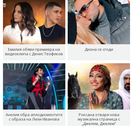
Емилия обяви премиера на
Диона се сгоди
видеоклипа с Денис Теофиков
Анелия обра аплодисментите
Роксана отваря нова
с образа на Лили Иванова
музикална страница с
„Джелем, Джелем“