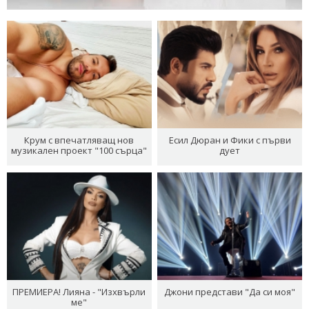
Крум с впечатляващ нов
Есил Дюран и Фики с първи
музикален проект "100 сърца"
дует
ПРЕМИЕРА! Лияна - "Изхвърли
Джони представи "Да си моя"
ме"