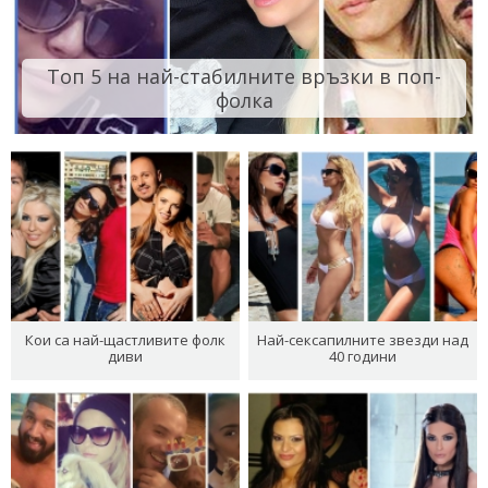
Топ 5 на най-стабилните връзки в поп-
фолка
Кои са най-щастливите фолк
Най-сексапилните звезди над
диви
40 години