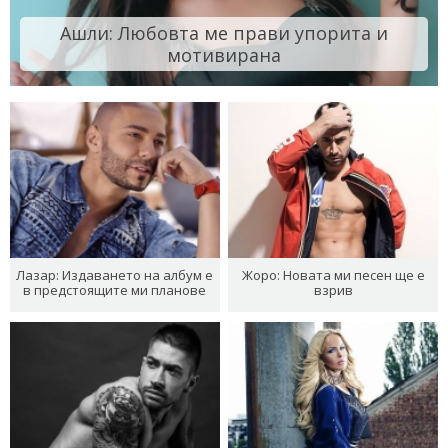
Ашли: Любовта ме прави упорита и
мотивирана
Лазар: Издаването на албум е
Жоро: Новата ми песен ще е
в предстоящите ми планове
взрив