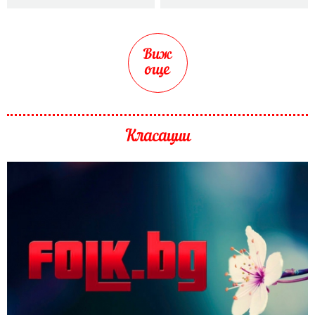
Виж
още
Класации