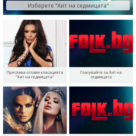
Изберете "Хит на седмицата"
Преслава оглави класацията
Гласувайте за Хит на
"Хит на седмицата"
седмицата