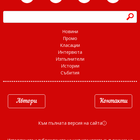
h
Новини
Промо
Класации
Интервюта
Изпълнители
Истории
Събития
Автори
Контакти
Към пълната версия на сайта
d