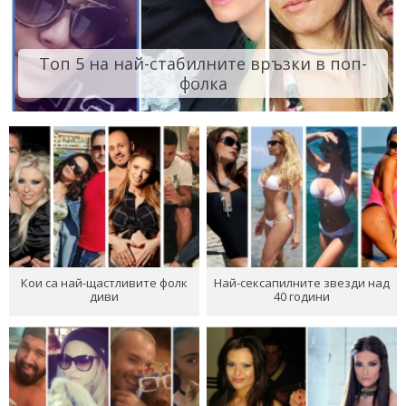
Топ 5 на най-стабилните връзки в поп-
фолка
Кои са най-щастливите фолк
Най-сексапилните звезди над
диви
40 години