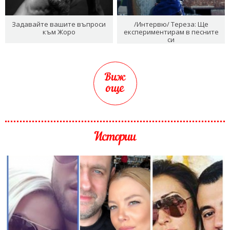
Задавайте вашите въпроси
/Интервю/ Тереза: Ще
към Жоро
експериментирам в песните
си
Виж
още
Истории