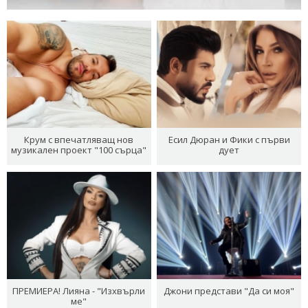
Крум с впечатляващ нов
Есил Дюран и Фики с първи
музикален проект "100 сърца"
дует
ПРЕМИЕРА! Лияна - "Изхвърли
Джони представи "Да си моя"
ме"