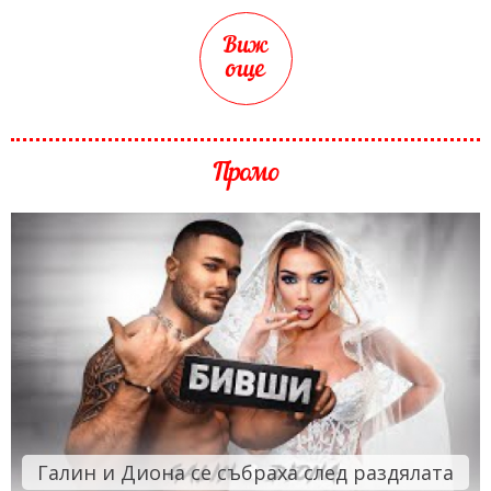
Виж
още
Промо
Галин и Диона се събраха след раздялата