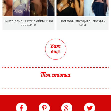
Вижте домашните любимци на
Поп-фолк звездите - преди и
звездите
сега
Виж
още
Топ статии