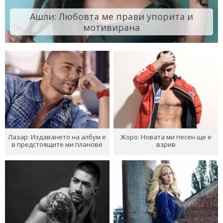
Ашли: Любовта ме прави упорита и
мотивирана
Лазар: Издаването на албум е
Жоро: Новата ми песен ще е
в предстоящите ми планове
взрив