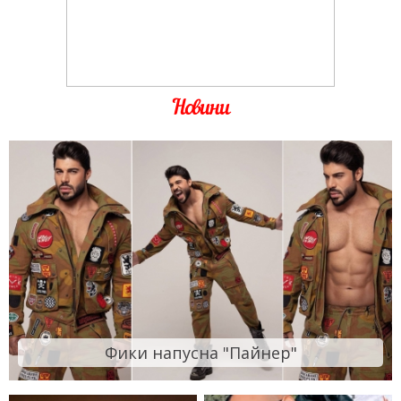
Новини
Фики напусна "Пайнер"