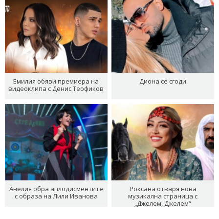
Емилия обяви премиера на
Диона се сгоди
видеоклипа с Денис Теофиков
Анелия обра аплодисментите
Роксана отваря нова
с образа на Лили Иванова
музикална страница с
„Джелем, Джелем“