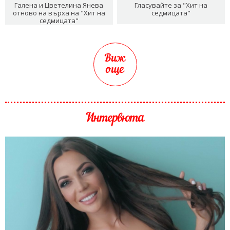
Галена и Цветелина Янева
Гласувайте за "Хит на
отново на върха на "Хит на
седмицата"
седмицата"
Виж
още
Интервюта