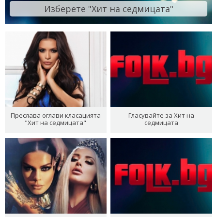
Изберете "Хит на седмицата"
Преслава оглави класацията
Гласувайте за Хит на
"Хит на седмицата"
седмицата