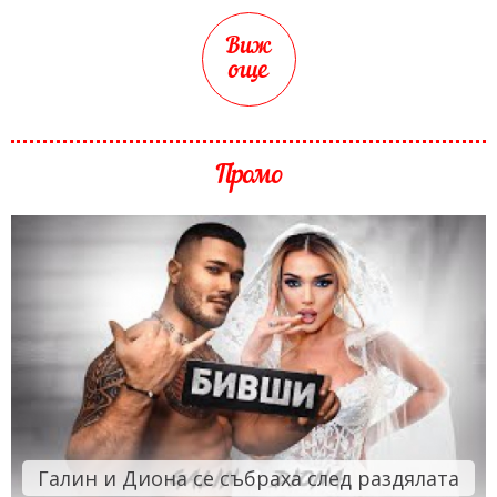
Виж
още
Промо
Галин и Диона се събраха след раздялата