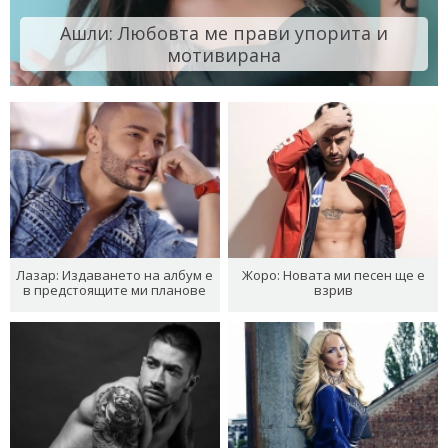
Ашли: Любовта ме прави упорита и
мотивирана
Лазар: Издаването на албум е
Жоро: Новата ми песен ще е
в предстоящите ми планове
взрив