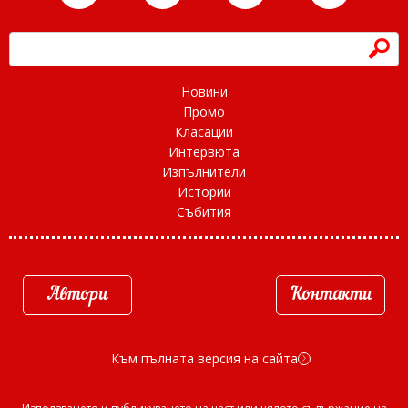
h
Новини
Промо
Класации
Интервюта
Изпълнители
Истории
Събития
Автори
Контакти
Към пълната версия на сайта
d