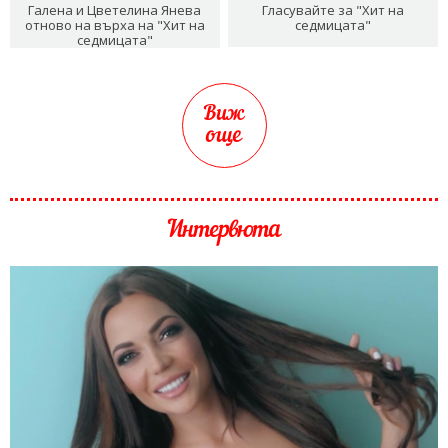
Галена и Цветелина Янева
Гласувайте за "Хит на
отново на върха на "Хит на
седмицата"
седмицата"
Виж
още
Интервюта