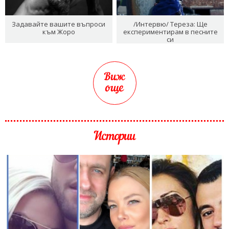
Задавайте вашите въпроси
/Интервю/ Тереза: Ще
към Жоро
експериментирам в песните
си
Виж
още
Истории