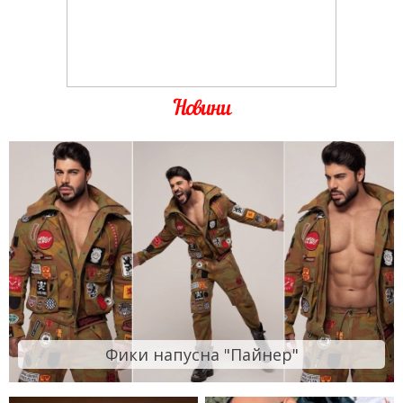
Новини
Фики напусна "Пайнер"