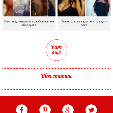
Вижте домашните любимци на
Поп-фолк звездите - преди и
звездите
сега
Виж
още
Топ статии