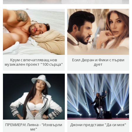
Крум с впечатляващ нов
Есил Дюран и Фики с първи
музикален проект "100 сърца"
дует
ПРЕМИЕРА! Лияна - "Изхвърли
Джони представи "Да си моя"
ме"