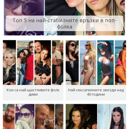
Топ 5 на най-стабилните връзки в поп-
фолка
Кои са най-щастливите фолк
Най-сексапилните звезди над
диви
40 години