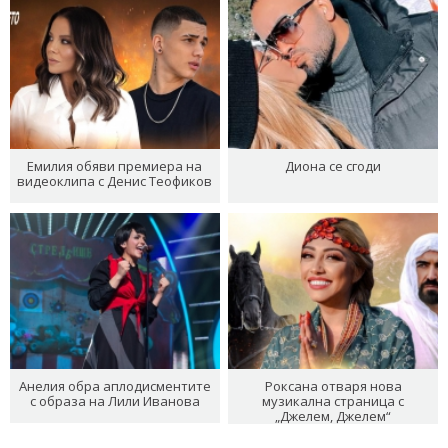
Емилия обяви премиера на
Диона се сгоди
видеоклипа с Денис Теофиков
Анелия обра аплодисментите
Роксана отваря нова
с образа на Лили Иванова
музикална страница с
„Джелем, Джелем“