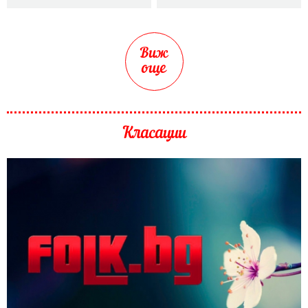
Виж
още
Класации