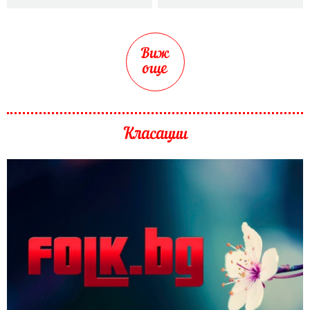
Виж
още
Класации