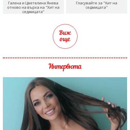
Галена и Цветелина Янева
Гласувайте за "Хит на
отново на върха на "Хит на
седмицата"
седмицата"
Виж
още
Интервюта