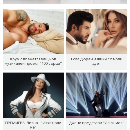
Крум с впечатляващ нов
Есил Дюран и Фики с първи
музикален проект "100 сърца"
дует
ПРЕМИЕРА! Лияна - "Изхвърли
Джони представи "Да си моя"
ме"