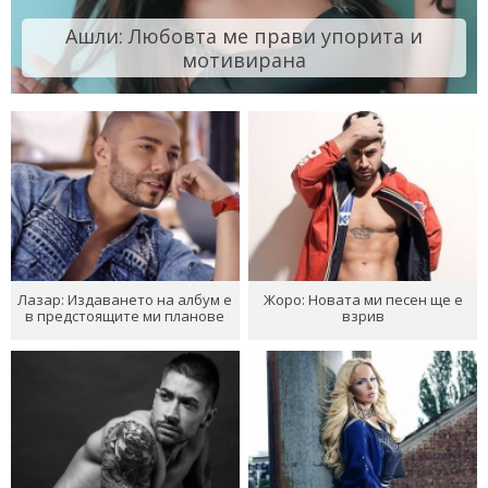
Ашли: Любовта ме прави упорита и
мотивирана
Лазар: Издаването на албум е
Жоро: Новата ми песен ще е
в предстоящите ми планове
взрив