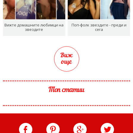
Вижте домашните любимци на
Поп-фолк звездите - преди и
звездите
сега
Виж
още
Топ статии