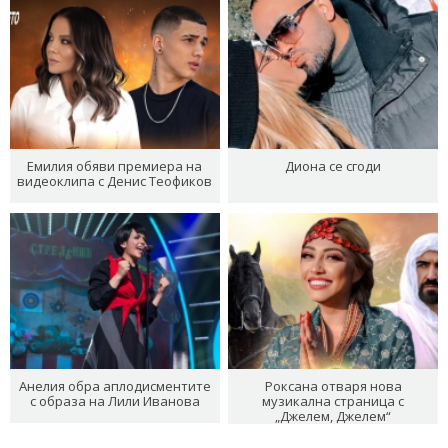
Емилия обяви премиера на
Диона се сгоди
видеоклипа с Денис Теофиков
Анелия обра аплодисментите
Роксана отваря нова
с образа на Лили Иванова
музикална страница с
„Джелем, Джелем“