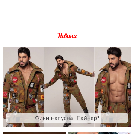
Новини
Фики напусна "Пайнер"