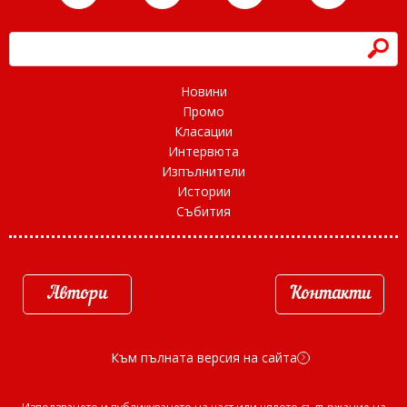
h
Новини
Промо
Класации
Интервюта
Изпълнители
Истории
Събития
Автори
Контакти
Към пълната версия на сайта
d