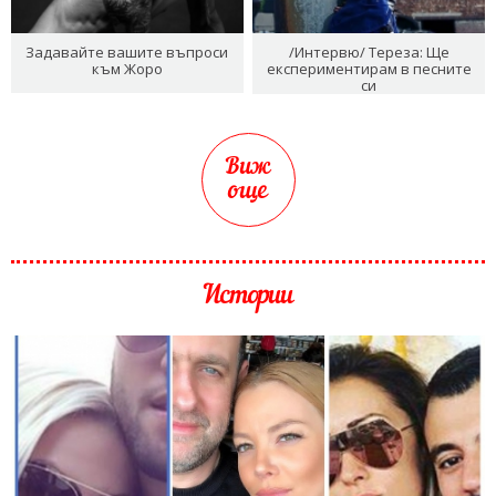
Задавайте вашите въпроси
/Интервю/ Тереза: Ще
към Жоро
експериментирам в песните
си
Виж
още
Истории