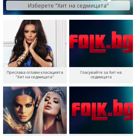
Изберете "Хит на седмицата"
Преслава оглави класацията
Гласувайте за Хит на
"Хит на седмицата"
седмицата