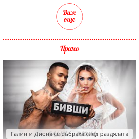
Виж
още
Промо
Галин и Диона се събраха след раздялата