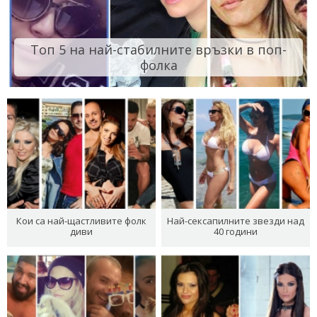
Топ 5 на най-стабилните връзки в поп-
фолка
Кои са най-щастливите фолк
Най-сексапилните звезди над
диви
40 години