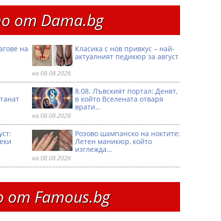
о от Dama.bg
агове на
Класика с нов привкус – най-
актуалният педикюр за август
на 08.08.2026
8.08. Лъвският портал: Денят,
танат
в който Вселената отваря
врати…
на 08.08.2026
уст:
Розово шампанско на ноктите:
секи
Летен маникюр, който
изглежда…
на 08.08.2026
 от Famous.bg