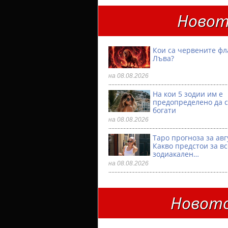
Новот
Кои са червените фл
Лъва?
на 08.08.2026
На кои 5 зодии им е
предопределено да с
богати
на 08.08.2026
Таро прогноза за авг
Какво предстои за в
зодиакален…
на 08.08.2026
Новото