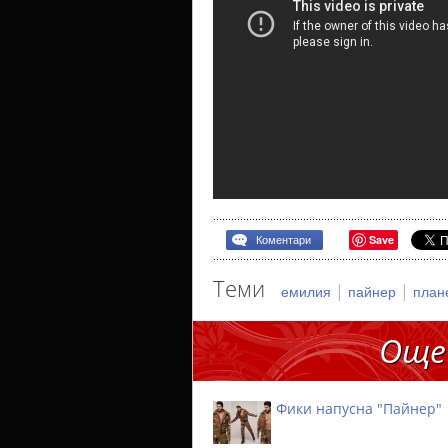
Save
Коментари
Теми
|
|
емилия
пайнер
план
Още
Фики напусна "Пайнер"