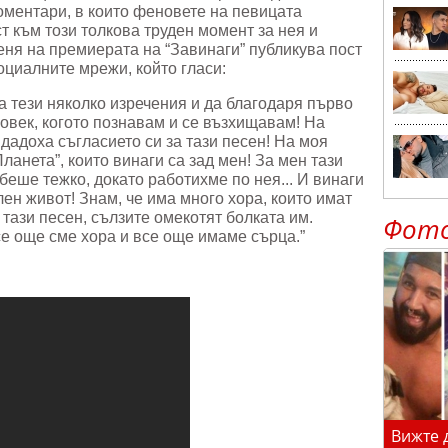
коментари, в които феновете на певицата
т към този толкова труден момент за нея и
еня на премиерата на “Завинаги” публикува пост
циалните мрежи, който гласи:
а тези няколко изречения и да благодаря първо
човек, когото познавам и се възхищавам! На
дадоха съгласието си за тази песен! На моя
Планета”, които винаги са зад мен! За мен тази
беше тежко, докато работихме по нея... И винаги
ен живот! Знам, че има много хора, които имат
тази песен, сълзите омекотят болката им.
Фот
се още сме хора и все още имаме сърца.”
Вижте 