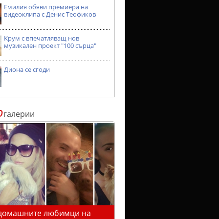
Емилия обяви премиера на
видеоклипа с Денис Теофиков
Крум с впечатляващ нов
музикален проект "100 сърца"
Диона се сгоди
о
галерии
домашните любимци на