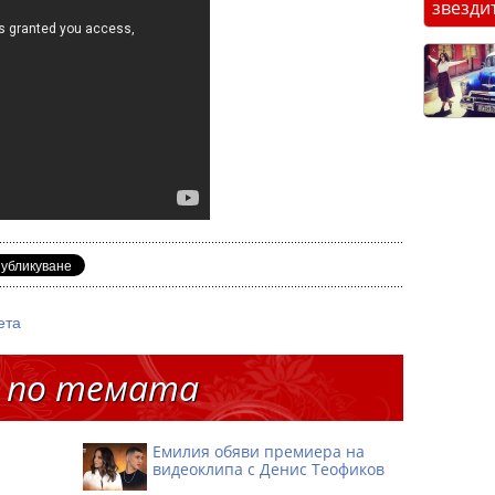
звезди
ета
 по темата
Емилия обяви премиера на
видеоклипа с Денис Теофиков