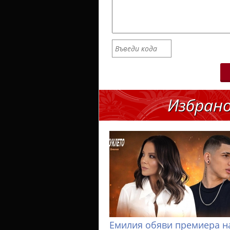
Избран
Емилия обяви премиера н