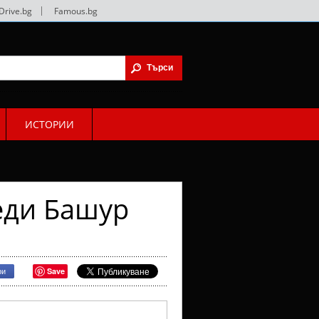
Drive.bg
|
Famous.bg
ИСТОРИИ
еди Башур
Save
ри