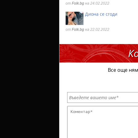
от
Folk.bg
на 24.02.2022
Диона се сгоди
от
Folk.bg
на 22.02.2022
К
Все още ням