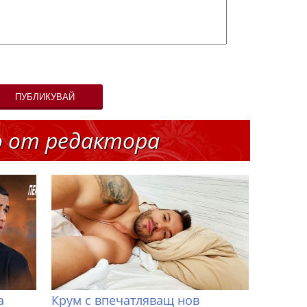
ПУБЛИКУВАЙ
о от редактора
а
Крум с впечатляващ нов