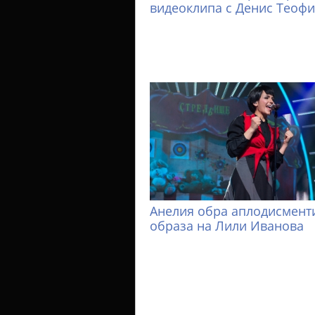
видеоклипа с Денис Теоф
Анелия обра аплодисменти
образа на Лили Иванова