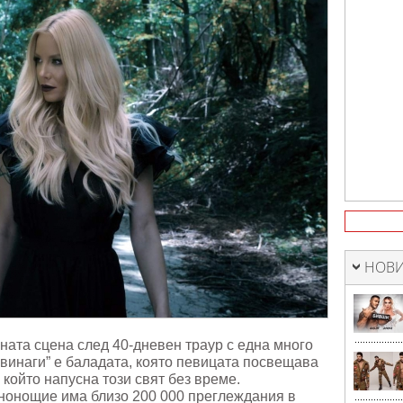
НОВИ
ата сцена след 40-дневен траур с една много
винаги” е баладата, която певицата посвещава
ойто напусна този свят без време.
енонощие има близо 200 000 преглеждания в