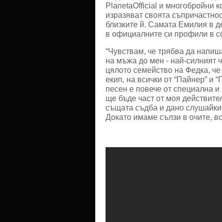
PlanetaOfficial и многобройни 
изразяват своята съпричастнос
близките й. Самата Емилия в д
в официалните си профили в со
“Чувствам, че трябва да напиш
на мъжа до мен - най-силният 
цялото семейство на Федка, че 
екип, на всички от “Пайнер” и “
песен е повече от специална и 
ще бъде част от моя действител
същата съдба и дано слушайки 
Докато имаме сълзи в очите, в