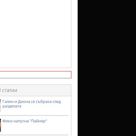
 статии
Галин и Диона се събраха след
раздялата
Фики напусна "Пайнер"