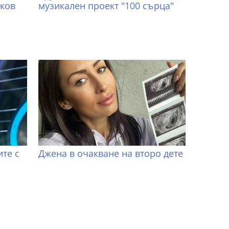
иков
музикален проект "100 сърца"
те с
Джена в очакване на второ дете