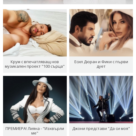
Крум с впечатляващ нов
Есил Дюран и Фики с първи
музикален проект "100 сърца"
дует
ПРЕМИЕРА! Лияна - "Изхвърли
Джони представи "Да си моя"
ме"