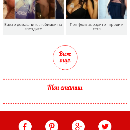
Вижте домашните любимци на
Поп-фолк звездите - преди и
звездите
сега
Виж
още
Топ статии