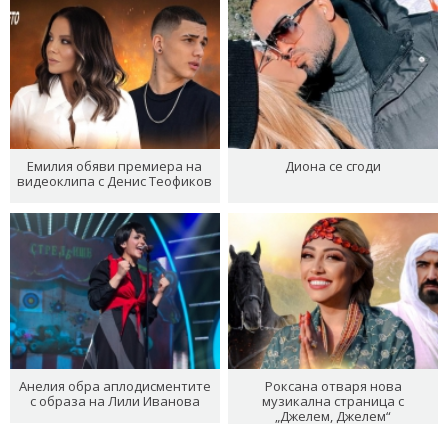
Емилия обяви премиера на
Диона се сгоди
видеоклипа с Денис Теофиков
Анелия обра аплодисментите
Роксана отваря нова
с образа на Лили Иванова
музикална страница с
„Джелем, Джелем“