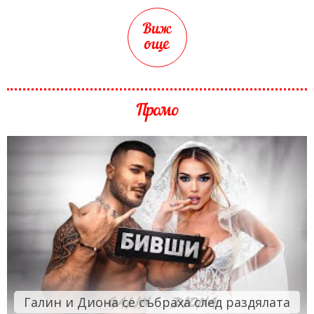
Виж
още
Промо
Галин и Диона се събраха след раздялата