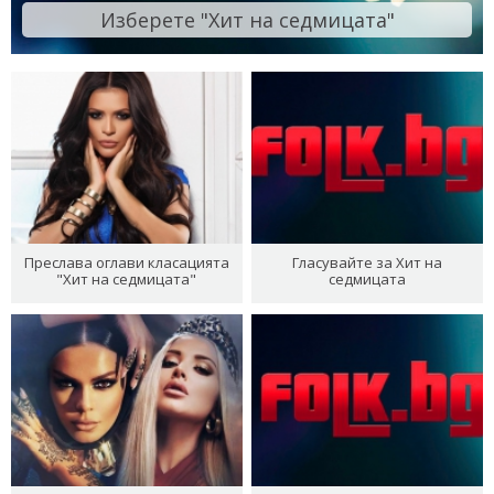
Изберете "Хит на седмицата"
Преслава оглави класацията
Гласувайте за Хит на
"Хит на седмицата"
седмицата