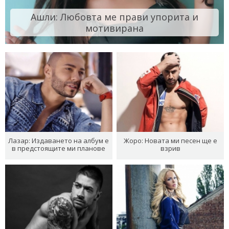
Ашли: Любовта ме прави упорита и
мотивирана
Лазар: Издаването на албум е
Жоро: Новата ми песен ще е
в предстоящите ми планове
взрив