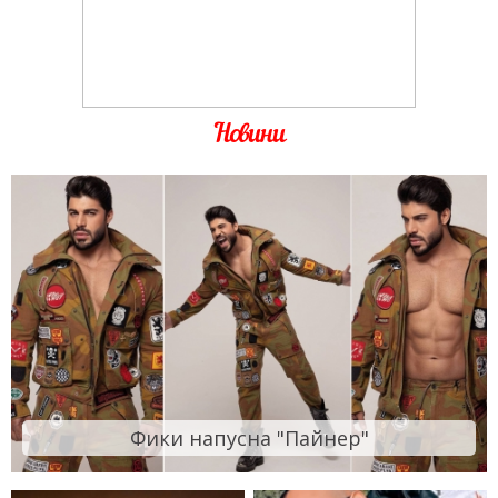
Новини
Фики напусна "Пайнер"