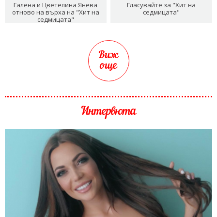
Галена и Цветелина Янева
Гласувайте за "Хит на
отново на върха на "Хит на
седмицата"
седмицата"
Виж
още
Интервюта