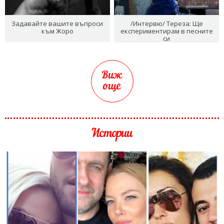
Задавайте вашите въпроси
/Интервю/ Тереза: Ще
към Жоро
експериментирам в песните
си
Виж
още
Истории