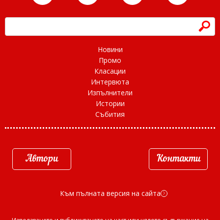
h
Новини
Промо
Класации
Интервюта
Изпълнители
Истории
Събития
Автори
Контакти
Към пълната версия на сайта
d