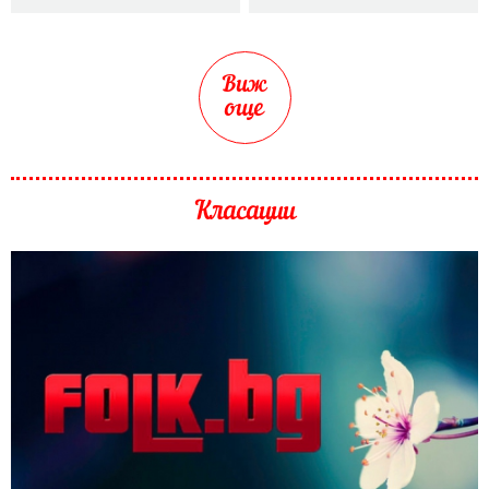
Виж
още
Класации