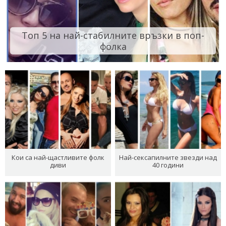
Топ 5 на най-стабилните връзки в поп-
фолка
Кои са най-щастливите фолк
Най-сексапилните звезди над
диви
40 години