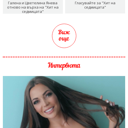
Галена и Цветелина Янева
Гласувайте за "Хит на
отново на върха на "Хит на
седмицата"
седмицата"
Виж
още
Интервюта