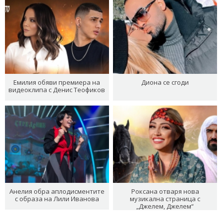
Емилия обяви премиера на
Диона се сгоди
видеоклипа с Денис Теофиков
Анелия обра аплодисментите
Роксана отваря нова
с образа на Лили Иванова
музикална страница с
„Джелем, Джелем“