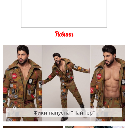
Новини
Фики напусна "Пайнер"