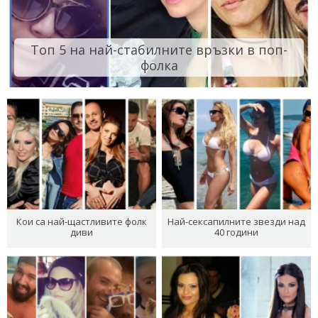
Топ 5 на най-стабилните връзки в поп-
фолка
Кои са най-щастливите фолк
Най-сексапилните звезди над
диви
40 години