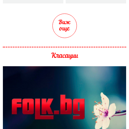
Виж
още
Класации