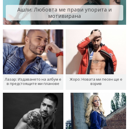
Ашли: Любовта ме прави упорита и
мотивирана
Лазар: Издаването на албум е
Жоро: Новата ми песен ще е
в предстоящите ми планове
взрив