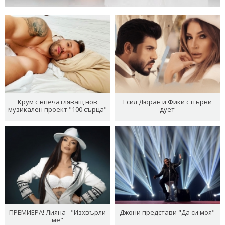
Крум с впечатляващ нов
Есил Дюран и Фики с първи
музикален проект "100 сърца"
дует
ПРЕМИЕРА! Лияна - "Изхвърли
Джони представи "Да си моя"
ме"