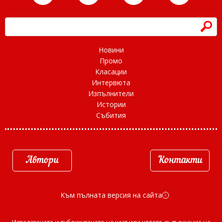
h
Новини
Промо
Класации
Интервюта
Изпълнители
Истории
Събития
Автори
Контакти
Към пълната версия на сайта
d