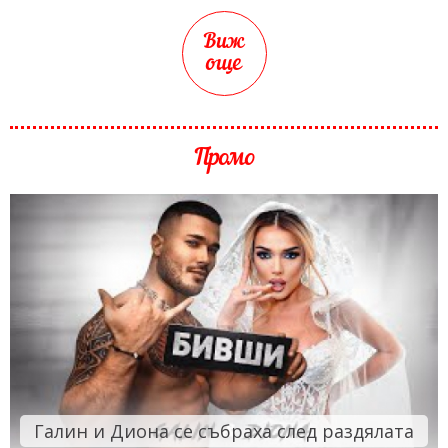
Виж
още
Промо
Галин и Диона се събраха след раздялата