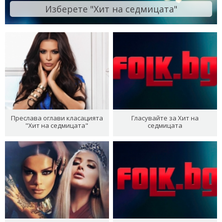
Изберете "Хит на седмицата"
Преслава оглави класацията
Гласувайте за Хит на
"Хит на седмицата"
седмицата