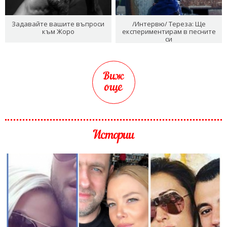
Задавайте вашите въпроси
/Интервю/ Тереза: Ще
към Жоро
експериментирам в песните
си
Виж
още
Истории