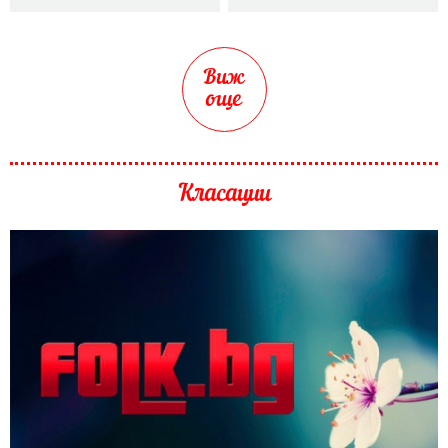
Виж
още
Класации