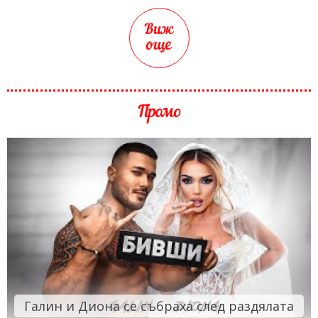
Виж
още
Промо
Галин и Диона се събраха след раздялата