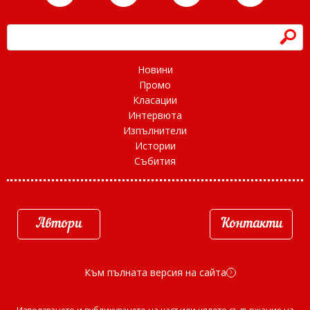
h
Новини
Промо
Класации
Интервюта
Изпълнители
Истории
Събития
Автори
Контакти
Към пълната версия на сайта
d