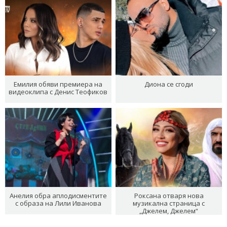
Емилия обяви премиера на
Диона се сгоди
видеоклипа с Денис Теофиков
Анелия обра аплодисментите
Роксана отваря нова
с образа на Лили Иванова
музикална страница с
„Джелем, Джелем“