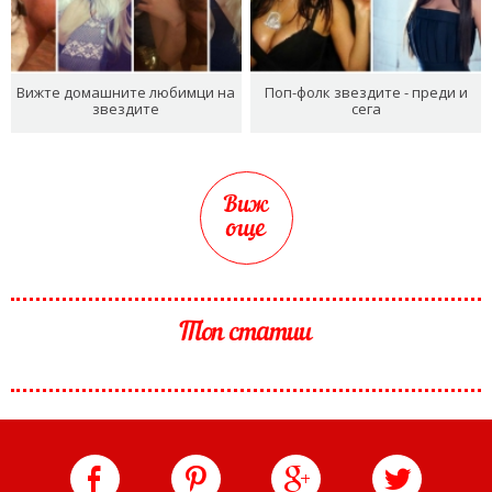
Вижте домашните любимци на
Поп-фолк звездите - преди и
звездите
сега
Виж
още
Топ статии