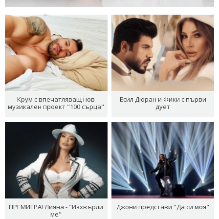
Крум с впечатляващ нов
Есил Дюран и Фики с първи
музикален проект "100 сърца"
дует
ПРЕМИЕРА! Лияна - "Изхвърли
Джони представи "Да си моя"
ме"