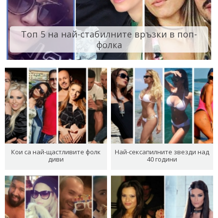
Топ 5 на най-стабилните връзки в поп-
фолка
Кои са най-щастливите фолк
Най-сексапилните звезди над
диви
40 години