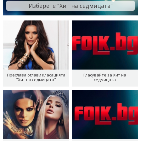
Изберете "Хит на седмицата"
Преслава оглави класацията
Гласувайте за Хит на
"Хит на седмицата"
седмицата