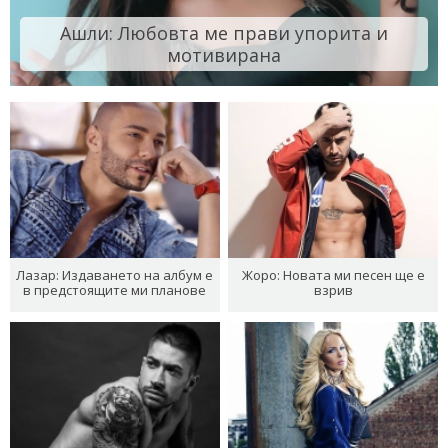
Ашли: Любовта ме прави упорита и
мотивирана
Лазар: Издаването на албум е
Жоро: Новата ми песен ще е
в предстоящите ми планове
взрив