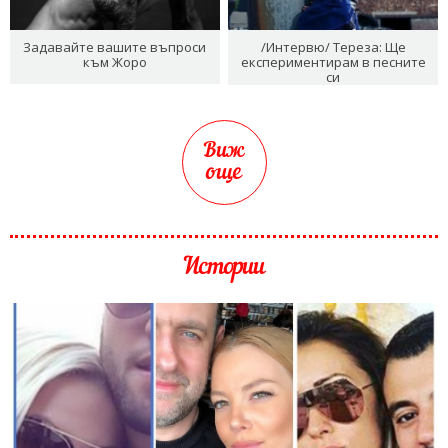
Задавайте вашите въпроси
/Интервю/ Тереза: Ще
към Жоро
експериментирам в песните
си
Виж
още
Истории