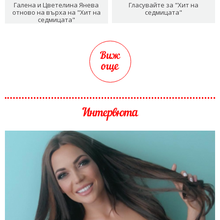
Галена и Цветелина Янева
Гласувайте за "Хит на
отново на върха на "Хит на
седмицата"
седмицата"
Виж
още
Интервюта