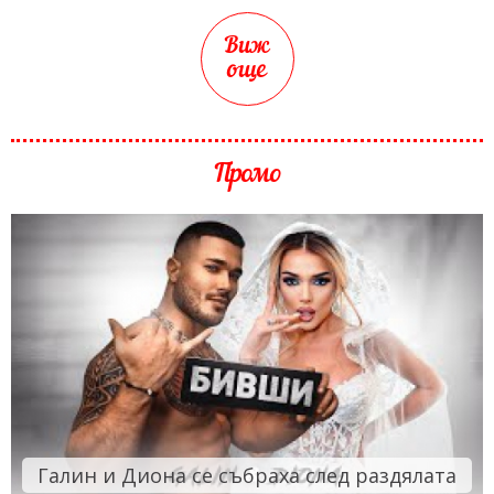
Виж
още
Промо
Галин и Диона се събраха след раздялата