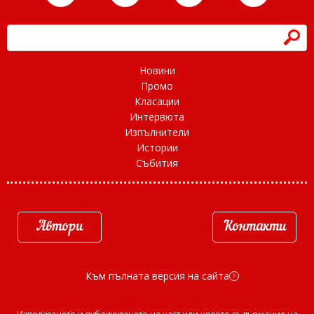
h
Новини
Промо
Класации
Интервюта
Изпълнители
Истории
Събития
Автори
Контакти
Към пълната версия на сайта
d