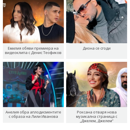
Емилия обяви премиера на
Диона се сгоди
видеоклипа с Денис Теофиков
Анелия обра аплодисментите
Роксана отваря нова
с образа на Лили Иванова
музикална страница с
„Джелем, Джелем“