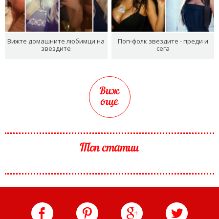
Вижте домашните любимци на
Поп-фолк звездите - преди и
звездите
сега
Виж
още
Топ статии