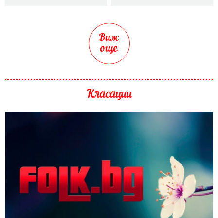
Виж
още
Класации