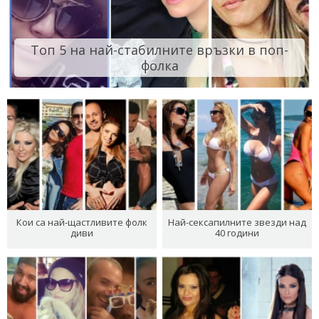
Топ 5 на най-стабилните връзки в поп-
фолка
Кои са най-щастливите фолк
Най-сексапилните звезди над
диви
40 години