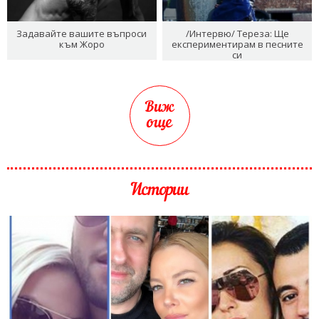
Задавайте вашите въпроси
/Интервю/ Тереза: Ще
към Жоро
експериментирам в песните
си
Виж
още
Истории