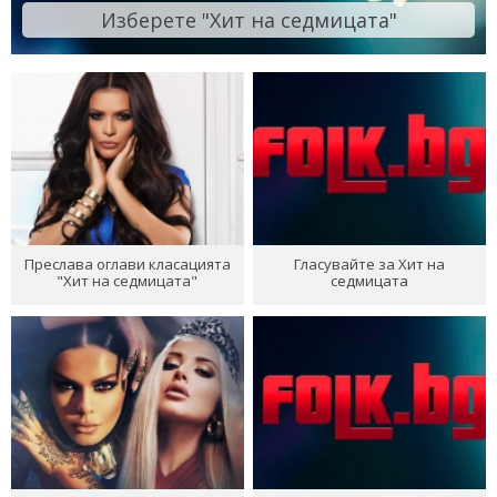
Изберете "Хит на седмицата"
Преслава оглави класацията
Гласувайте за Хит на
"Хит на седмицата"
седмицата