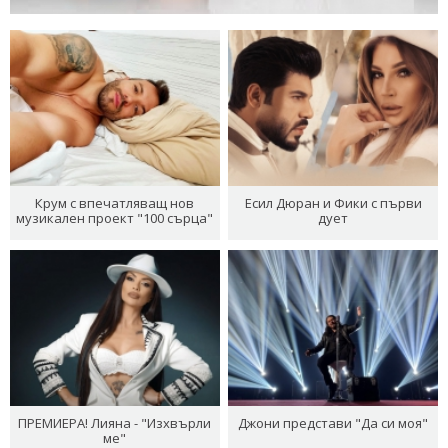
Крум с впечатляващ нов
Есил Дюран и Фики с първи
музикален проект "100 сърца"
дует
ПРЕМИЕРА! Лияна - "Изхвърли
Джони представи "Да си моя"
ме"