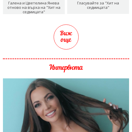
Галена и Цветелина Янева
Гласувайте за "Хит на
отново на върха на "Хит на
седмицата"
седмицата"
Виж
още
Интервюта