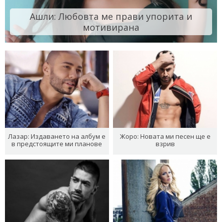
Ашли: Любовта ме прави упорита и
мотивирана
Лазар: Издаването на албум е
Жоро: Новата ми песен ще е
в предстоящите ми планове
взрив