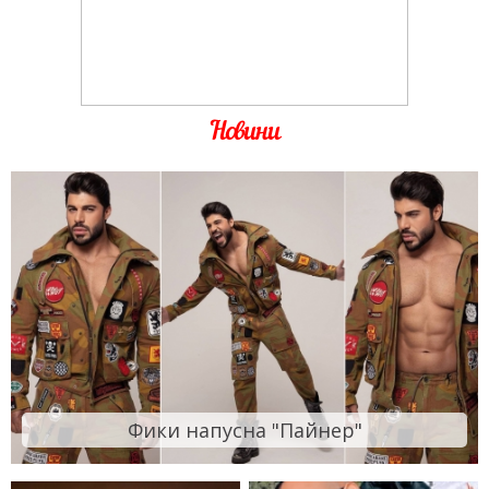
Новини
Фики напусна "Пайнер"