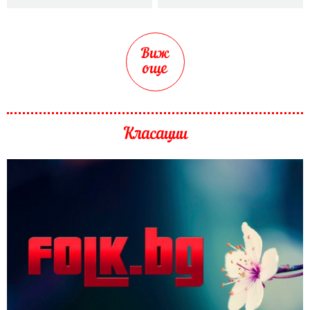
Виж
още
Класации