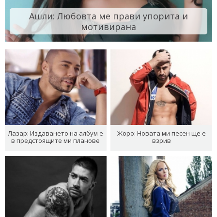
Ашли: Любовта ме прави упорита и
мотивирана
Лазар: Издаването на албум е
Жоро: Новата ми песен ще е
в предстоящите ми планове
взрив