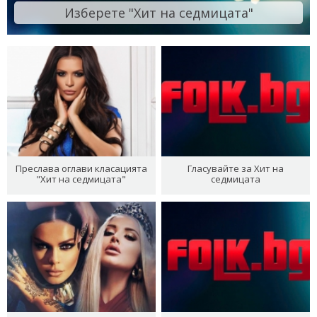
Изберете "Хит на седмицата"
Преслава оглави класацията
Гласувайте за Хит на
"Хит на седмицата"
седмицата