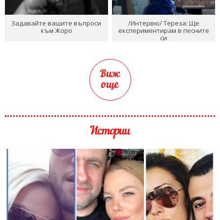
Задавайте вашите въпроси
/Интервю/ Тереза: Ще
към Жоро
експериментирам в песните
си
Виж
още
Истории