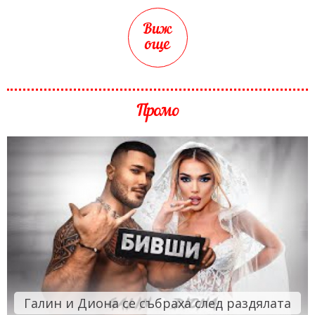
Виж
още
Промо
Галин и Диона се събраха след раздялата