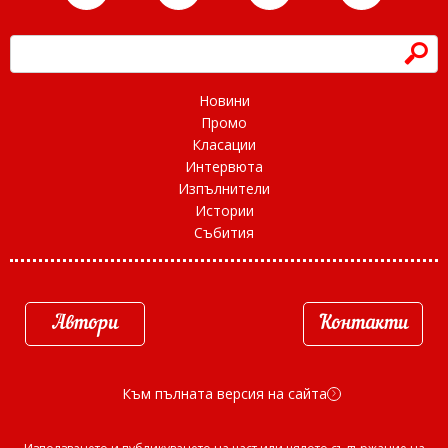
h
Новини
Промо
Класации
Интервюта
Изпълнители
Истории
Събития
Автори
Контакти
Към пълната версия на сайта
d