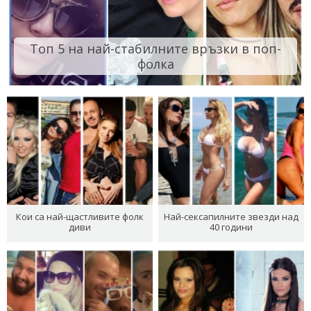
Топ 5 на най-стабилните връзки в поп-
фолка
Кои са най-щастливите фолк
Най-сексапилните звезди над
диви
40 години