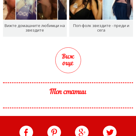
Вижте домашните любимци на
Поп-фолк звездите - преди и
звездите
сега
Виж
още
Топ статии