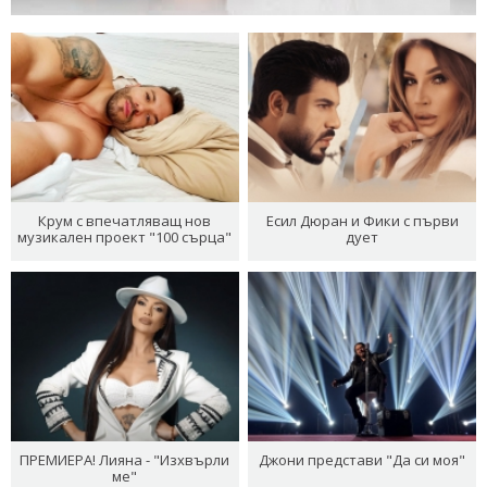
Крум с впечатляващ нов
Есил Дюран и Фики с първи
музикален проект "100 сърца"
дует
ПРЕМИЕРА! Лияна - "Изхвърли
Джони представи "Да си моя"
ме"