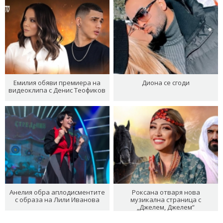
Емилия обяви премиера на
Диона се сгоди
видеоклипа с Денис Теофиков
Анелия обра аплодисментите
Роксана отваря нова
с образа на Лили Иванова
музикална страница с
„Джелем, Джелем“