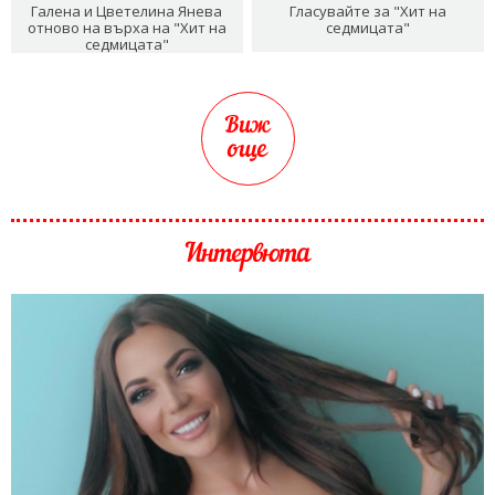
Галена и Цветелина Янева
Гласувайте за "Хит на
отново на върха на "Хит на
седмицата"
седмицата"
Виж
още
Интервюта