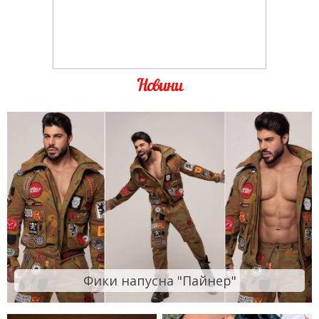
Новини
Фики напусна "Пайнер"