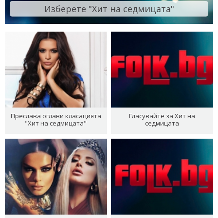
Изберете "Хит на седмицата"
Преслава оглави класацията
Гласувайте за Хит на
"Хит на седмицата"
седмицата