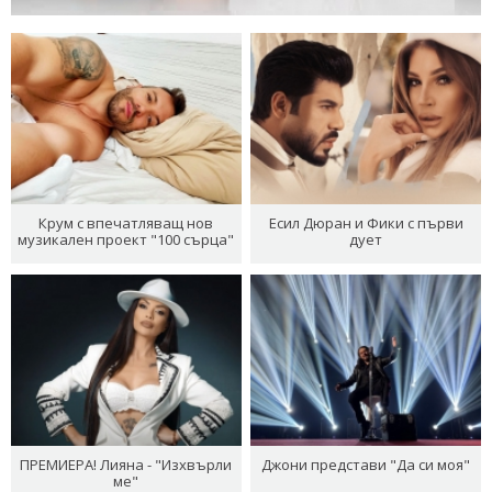
Крум с впечатляващ нов
Есил Дюран и Фики с първи
музикален проект "100 сърца"
дует
ПРЕМИЕРА! Лияна - "Изхвърли
Джони представи "Да си моя"
ме"