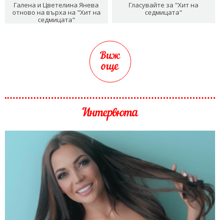
Галена и Цветелина Янева
Гласувайте за "Хит на
отново на върха на "Хит на
седмицата"
седмицата"
Виж
още
Интервюта