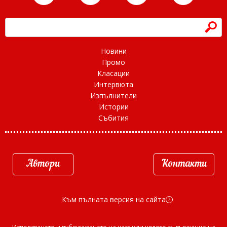
h
Новини
Промо
Класации
Интервюта
Изпълнители
Истории
Събития
Автори
Контакти
Към пълната версия на сайта
d