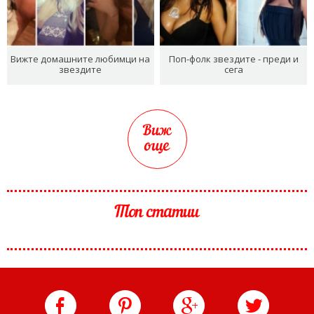
Вижте домашните любимци на
Поп-фолк звездите - преди и
звездите
сега
Виж
още
Топ статии