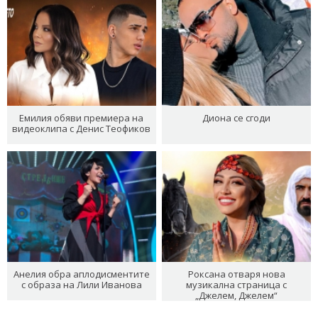
Емилия обяви премиера на
Диона се сгоди
видеоклипа с Денис Теофиков
Анелия обра аплодисментите
Роксана отваря нова
с образа на Лили Иванова
музикална страница с
„Джелем, Джелем“