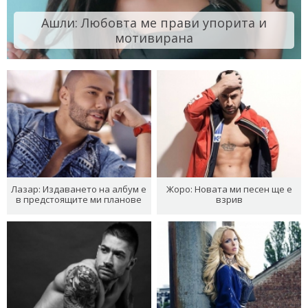
Ашли: Любовта ме прави упорита и
мотивирана
Лазар: Издаването на албум е
Жоро: Новата ми песен ще е
в предстоящите ми планове
взрив