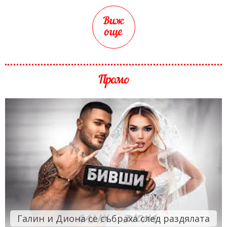
Виж
още
Промо
Галин и Диона се събраха след раздялата