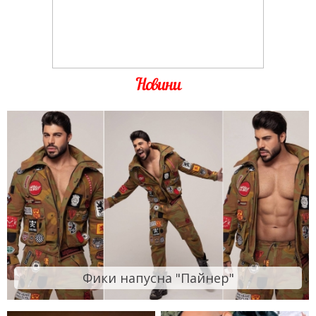
Новини
Фики напусна "Пайнер"