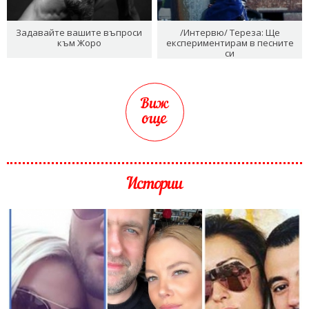
Задавайте вашите въпроси
/Интервю/ Тереза: Ще
към Жоро
експериментирам в песните
си
Виж
още
Истории