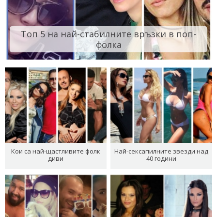
Топ 5 на най-стабилните връзки в поп-
фолка
Кои са най-щастливите фолк
Най-сексапилните звезди над
диви
40 години