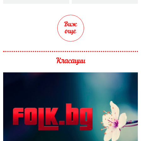
Виж
още
Класации