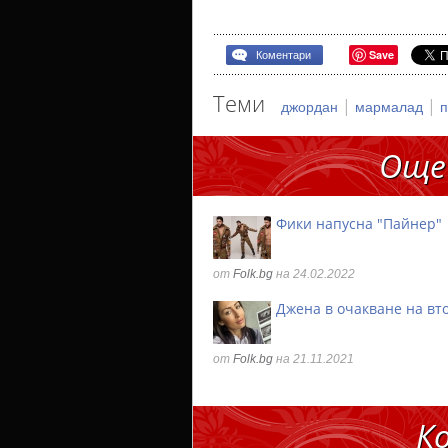
Save
Коментари
Теми
|
|
джордан
мармалад
Още
Фики напусна "Пайнер"
от
Folk.bg
на 24.02.2022
Джена в очакване на вт
от
Folk.bg
на 21.11.2021
К