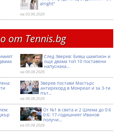
alright"
на 03.06.2020
 от Тennis.bg
димият
След Зверев: Бивш шампион и
двама
още двама топ 10 поставени
напуснаха…
на 06.08.2026
лена:
Зверев постави Мастърс
сти
антирекорд в Монреал и за 3-ти
път…
на 06.08.2026
лем:
От №1 в света и 2 Шлема до 0:6
джър
0:6: 17-годишният Иванов
получи…
на 05.08.2026