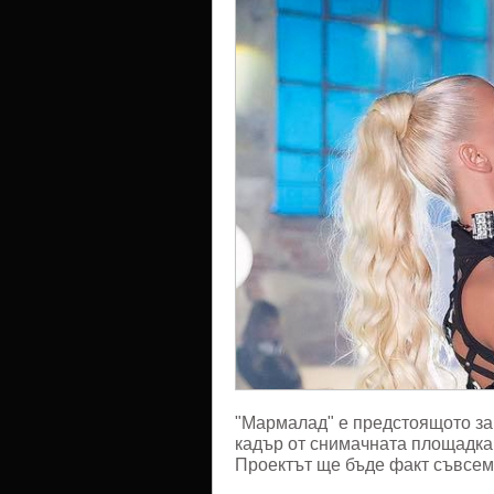
"Марма
"Мармалад" е предстоящото за
кадър от снимачната площадка,
Проектът ще бъде факт съвсем