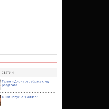
 статии
Галин и Диона се събраха след
раздялата
Фики напусна "Пайнер"