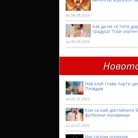
на 06.08.2026
Как да не се потя до
градуса? Този златен
на 06.08.2026
Новото
Нов клуб става парти ц
Пловдив
на 05.12.2022
Кои са най-достойните 
футболни половинки
на 12.07.2021
Инстаграм почерня