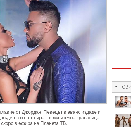
лад"
НОВИ
главие от Джордан. Певецът в аванс издаде и
 където си партнира с изкусителна красавица.
 скоро в ефира на Планета ТВ.