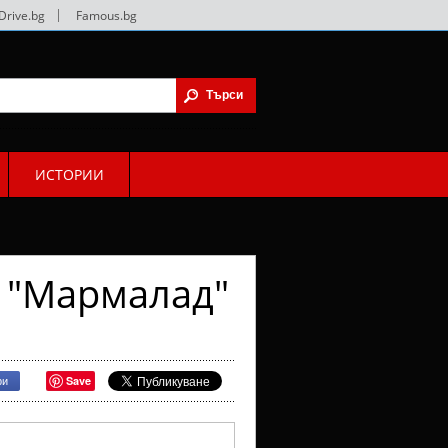
Drive.bg
|
Famous.bg
ИСТОРИИ
 "Мармалад"
Save
ри