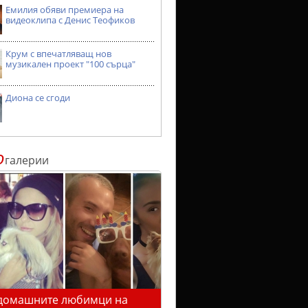
Емилия обяви премиера на
видеоклипа с Денис Теофиков
Крум с впечатляващ нов
музикален проект "100 сърца"
Диона се сгоди
о
галерии
домашните любимци на