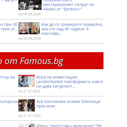
мистериозният съпруг на
Айлин от "Ергенът"
на 06.08.2026
ри при 30
Как да се гримирате правилно,
 трик от…
ако сте над 45 години: 6
ключови…
на 06.08.2026
 от Famous.bg
ентър на
Игра на инвестиции:
Lendermarket платформата, която
ни дава сигурност…
на 17.11.2021
български
Ася Капчикова очаква близнаци
през юли
на 17.11.2020
Alma с предстоящ видеоклип "Be