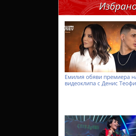
Избран
Емилия обяви премиера н
видеоклипа с Денис Теоф