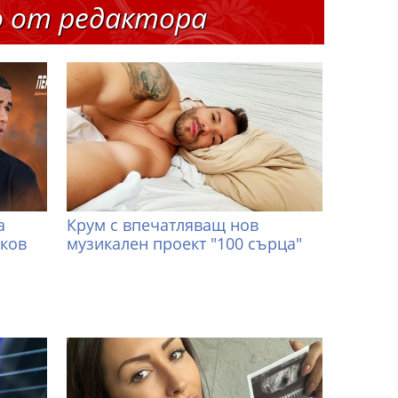
о от редактора
а
Крум с впечатляващ нов
иков
музикален проект "100 сърца"