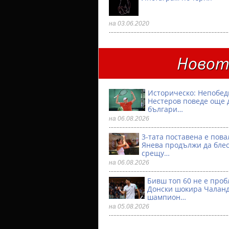
на 03.06.2020
Новото
Историческо: Непобе
Нестеров поведе още 
българи…
на 06.08.2026
3-тата поставена е пова
Янева продължи да бле
срещу…
на 06.08.2026
Бивш топ 60 не е проб
Донски шокира Чалан
шампион…
на 05.08.2026