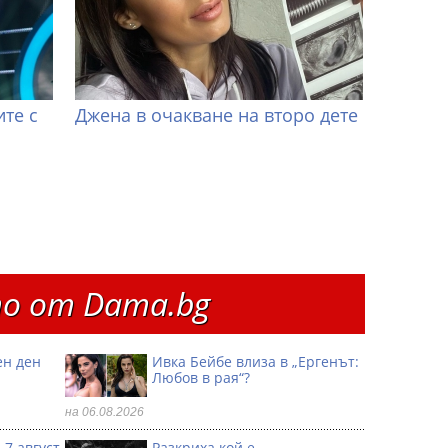
те с
Джена в очакване на второ дете
о от Dama.bg
ен ден
Ивка Бейбе влиза в „Ергенът:
Любов в рая“?
на 06.08.2026
 7 август
Разкриха кой е