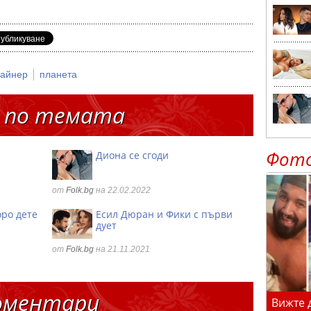
|
пайнер
планета
 по темата
Фот
Диона се сгоди
от
Folk.bg
на 22.02.2022
оро дете
Есил Дюран и Фики с първи
дует
от
Folk.bg
на 21.11.2021
оментари
Вижте 