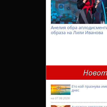
Анелия обра аплодисменти
образа на Лили Иванова
Новот
Ето кой празнува им
днес
на 07.08.2026
Ангелски хороскоп за