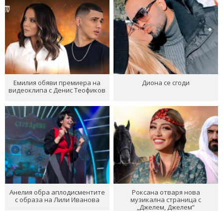
Емилия обяви премиера на
Диона се сгоди
видеоклипа с Денис Теофиков
Анелия обра аплодисментите
Роксана отваря нова
с образа на Лили Иванова
музикална страница с
„Джелем, Джелем“