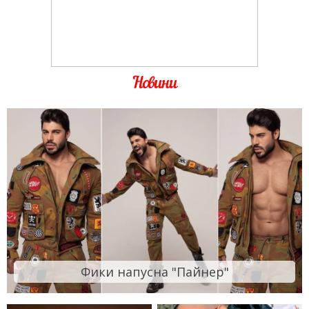
Новини
Фики напусна "Пайнер"