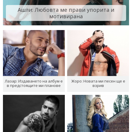
Ашли: Любовта ме прави упорита и
мотивирана
Лазар: Издаването на албум е
Жоро: Новата ми песен ще е
в предстоящите ми планове
взрив