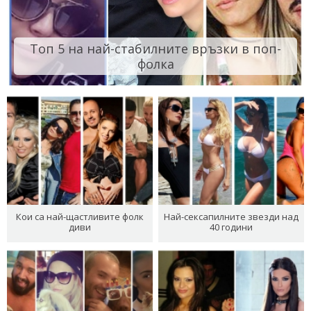
Топ 5 на най-стабилните връзки в поп-
фолка
Кои са най-щастливите фолк
Най-сексапилните звезди над
диви
40 години