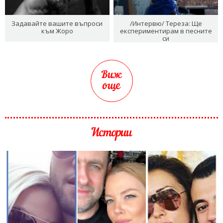
Задавайте вашите въпроси
/Интервю/ Тереза: Ще
към Жоро
експериментирам в песните
си
Виж
още
Истории