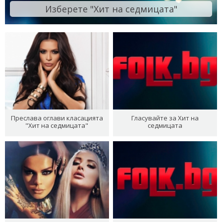
Изберете "Хит на седмицата"
Преслава оглави класацията
Гласувайте за Хит на
"Хит на седмицата"
седмицата