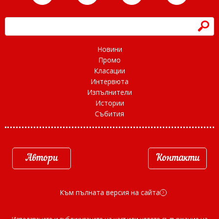
h
Новини
Промо
Класации
Интервюта
Изпълнители
Истории
Събития
Автори
Контакти
Към пълната версия на сайта
d