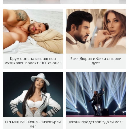
Крум с впечатляващ нов
Есил Дюран и Фики с първи
музикален проект "100 сърца"
дует
ПРЕМИЕРА! Лияна - "Изхвърли
Джони представи "Да си моя"
ме"