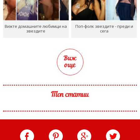
Вижте домашните любимци на
Поп-фолк звездите - преди и
звездите
сега
Виж
още
Топ статии