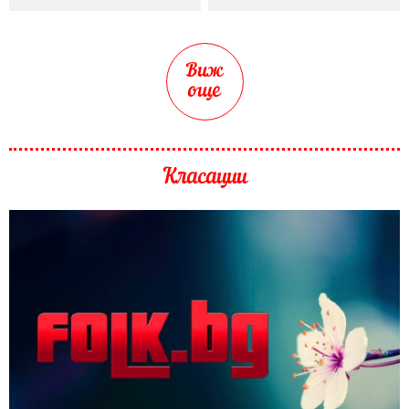
Виж
още
Класации