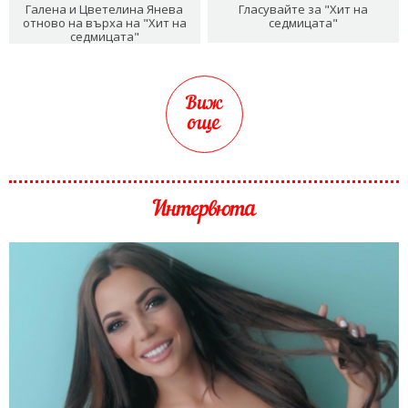
Галена и Цветелина Янева
Гласувайте за "Хит на
отново на върха на "Хит на
седмицата"
седмицата"
Виж
още
Интервюта