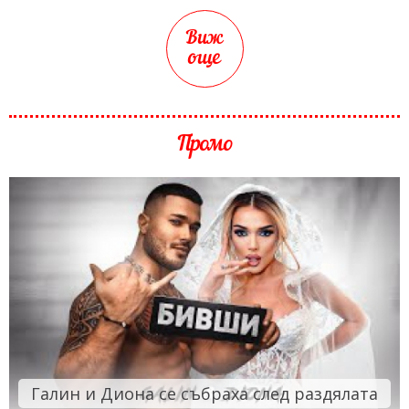
Виж
още
Промо
Галин и Диона се събраха след раздялата