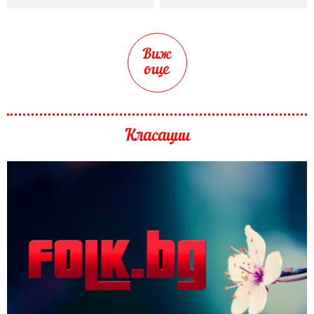
Виж
още
Класации