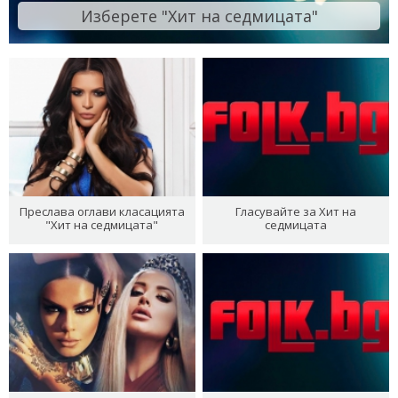
Изберете "Хит на седмицата"
Преслава оглави класацията
Гласувайте за Хит на
"Хит на седмицата"
седмицата