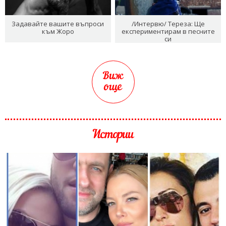
Задавайте вашите въпроси
/Интервю/ Тереза: Ще
към Жоро
експериментирам в песните
си
Виж
още
Истории