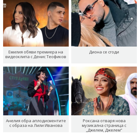
Емилия обяви премиера на
Диона се сгоди
видеоклипа с Денис Теофиков
Анелия обра аплодисментите
Роксана отваря нова
с образа на Лили Иванова
музикална страница с
„Джелем, Джелем“