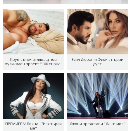
Крум с впечатляващ нов
Есил Дюран и Фики с първи
музикален проект "100 сърца"
дует
ПРЕМИЕРА! Лияна - "Изхвърли
Джони представи "Да си моя"
ме"