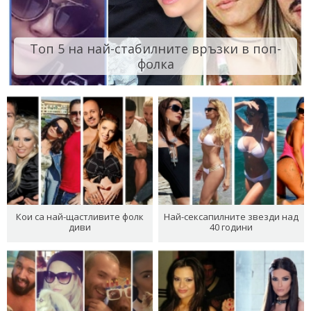
Топ 5 на най-стабилните връзки в поп-
фолка
Кои са най-щастливите фолк
Най-сексапилните звезди над
диви
40 години