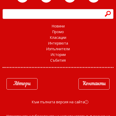
h
Новини
Промо
Класации
Интервюта
Изпълнители
Истории
Събития
Автори
Контакти
Към пълната версия на сайта
d