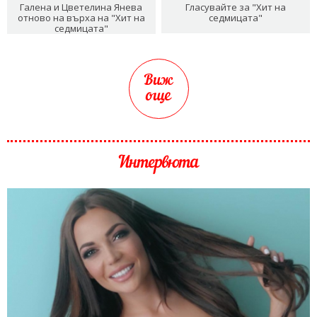
Галена и Цветелина Янева
Гласувайте за "Хит на
отново на върха на "Хит на
седмицата"
седмицата"
Виж
още
Интервюта