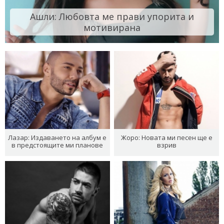
Ашли: Любовта ме прави упорита и
мотивирана
Лазар: Издаването на албум е
Жоро: Новата ми песен ще е
в предстоящите ми планове
взрив