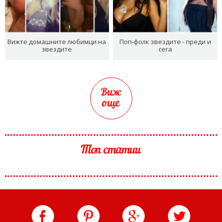
Вижте домашните любимци на
Поп-фолк звездите - преди и
звездите
сега
Виж
още
Топ статии