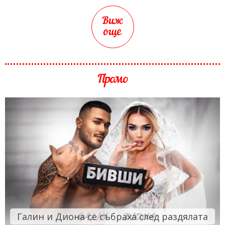
Виж
още
Промо
Галин и Диона се събраха след раздялата