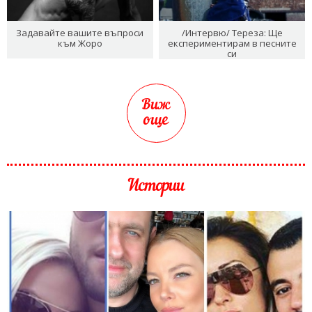
Задавайте вашите въпроси
/Интервю/ Тереза: Ще
към Жоро
експериментирам в песните
си
Виж
още
Истории