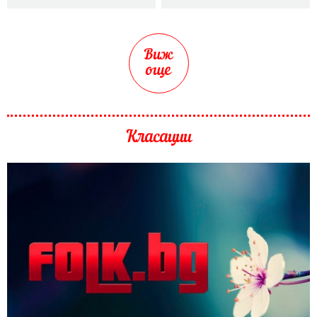
Виж
още
Класации