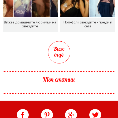
Вижте домашните любимци на
Поп-фолк звездите - преди и
звездите
сега
Виж
още
Топ статии