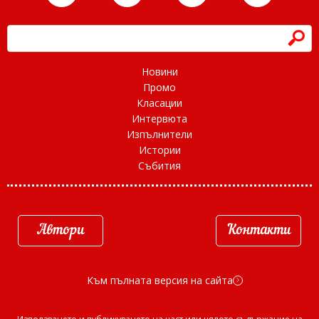
h
Новини
Промо
Класации
Интервюта
Изпълнители
Истории
Събития
Автори
Контакти
Към пълната версия на сайта
d