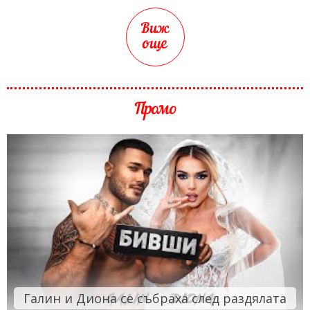
Виж
още
Промо
Галин и Диона се събраха след раздялата