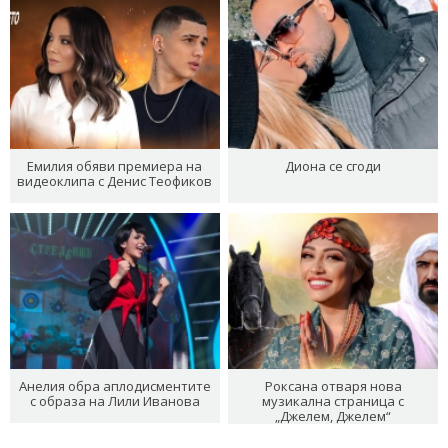
Емилия обяви премиера на
Диона се сгоди
видеоклипа с Денис Теофиков
Анелия обра аплодисментите
Роксана отваря нова
с образа на Лили Иванова
музикална страница с
„Джелем, Джелем“