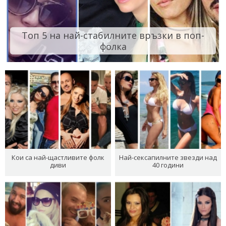
Топ 5 на най-стабилните връзки в поп-
фолка
Кои са най-щастливите фолк
Най-сексапилните звезди над
диви
40 години