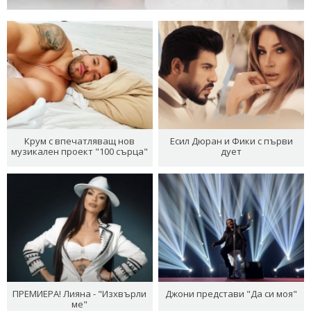
Крум с впечатляващ нов
Есил Дюран и Фики с първи
музикален проект "100 сърца"
дует
ПРЕМИЕРА! Лияна - "Изхвърли
Джони представи "Да си моя"
ме"