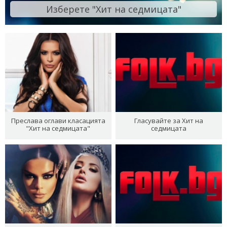
Изберете "Хит на седмицата"
Преслава оглави класацията
Гласувайте за Хит на
"Хит на седмицата"
седмицата