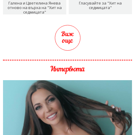
Галена и Цветелина Янева
Гласувайте за "Хит на
отново на върха на "Хит на
седмицата"
седмицата"
Виж
още
Интервюта