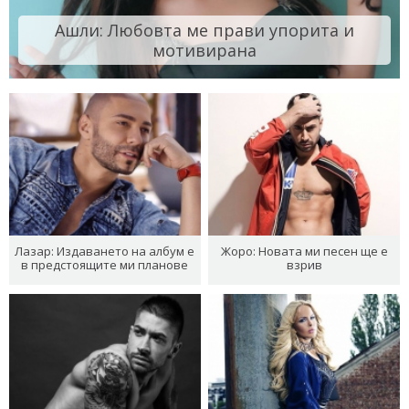
Ашли: Любовта ме прави упорита и
мотивирана
Лазар: Издаването на албум е
Жоро: Новата ми песен ще е
в предстоящите ми планове
взрив