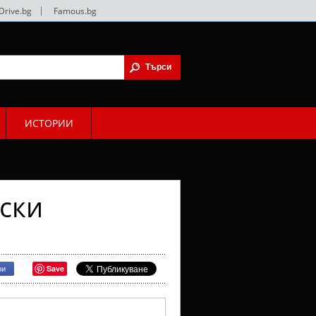
Drive.bg
|
Famous.bg
ИСТОРИИ
ски
Save
ри