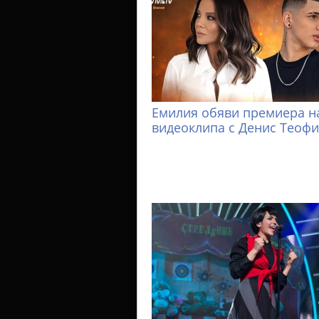
Емилия обяви премиера н
видеоклипа с Денис Теоф