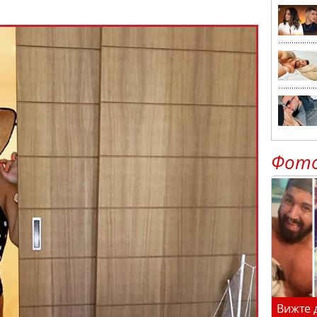
Фот
Вижте 