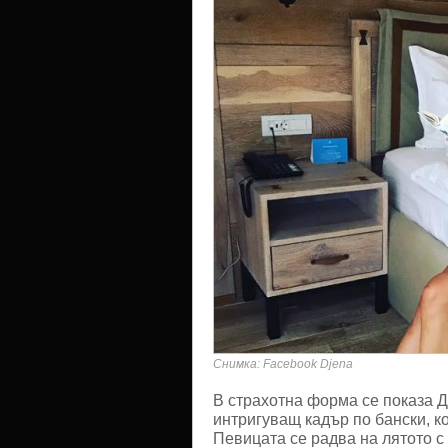
Снимка: Facebook Djena
В страхотна форма се показа 
интригуващ кадър по бански, к
Певицата се радва на лятото с 