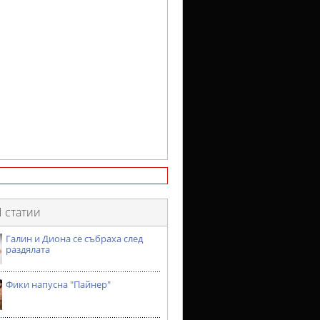
 статии
Галин и Диона се събраха след
раздялата
Фики напусна "Пайнер"