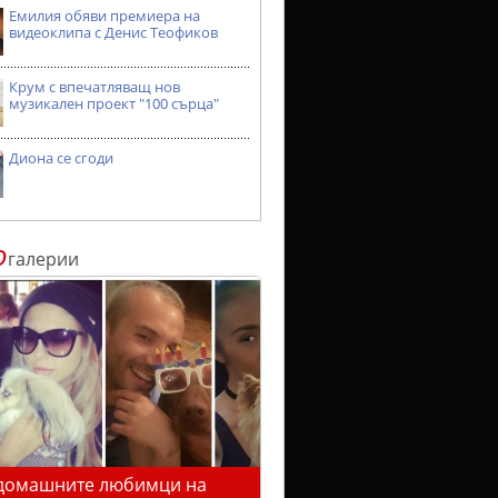
Емилия обяви премиера на
видеоклипа с Денис Теофиков
Крум с впечатляващ нов
музикален проект "100 сърца"
Диона се сгоди
о
галерии
домашните любимци на