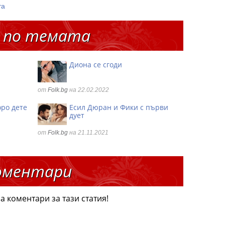
та
 по темата
Диона се сгоди
от
Folk.bg
на 22.02.2022
оро дете
Есил Дюран и Фики с първи
дует
от
Folk.bg
на 21.11.2021
оментари
а коментари за тази статия!