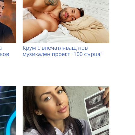
а
Крум с впечатляващ нов
иков
музикален проект "100 сърца"