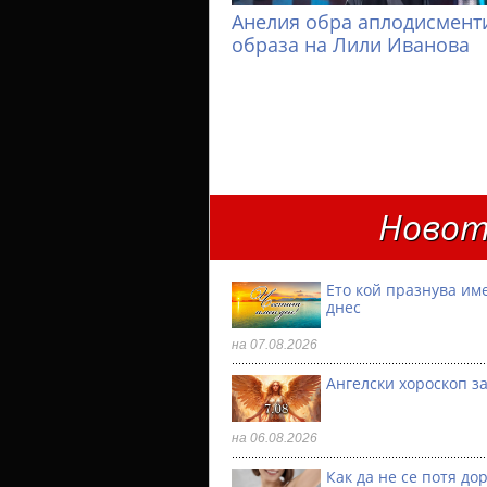
Анелия обра аплодисменти
образа на Лили Иванова
Новот
Ето кой празнува им
днес
на 07.08.2026
Ангелски хороскоп за
на 06.08.2026
Как да не се потя до