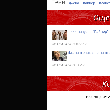
Теми
|
|
джена
пайнер
плане
Още
Фики напусна "Пайнер"
от
Folk.bg
на 24.02.2022
Джена в очакване на вт
от
Folk.bg
на 21.11.2021
К
Все още ням