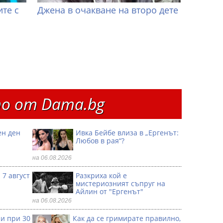
те с
Джена в очакване на второ дете
о от Dama.bg
ен ден
Ивка Бейбе влиза в „Ергенът:
Любов в рая“?
на 06.08.2026
 7 август
Разкриха кой е
мистериозният съпруг на
Айлин от "Ергенът"
на 06.08.2026
ри при 30
Как да се гримирате правилно,