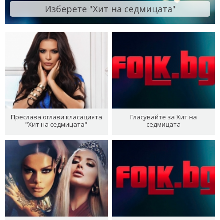
Изберете "Хит на седмицата"
Преслава оглави класацията
Гласувайте за Хит на
"Хит на седмицата"
седмицата