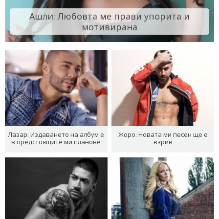
Ашли: Любовта ме прави упорита и
мотивирана
Лазар: Издаването на албум е
Жоро: Новата ми песен ще е
в предстоящите ми планове
взрив