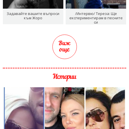
Задавайте вашите въпроси
/Интервю/ Тереза: Ще
към Жоро
експериментирам в песните
си
Виж
още
Истории