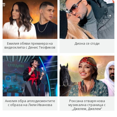
Емилия обяви премиера на
Диона се сгоди
видеоклипа с Денис Теофиков
Анелия обра аплодисментите
Роксана отваря нова
с образа на Лили Иванова
музикална страница с
„Джелем, Джелем“