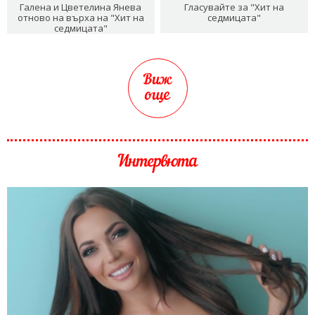
Галена и Цветелина Янева
Гласувайте за "Хит на
отново на върха на "Хит на
седмицата"
седмицата"
Виж
още
Интервюта