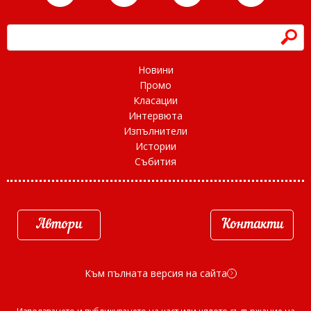
h
Новини
Промо
Класации
Интервюта
Изпълнители
Истории
Събития
Автори
Контакти
Към пълната версия на сайта
d