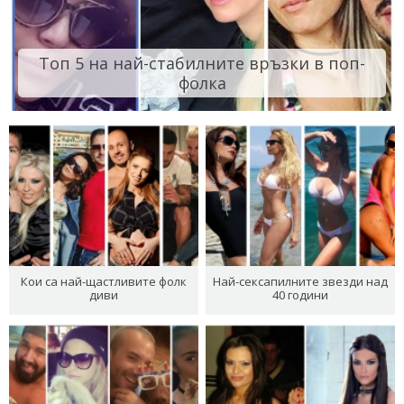
Топ 5 на най-стабилните връзки в поп-
фолка
Кои са най-щастливите фолк
Най-сексапилните звезди над
диви
40 години