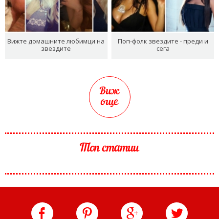
Вижте домашните любимци на
Поп-фолк звездите - преди и
звездите
сега
Виж
още
Топ статии