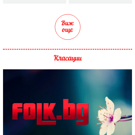
Виж
още
Класации