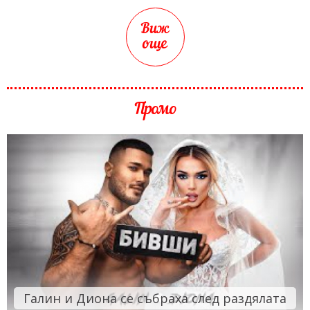
Виж
още
Промо
Галин и Диона се събраха след раздялата