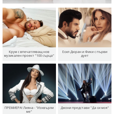
Крум с впечатляващ нов
Есил Дюран и Фики с първи
музикален проект "100 сърца"
дует
ПРЕМИЕРА! Лияна - "Изхвърли
Джони представи "Да си моя"
ме"