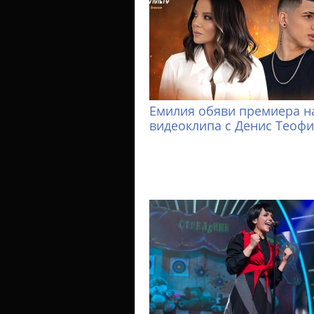
Емилия обяви премиера н
видеоклипа с Денис Теоф