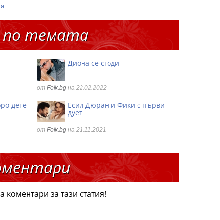
та
 по темата
Диона се сгоди
от
Folk.bg
на 22.02.2022
оро дете
Есил Дюран и Фики с първи
дует
от
Folk.bg
на 21.11.2021
оментари
а коментари за тази статия!