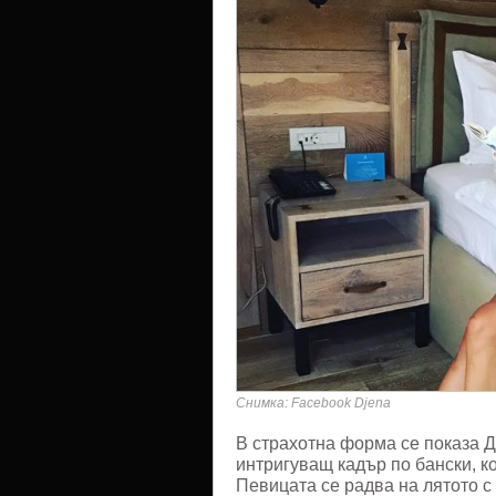
Снимка: Facebook Djena
В страхотна форма се показа 
интригуващ кадър по бански, к
Певицата се радва на лятото с 