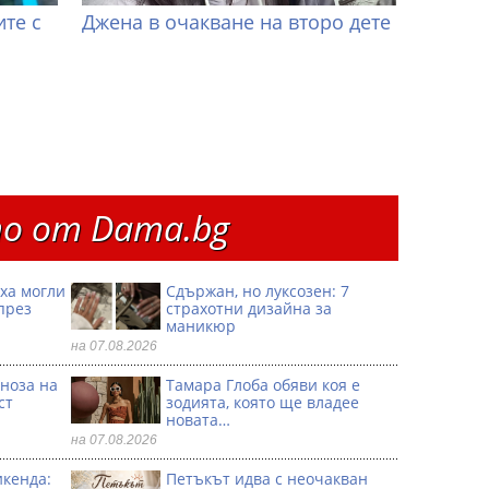
те с
Джена в очакване на второ дете
о от Dama.bg
иха могли
Сдържан, но луксозен: 7
през
страхотни дизайна за
маникюр
на 07.08.2026
ноза на
Тамара Глоба обяви коя е
ст
зодията, която ще владее
новата…
на 07.08.2026
икенда:
Петъкът идва с неочакван