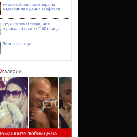
Емилия обяви премиера на
видеоклипа с Денис Теофиков
Крум с впечатляващ нов
музикален проект "100 сърца"
Диона се сгоди
о
галерии
домашните любимци на