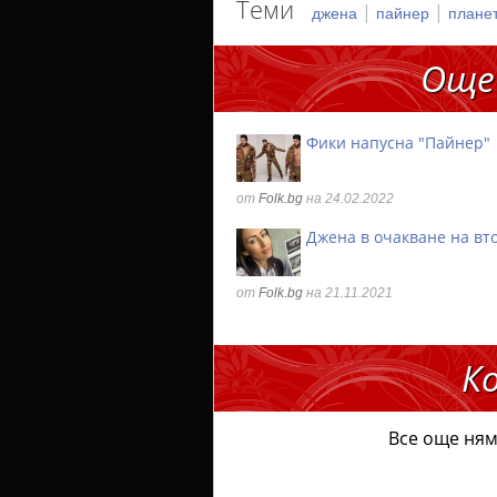
Теми
|
|
джена
пайнер
плане
Още
Фики напусна "Пайнер"
от
Folk.bg
на 24.02.2022
Джена в очакване на вт
от
Folk.bg
на 21.11.2021
К
Все още ням