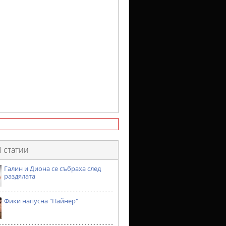
 статии
Галин и Диона се събраха след
раздялата
Фики напусна "Пайнер"