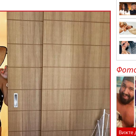
Фот
Вижте 