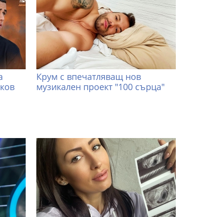
а
Крум с впечатляващ нов
иков
музикален проект "100 сърца"