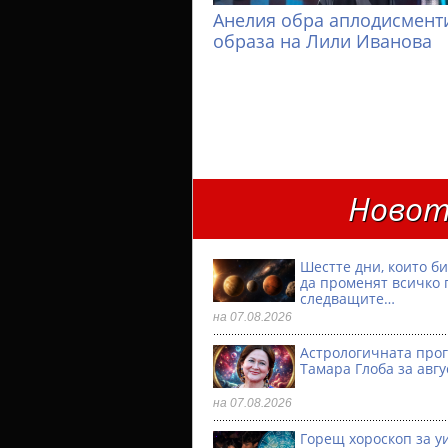
Анелия обра аплодисменти
образа на Лили Иванова
Новот
Шестте дни, които б
да променят всичко 
следващите…
на 07.08.2026
Астрологичната прог
Тамара Глоба за авгу
на 07.08.2026
Горещ хороскоп за у