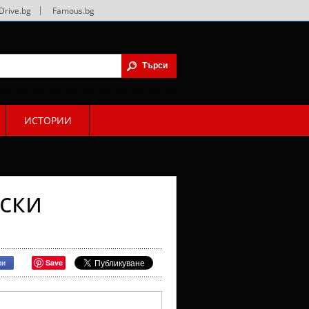
Drive.bg
|
Famous.bg
ИСТОРИИ
ски
Save
ри