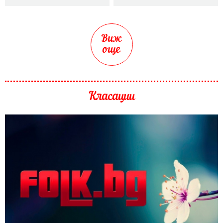
Виж
още
Класации