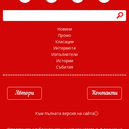
h
Новини
Промо
Класации
Интервюта
Изпълнители
Истории
Събития
Автори
Контакти
Към пълната версия на сайта
d