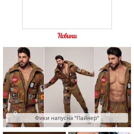
Новини
Фики напусна "Пайнер"