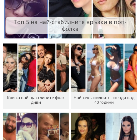
Топ 5 на най-стабилните връзки в поп-
фолка
Кои са най-щастливите фолк
Най-сексапилните звезди над
диви
40 години