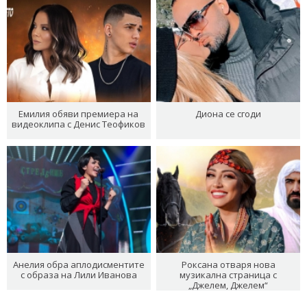
Емилия обяви премиера на
Диона се сгоди
видеоклипа с Денис Теофиков
Анелия обра аплодисментите
Роксана отваря нова
с образа на Лили Иванова
музикална страница с
„Джелем, Джелем“