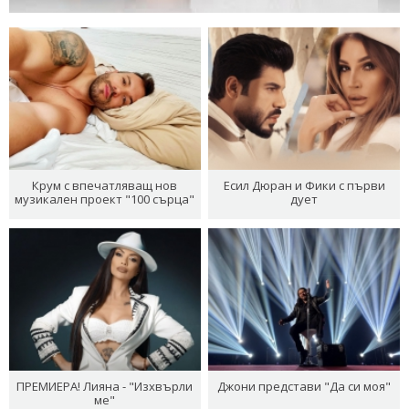
Крум с впечатляващ нов
Есил Дюран и Фики с първи
музикален проект "100 сърца"
дует
ПРЕМИЕРА! Лияна - "Изхвърли
Джони представи "Да си моя"
ме"