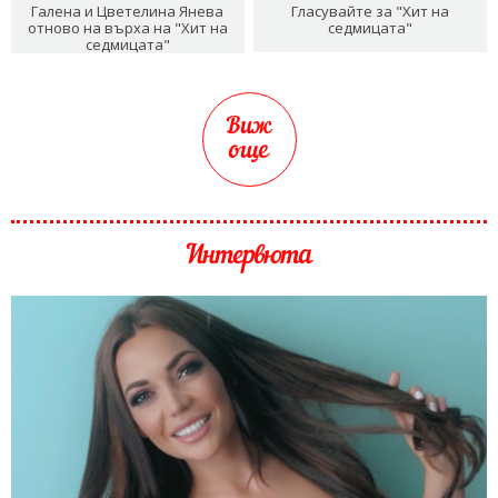
Галена и Цветелина Янева
Гласувайте за "Хит на
отново на върха на "Хит на
седмицата"
седмицата"
Виж
още
Интервюта