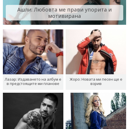
Ашли: Любовта ме прави упорита и
мотивирана
Лазар: Издаването на албум е
Жоро: Новата ми песен ще е
в предстоящите ми планове
взрив