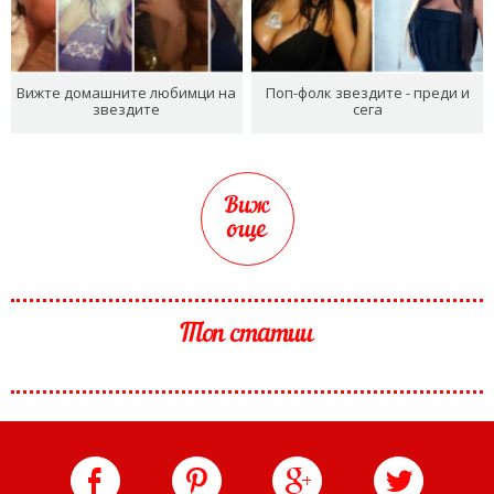
Вижте домашните любимци на
Поп-фолк звездите - преди и
звездите
сега
Виж
още
Топ статии