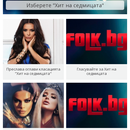
Изберете "Хит на седмицата"
Преслава оглави класацията
Гласувайте за Хит на
"Хит на седмицата"
седмицата