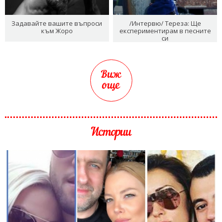
Задавайте вашите въпроси
/Интервю/ Тереза: Ще
към Жоро
експериментирам в песните
си
Виж
още
Истории