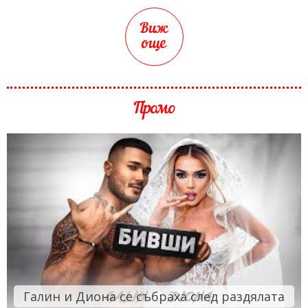
Виж
още
Промо
Галин и Диона се събраха след раздялата